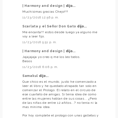
| Harmony and design |
dijo...
Muchísimas gracias Chejo!!!!
11/23/2016 12:56 p. m.
Scarlata y el Señor Don Gato
dijo...
Me encanta!!! estos desde luego ya alguno me
voy a leer fijo.
11/23/2016 5:51 p. m.
| Harmony and design |
dijo...
Jajajajaja yo creo q me los leo todos.
Besos
11/23/2016 6:06 p. m.
Samakul
dijo...
Que chico es el mundo, justo he comenzado a
leer el libro y he quedado atrapado tan solo en
comenzar el Prologo. El relato en el circulo de
ese cuarteto de amigas. Si tenia idea de como
entre las mujeres hablan de sus cosas... ¿Pero
de las niñas de entre 12 añitos...? no tenia ni la
mas mínima idea.
Por hoy complete el prologo con unas galletas y