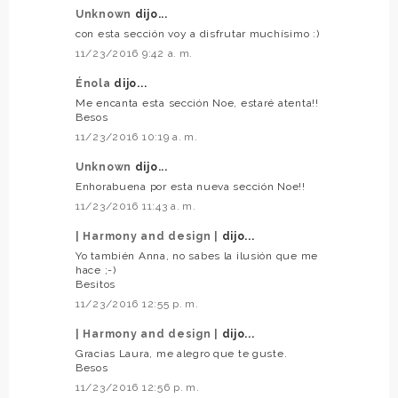
Unknown
dijo...
con esta sección voy a disfrutar muchísimo :)
11/23/2016 9:42 a. m.
Énola
dijo...
Me encanta esta sección Noe, estaré atenta!!
Besos
11/23/2016 10:19 a. m.
Unknown
dijo...
Enhorabuena por esta nueva sección Noe!!
11/23/2016 11:43 a. m.
| Harmony and design |
dijo...
Yo también Anna, no sabes la ilusión que me
hace ;-)
Besitos
11/23/2016 12:55 p. m.
| Harmony and design |
dijo...
Gracias Laura, me alegro que te guste.
Besos
11/23/2016 12:56 p. m.