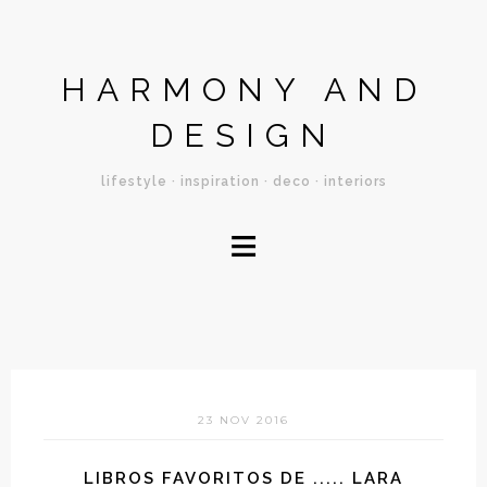
HARMONY AND
DESIGN
lifestyle · inspiration · deco · interiors
≡
23 NOV 2016
LIBROS FAVORITOS DE ..... LARA