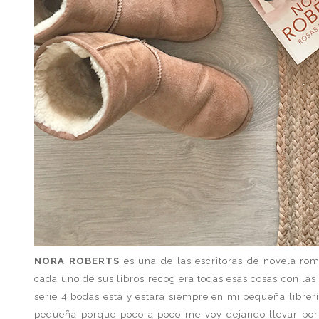
NORA ROBERTS
es una de las escritoras de novela rom
cada uno de sus libros recogiera todas esas cosas con l
serie 4 bodas está y estará siempre en mi pequeña librer
pequeña porque poco a poco me voy dejando llevar por 