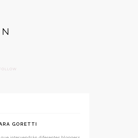
GN
FOLLOW
 LARA GORETTI
 que intervendrán diferentes bloggers