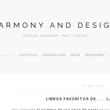
ARMONY AND DESI
lifestyle · inspiration · deco · interiors
ABOUT
LIFESTYLE
INSPIRATION
DECO
INTERIORS
23 NOV 2016
LIBROS FAVORITOS DE .....
Hoy comparto
el primero de una serie de posts
en los