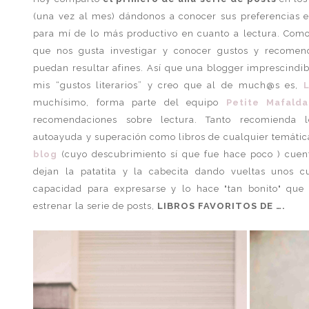
(una vez al mes) dándonos a conocer sus preferencias e
para mí de lo más productivo en cuanto a lectura. Com
que nos gusta investigar y conocer gustos y recomen
puedan resultar afines. Así que una blogger imprescindib
mis “gustos literarios” y creo que al de much@s es,
muchísimo, forma parte del equipo
Petite Mafal
recomendaciones sobre lectura. Tanto recomienda l
autoayuda y superación como libros de cualquier temática,
blog
(cuyo descubrimiento sí que fue hace poco ) cuent
dejan la patatita y la cabecita dando vueltas unos c
capacidad para expresarse y lo hace "tan bonito" que
estrenar la serie de posts,
LIBROS FAVORITOS DE ….