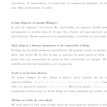
secretaria, la repartidora, la comercial, la community manager, la di
uno. Muy profesional, sí señor.
|Cómo llegaste al mundo Blogger|
A raíz de empezar con Lucía Be, necesitaba un espacio donde po
presupuesto ni mucha idea de lo que iba a hacer, así que opté por u
mis historias. Desde entonces vivo enganchada, a escribir y a leer todo
|Qué alegría o buenos momentos te ha reportado el blog|
El blog me ha dado momentos grandiosos. He podido contar al mundo 
decir que Lucía Be es hoy lo que es gracias en gran parte al blog.
gente que sin conocerlas de antes se han convertido en amigas. He
mundos que me han ayudado a ser lo que soy.
|Cuál es tu lectura diaria|
No tengo tiempo de leer blogs a diario, pero cuando me da e
imprescindibles:
Raquel de Gratis Total
,
Miscelánea en mi cabeza
(q
ésto y se aplica el cuento),
Nada Importa
, Miss at la playa,
Follow you
larguísimo etcétera que va desde blogs de moda, pasando por estilo, dis
|Define tu estilo de casa ideal|
Mi casa ideal es una casa vivida, huyo de esos espacios nórdicos y b