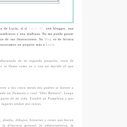
ta de Lucía, sí sí
Lucia Be
,
una blogger, una
 y sombreros y una madraza. No me puede gustar
eza de sus ilustraciones. Su
blog
es de lectura
onozcamos un poquito más a
Lucía.
mbarazada de mi segundo paxarito, trato de
ue se llama como yo y con un marido al que
ero a los cinco meses mis padres se fueron a
rado un flamante y cool "Illes Balears". Luego
 parte de mi vida. Estudié en Pamplona y por
 lugares andan mis raíces.
 diseño, dibujos, historias y cosas que hacen
la directora general, la administrativa, la