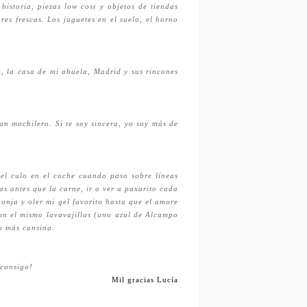
istoria, piezas low cost y objetos de tiendas
res frescas. Los juguetes en el suelo, el horno
n, la casa de mi abuela, Madrid y sus rincones
an mochilero. Si te soy sincera, yo soy más de
 el culo en el coche cuando paso sobre líneas
as antes que la carne, ir a ver a paxarito cada
ponja y oler mi gel favorito hasta que el amore
con el mismo lavavajillas (uno azul de Alcampo
lo más cansina.
 consigo!
Mil gracias Lucía