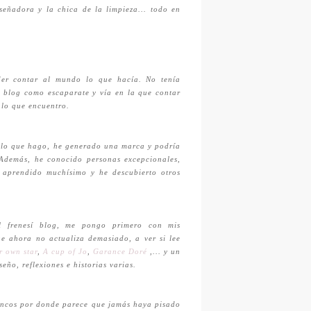
señadora y la chica de la limpieza... todo en
der contar al mundo lo que hacía. No tenía
n blog como escaparate y vía en la que contar
 lo que encuentro.
lo que hago, he generado una marca y podría
 Además, he conocido personas excepcionales,
 aprendido muchísimo y he descubierto otros
l frenesí blog, me pongo primero con mis
ue ahora no actualiza demasiado, a ver si lee
r own star
,
A cup of Jo
,
Garance Doré
,
... y un
eño, reflexiones e historias varias.
lancos por donde parece que jamás haya pisado