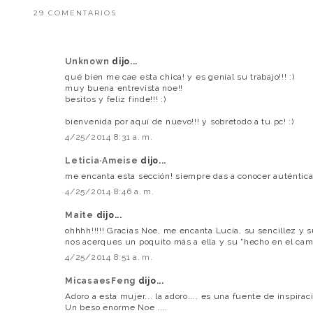
29 COMENTARIOS
Unknown
dijo...
qué bien me cae esta chica! y es genial su trabajo!!! :)
muy buena entrevista noe!!
besitos y feliz finde!!! :)
bienvenida por aquí de nuevo!!! y sobretodo a tu pc! :)
4/25/2014 8:31 a. m.
Leticia·Ameise
dijo...
me encanta esta sección! siempre das a conocer auténticas 
4/25/2014 8:46 a. m.
Maite
dijo...
ohhhh!!!!! Gracias Noe, me encanta Lucía, su sencillez y
nos acerques un poquito más a ella y su "hecho en el ca
4/25/2014 8:51 a. m.
MicasaesFeng
dijo...
Adoro a esta mujer... la adoro.... es una fuente de inspirac
Un beso enorme Noe ....