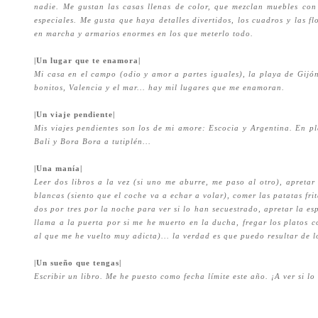
nadie. Me gustan las casas llenas de color, que mezclan muebles con h
especiales. Me gusta que haya detalles divertidos, los cuadros y las flo
en marcha y armarios enormes en los que meterlo todo.
|Un lugar que te enamora|
Mi casa en el campo (odio y amor a partes iguales)
, la playa de Gijó
bonitos, Valencia y el mar... hay mil lugares que me enamoran.
|Un viaje pendiente|
Mis viajes pendientes son los de mi amore: Escocia y Argentina. En pl
Bali y Bora Bora a tutiplén...
|Una manía|
Leer dos libros a la vez (si uno me aburre, me paso al otro), apretar
blancas (siento que el coche va a echar a volar), comer las patatas frit
dos por tres por la noche para ver si lo han secuestrado, apretar la es
llama a la puerta por si me he muerto en la ducha, fregar los platos 
al que me he vuelto muy adicta)... la verdad es que puedo resultar de 
|Un sueño que tengas|
Escribir un libro. Me he puesto como fecha límite este año. ¡A ver si lo