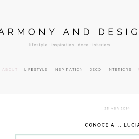
ARMONY AND DESI
lifestyle · inspiration · deco · interiors
ABOUT
LIFESTYLE
INSPIRATION
DECO
INTERIORS
25 ABR 2014
CONOCE A ... LUCI