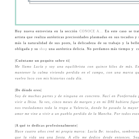
Hoy nueva entrevista en la sección
CONOCE A…
En este caso se tra
artista que realiza auténticas preciosidades plasmadas en sus tocados
más la naturalidad de sus posts, la delicadeza de su trabajo y la bell
obligada y su
shop
una auténtica delicia.
No perdamos más tiempo y c
|Cuéntame un poquito sobre ti|
Me llamo Lucía y soy una equilibrista con quince kilos de más. E
mantener la calma viviendo perdida en el campo, con una marca q
vuelvo loco con mis historias cada día.
|De dónde eres|
Soy de muchas partes y de ninguna en concreto. Nací en Ponferrada p
vivir a Ibiza. Ya ves, cinco meses de margen y en mi DNI hubiera figu
nos trasladamos toda la tropa a Valencia, donde he pasado la mayor
amor me vine a vivir a un pueblo perdido de la Mancha. Por todos esos
|A qué te dedicas profesionalmente|
Hace cuatro años creé mi propia marca: Lucía Be: tocados, sombreros,
que la vida sea una fiesta. A ello me dedico desde entonces. Soy 