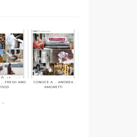
... FRESH AND
CONOCE A ... ANDREA
WOOD
AMORETTI
 A