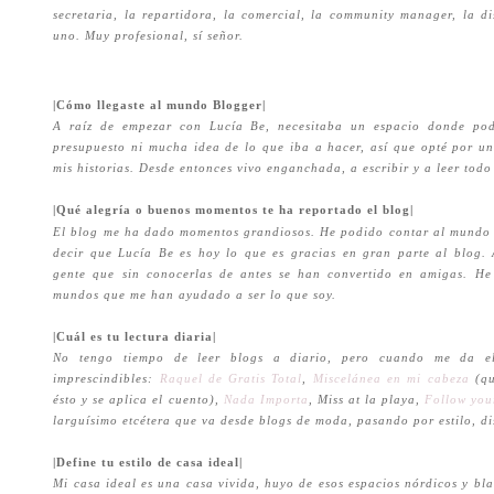
secretaria, la repartidora, la comercial, la community manager, la di
uno. Muy profesional, sí señor.
|Cómo llegaste al mundo Blogger|
A raíz de empezar con Lucía Be, necesitaba un espacio donde po
presupuesto ni mucha idea de lo que iba a hacer, así que opté por u
mis historias. Desde entonces vivo enganchada, a escribir y a leer todo
|Qué alegría o buenos momentos te ha reportado el blog|
El blog me ha dado momentos grandiosos. He podido contar al mundo 
decir que Lucía Be es hoy lo que es gracias en gran parte al blog.
gente que sin conocerlas de antes se han convertido en amigas. He
mundos que me han ayudado a ser lo que soy.
|Cuál es tu lectura diaria|
No tengo tiempo de leer blogs a diario, pero cuando me da e
imprescindibles:
Raquel de Gratis Total
,
Miscelánea en mi cabeza
(q
ésto y se aplica el cuento),
Nada Importa
, Miss at la playa,
Follow you
larguísimo etcétera que va desde blogs de moda, pasando por estilo, dis
|Define tu estilo de casa ideal|
Mi casa ideal es una casa vivida, huyo de esos espacios nórdicos y b