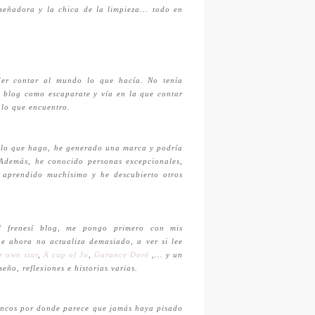
señadora y la chica de la limpieza... todo en
der contar al mundo lo que hacía. No tenía
n blog como escaparate y vía en la que contar
 lo que encuentro.
lo que hago, he generado una marca y podría
 Además, he conocido personas excepcionales,
 aprendido muchísimo y he descubierto otros
l frenesí blog, me pongo primero con mis
ue ahora no actualiza demasiado, a ver si lee
r own star
,
A cup of Jo
,
Garance Doré
,
... y un
eño, reflexiones e historias varias.
lancos por donde parece que jamás haya pisado