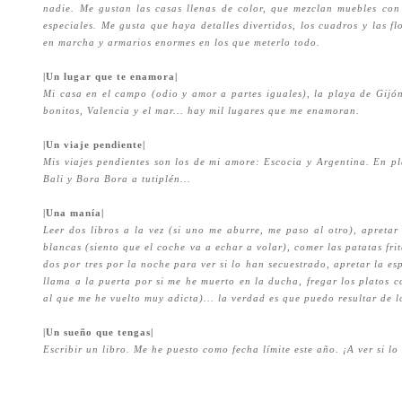
nadie. Me gustan las casas llenas de color, que mezclan muebles con h
especiales. Me gusta que haya detalles divertidos, los cuadros y las flo
en marcha y armarios enormes en los que meterlo todo.
|Un lugar que te enamora|
Mi casa en el campo (odio y amor a partes iguales)
, la playa de Gijó
bonitos, Valencia y el mar... hay mil lugares que me enamoran.
|Un viaje pendiente|
Mis viajes pendientes son los de mi amore: Escocia y Argentina. En pl
Bali y Bora Bora a tutiplén...
|Una manía|
Leer dos libros a la vez (si uno me aburre, me paso al otro), apretar
blancas (siento que el coche va a echar a volar), comer las patatas frit
dos por tres por la noche para ver si lo han secuestrado, apretar la es
llama a la puerta por si me he muerto en la ducha, fregar los platos 
al que me he vuelto muy adicta)... la verdad es que puedo resultar de 
|Un sueño que tengas|
Escribir un libro. Me he puesto como fecha límite este año. ¡A ver si lo