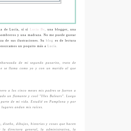
ta de Lucía, sí sí
Lucia Be
,
una blogger, una
 y sombreros y una madraza. No me puede gustar
eza de sus ilustraciones. Su
blog
es de lectura
onozcamos un poquito más a
Lucía.
mbarazada de mi segundo paxarito, trato de
ue se llama como yo y con un marido al que
ero a los cinco meses mis padres se fueron a
rado un flamante y cool "Illes Balears". Luego
 parte de mi vida. Estudié en Pamplona y por
 lugares andan mis raíces.
 diseño, dibujos, historias y cosas que hacen
la directora general, la administrativa, la