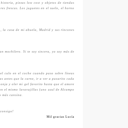
istoria, piezas low cost y objetos de tiendas
res frescas. Los juguetes en el suelo, el horno
n, la casa de mi abuela, Madrid y sus rincones
an mochilero. Si te soy sincera, yo soy más de
 el culo en el coche cuando paso sobre líneas
as antes que la carne, ir a ver a paxarito cada
ponja y oler mi gel favorito hasta que el amore
con el mismo lavavajillas (uno azul de Alcampo
lo más cansina.
 consigo!
Mil gracias Lucía