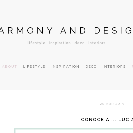
ARMONY AND DESI
lifestyle · inspiration · deco · interiors
ABOUT
LIFESTYLE
INSPIRATION
DECO
INTERIORS
25 ABR 2014
CONOCE A ... LUCI