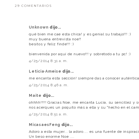
29 COMENTARIOS
Unknown
dijo...
qué bien me cae esta chica! y es genial su trabajo!!! :)
muy buena entrevista noe!!
besitos y feliz finde!!! :)
bienvenida por aquí de nuevo!!! y sobretodo a tu pc! :)
4/25/2014 8:31 a. m.
Leticia·Ameise
dijo...
me encanta esta sección! siempre das a conocer auténticas 
4/25/2014 8:46 a. m.
Maite
dijo...
ohhhh!!!!! Gracias Noe, me encanta Lucía, su sencillez y
nos acerques un poquito más a ella y su "hecho en el ca
4/25/2014 8:51 a. m.
MicasaesFeng
dijo...
Adoro a esta mujer... la adoro.... es una fuente de inspirac
Un beso enorme Noe ....