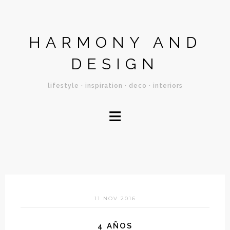
HARMONY AND
DESIGN
lifestyle · inspiration · deco · interiors
≡
11 NOV 2016
4 AÑOS