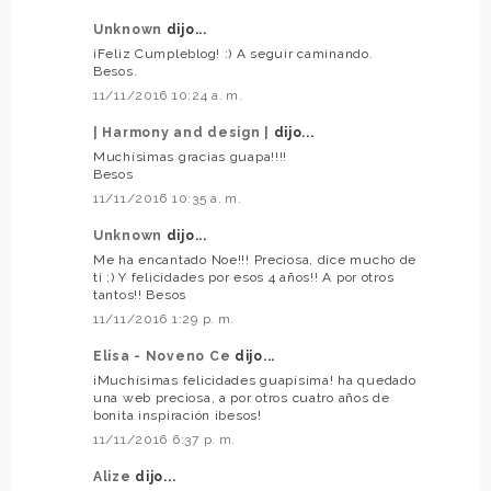
Unknown
dijo...
¡Feliz Cumpleblog! :) A seguir caminando.
Besos.
11/11/2016 10:24 a. m.
| Harmony and design |
dijo...
Muchísimas gracias guapa!!!!
Besos
11/11/2016 10:35 a. m.
Unknown
dijo...
Me ha encantado Noe!!! Preciosa, dice mucho de
ti ;) Y felicidades por esos 4 años!! A por otros
tantos!! Besos
11/11/2016 1:29 p. m.
Elisa - Noveno Ce
dijo...
¡Muchísimas felicidades guapísima! ha quedado
una web preciosa, a por otros cuatro años de
bonita inspiración ¡besos!
11/11/2016 6:37 p. m.
Alize
dijo...