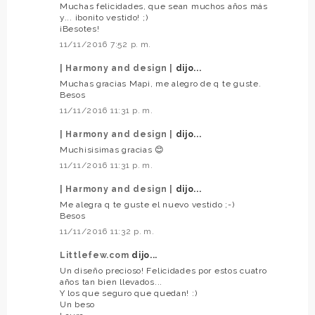
Muchas felicidades, que sean muchos años más
y... ¡bonito vestido! ;)
¡Besotes!
11/11/2016 7:52 p. m.
| Harmony and design |
dijo...
Muchas gracias Mapi, me alegro de q te guste.
Besos
11/11/2016 11:31 p. m.
| Harmony and design |
dijo...
Muchisisimas gracias 😊
11/11/2016 11:31 p. m.
| Harmony and design |
dijo...
Me alegra q te guste el nuevo vestido ;-)
Besos
11/11/2016 11:32 p. m.
Littlefew.com
dijo...
Un diseño precioso! Felicidades por estos cuatro
años tan bien llevados...
Y los que seguro que quedan! :)
Un beso