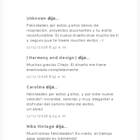
Unknown
dijo...
Felicidades por estos 4 años llenos de
inspiración, proyectos alucinantes y tu estilo
inconfundible. El nuevo diseño dice mucho de ti
y seguro que te traerá muchos éxitos ;-)
11/11/2016 8:42 a. m.
| Harmony and design |
dijo...
Muchas gracias Chejo. El diseño me tiene
enamorada completamente.
11/11/2016 8:51 a. m.
Carolina
dijo...
felicidades por estos 4 años, y por este nuevo
vestido!! increible, sencillo y muy elegante! a
disfrutar del camino lleno de exitos.
un abraz
11/11/2016 9:24 a. m.
Nika Vintage
dijo...
Muchísimas felicidades!! Es cierto, el tiempo
pasa volando es tremendo!