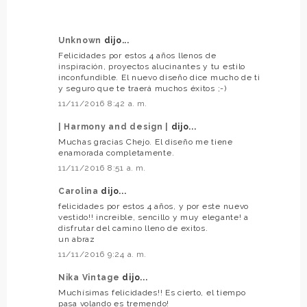
Unknown
dijo...
Felicidades por estos 4 años llenos de
inspiración, proyectos alucinantes y tu estilo
inconfundible. El nuevo diseño dice mucho de ti
y seguro que te traerá muchos éxitos ;-)
11/11/2016 8:42 a. m.
| Harmony and design |
dijo...
Muchas gracias Chejo. El diseño me tiene
enamorada completamente.
11/11/2016 8:51 a. m.
Carolina
dijo...
felicidades por estos 4 años, y por este nuevo
vestido!! increible, sencillo y muy elegante! a
disfrutar del camino lleno de exitos.
un abraz
11/11/2016 9:24 a. m.
Nika Vintage
dijo...
Muchísimas felicidades!! Es cierto, el tiempo
pasa volando es tremendo!