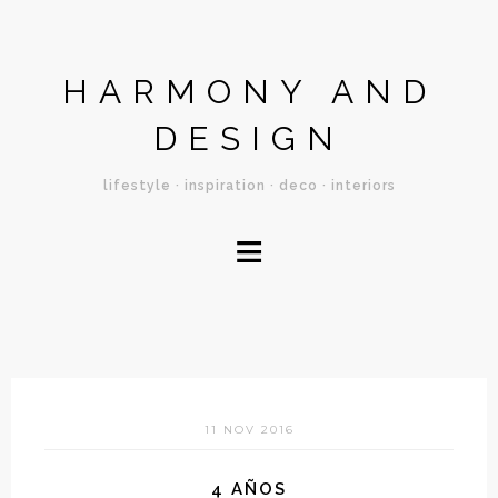
HARMONY AND
DESIGN
lifestyle · inspiration · deco · interiors
≡
11 NOV 2016
4 AÑOS