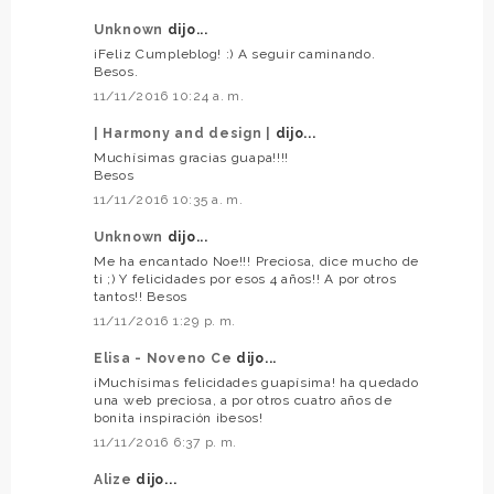
Unknown
dijo...
¡Feliz Cumpleblog! :) A seguir caminando.
Besos.
11/11/2016 10:24 a. m.
| Harmony and design |
dijo...
Muchísimas gracias guapa!!!!
Besos
11/11/2016 10:35 a. m.
Unknown
dijo...
Me ha encantado Noe!!! Preciosa, dice mucho de
ti ;) Y felicidades por esos 4 años!! A por otros
tantos!! Besos
11/11/2016 1:29 p. m.
Elisa - Noveno Ce
dijo...
¡Muchísimas felicidades guapísima! ha quedado
una web preciosa, a por otros cuatro años de
bonita inspiración ¡besos!
11/11/2016 6:37 p. m.
Alize
dijo...