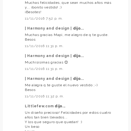
Muchas felicidades, que sean muchos años más
y... ¡bonito vestido! ;)
¡Besotes!
11/11/2016 7:52 p. m.
| Harmony and design |
dijo...
Muchas gracias Mapi, me alegro de q te guste.
Besos
11/11/2016 11:31 p. m.
| Harmony and design |
dijo...
Muchisisimas gracias 😊
11/11/2016 11:31 p. m.
| Harmony and design |
dijo...
Me alegra q te guste el nuevo vestido ;-)
Besos
11/11/2016 11:32 p. m.
Littlefew.com
dijo...
Un diseño precioso! Felicidades por estos cuatro
años tan bien llevados...
Y los que seguro que quedan! :)
Un beso