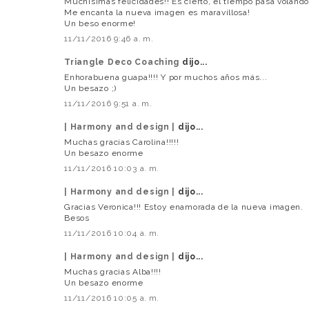
Muchísimas felicidades!! Es cierto, el tiempo pasa voland
Me encanta la nueva imagen es maravillosa!
Un beso enorme!
11/11/2016 9:46 a. m.
Triangle Deco Coaching
dijo...
Enhorabuena guapa!!!! Y por muchos años más...
Un besazo ;)
11/11/2016 9:51 a. m.
| Harmony and design |
dijo...
Muchas gracias Carolina!!!!!
Un besazo enorme
11/11/2016 10:03 a. m.
| Harmony and design |
dijo...
Gracias Veronica!!! Estoy enamorada de la nueva imagen.
Besos
11/11/2016 10:04 a. m.
| Harmony and design |
dijo...
Muchas gracias Alba!!!!
Un besazo enorme
11/11/2016 10:05 a. m.