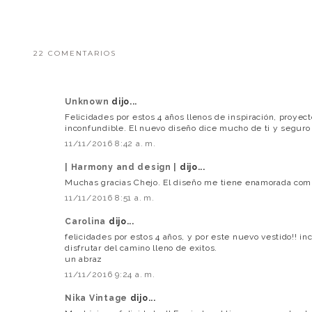
22 COMENTARIOS
Unknown
dijo...
Felicidades por estos 4 años llenos de inspiración, proyect
inconfundible. El nuevo diseño dice mucho de ti y seguro 
11/11/2016 8:42 a. m.
| Harmony and design |
dijo...
Muchas gracias Chejo. El diseño me tiene enamorada co
11/11/2016 8:51 a. m.
Carolina
dijo...
felicidades por estos 4 años, y por este nuevo vestido!! in
disfrutar del camino lleno de exitos.
un abraz
11/11/2016 9:24 a. m.
Nika Vintage
dijo...