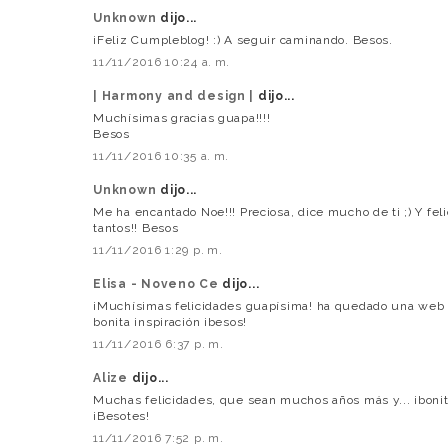
Unknown
dijo...
¡Feliz Cumpleblog! :) A seguir caminando. Besos.
11/11/2016 10:24 a. m.
| Harmony and design |
dijo...
Muchísimas gracias guapa!!!!
Besos
11/11/2016 10:35 a. m.
Unknown
dijo...
Me ha encantado Noe!!! Preciosa, dice mucho de ti ;) Y feli
tantos!! Besos
11/11/2016 1:29 p. m.
Elisa - Noveno Ce
dijo...
¡Muchísimas felicidades guapísima! ha quedado una web pr
bonita inspiración ¡besos!
11/11/2016 6:37 p. m.
Alize
dijo...
Muchas felicidades, que sean muchos años más y... ¡bonito
¡Besotes!
11/11/2016 7:52 p. m.