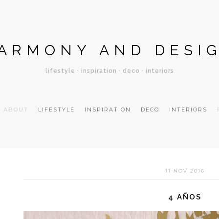
ARMONY AND DESI
lifestyle · inspiration · deco · interiors
ABOUT
LIFESTYLE
INSPIRATION
DECO
INTERIORS
11 NOV 2016
4 AÑOS