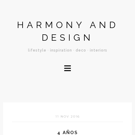
HARMONY AND
DESIGN
lifestyle · inspiration · deco · interiors
≡
11 NOV 2016
4 AÑOS