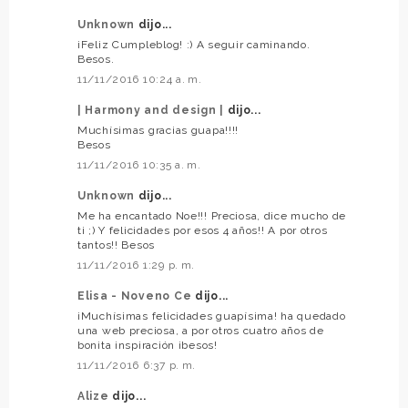
Unknown
dijo...
¡Feliz Cumpleblog! :) A seguir caminando.
Besos.
11/11/2016 10:24 a. m.
| Harmony and design |
dijo...
Muchísimas gracias guapa!!!!
Besos
11/11/2016 10:35 a. m.
Unknown
dijo...
Me ha encantado Noe!!! Preciosa, dice mucho de
ti ;) Y felicidades por esos 4 años!! A por otros
tantos!! Besos
11/11/2016 1:29 p. m.
Elisa - Noveno Ce
dijo...
¡Muchísimas felicidades guapísima! ha quedado
una web preciosa, a por otros cuatro años de
bonita inspiración ¡besos!
11/11/2016 6:37 p. m.
Alize
dijo...