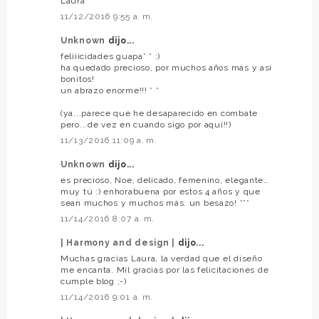
Laura
11/12/2016 9:55 a. m.
Unknown
dijo...
feliiicidades guapa* * :)
ha quedado precioso, por muchos años más y así
bonitos!
un abrazo enorme!!! * *
(ya...parece que he desaparecido en combate
pero...de vez en cuando sigo por aquí!!)
11/13/2016 11:09 a. m.
Unknown
dijo...
es precioso, Noe, delicado, femenino, elegante…
muy tú :) enhorabuena por estos 4 años y que
sean muchos y muchos más. un besazo! ***
11/14/2016 8:07 a. m.
| Harmony and design |
dijo...
Muchas gracias Laura, la verdad que el diseño
me encanta. Mil gracias por las felicitaciones de
cumple blog ;-)
11/14/2016 9:01 a. m.