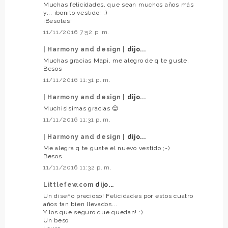
Muchas felicidades, que sean muchos años más
y... ¡bonito vestido! ;)
¡Besotes!
11/11/2016 7:52 p. m.
| Harmony and design |
dijo...
Muchas gracias Mapi, me alegro de q te guste.
Besos
11/11/2016 11:31 p. m.
| Harmony and design |
dijo...
Muchisisimas gracias 😊
11/11/2016 11:31 p. m.
| Harmony and design |
dijo...
Me alegra q te guste el nuevo vestido ;-)
Besos
11/11/2016 11:32 p. m.
Littlefew.com
dijo...
Un diseño precioso! Felicidades por estos cuatro
años tan bien llevados...
Y los que seguro que quedan! :)
Un beso