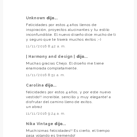
Unknown
dijo...
Felicidades por estos 4 años llenos de
inspiración, proyectos alucinantes y tu estilo
inconfundible. El nuevo diseño dice mucho de ti
y seguro que te traerá muchos éxitos ;-)
11/11/2016 8:42 a. m.
| Harmony and design |
dijo...
Muchas gracias Chejo. El diseño me tiene
enamorada completamente.
11/11/2016 8:51 a. m.
Carolina
dijo...
felicidades por estos 4 años, y por este nuevo
vestido!! increible, sencillo y muy elegante! a
disfrutar del camino lleno de exitos.
un abraz
11/11/2016 9:24 a. m.
Nika Vintage
dijo...
Muchísimas felicidades!! Es cierto, el tiempo
pasa volando es tremendo!