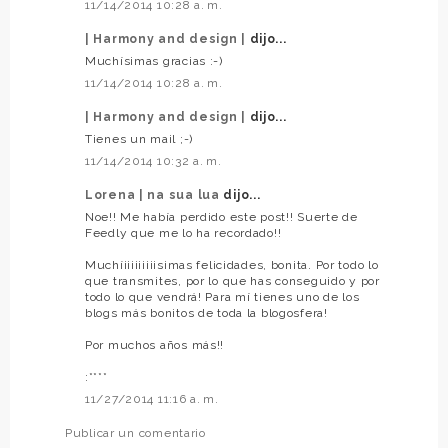
11/14/2014 10:28 a. m.
| Harmony and design |
dijo...
Muchísimas gracias :-)
11/14/2014 10:28 a. m.
| Harmony and design |
dijo...
Tienes un mail ;-)
11/14/2014 10:32 a. m.
Lorena | na sua lua
dijo...
Noe!! Me había perdido este post!! Suerte de
Feedly que me lo ha recordado!!
Muchíiiiiiiiiisimas felicidades, bonita. Por todo lo
que transmites, por lo que has conseguido y por
todo lo que vendrá! Para mí tienes uno de los
blogs más bonitos de toda la blogosfera!
Por muchos años más!!
:****
11/27/2014 11:16 a. m.
Publicar un comentario