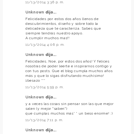
11/13/2014 3:36 p. m.
Unknown
dijo...
Felicidades por estos dos años llenos de
descubrimientos, diseño y sobre todo la
delicadeza que te caracteriza. Sabes que
siempre tendrás nuestro apoyo.
A cumplir muchos mas!!
11/13/2014 4:06 p. m.
Unknown
dijo...
Felicidades, Noe, por estos dos años! Y felices
nosotras de poder leerte e inspirarnos contigo y
con tus posts. Que el blog cumpla muchos años
más y que lo sigas disfrutando muchísimo!
1besazo ***
11/13/2014 5:59 p. m.
Unknown
dijo...
y a veces las cosas sin pensar son las que mejor
salen (y mejor "saben")
que cumplas muchos más* * un beso enorme! :)
11/13/2014 7:11 p. m.
Unknown
dijo...