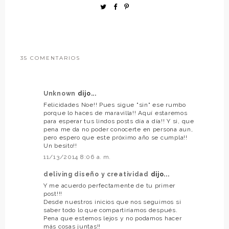
35 COMENTARIOS
Unknown
dijo...
Felicidades Noe!! Pues sigue "sin" ese rumbo
porque lo haces de maravilla!! Aquí estaremos
para esperar tus lindos posts día a día!! Y si, que
pena me da no poder conocerte en persona aun,
pero espero que este próximo año se cumpla!!
Un besito!!
11/13/2014 8:06 a. m.
deliving diseño y creatividad
dijo...
Y me acuerdo perfectamente de tu primer
post!!!
Desde nuestros inicios que nos seguimos si
saber todo lo que compartiríamos después.
Pena que estemos lejos y no podamos hacer
más cosas juntas!!