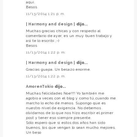
aquí.
Besos
11/13/2014 1:21 p. m.
| Harmony and design |
dijo...
Muchas gracias chicas y con respecto al
comentario de ayer, es un muy buen trabajo y
así te lo escribí ;-)
Besos
11/13/2014 1:22 p. m.
| Harmony and design |
dijo...
Gracias guapa. Un besazo enorme.
11/13/2014 1:22 p. m.
AmorenTokio
dijo...
Muchas felicidades Noe!!!! Yo también me
agobio a veces con el blog y como tú,cuando me
marcho lo echo de menos. Supongo que es
nuestro nivel de exigencia. No debemos
olvidarnos de lo que nos hizo escribir el primer
post y tener eso siempre presente.
Sólo espero que si estos dos años han sido
buenos, los que vengan lo sean mucho mejores.
Un beso