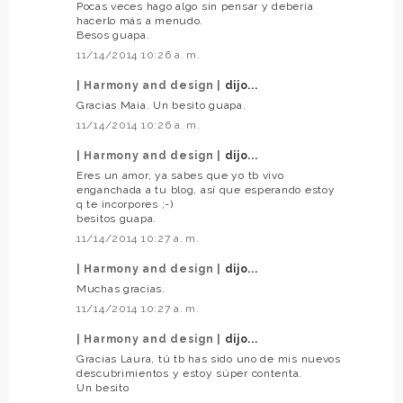
Pocas veces hago algo sin pensar y debería
hacerlo más a menudo.
Besos guapa.
11/14/2014 10:26 a. m.
| Harmony and design |
dijo...
Gracias Maia. Un besito guapa.
11/14/2014 10:26 a. m.
| Harmony and design |
dijo...
Eres un amor, ya sabes que yo tb vivo
enganchada a tu blog, así que esperando estoy
q te incorpores ;-)
besitos guapa.
11/14/2014 10:27 a. m.
| Harmony and design |
dijo...
Muchas gracias.
11/14/2014 10:27 a. m.
| Harmony and design |
dijo...
Gracias Laura, tú tb has sido uno de mis nuevos
descubrimientos y estoy súper contenta.
Un besito