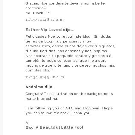
Gracias Noe por dejarte llevar y así haberte
concocido♡
muuuack!!!!!
11/13/2014 8:47 a. m.
Esther Vip Loved
dijo...
Felicidades Noe por el cumple blog ¡ Sin duda,
tienes un blog muy personal y muy
característico, desde él nos dejas ver tus gustos,
tus inquietudes, nos enseñas y nos inspiras...
Nos acercas a tu pequeño paraíso y gracias a él
también te pude conocer, así que me alegro
mucho de que lo tengas y te deseo muchos más
cumples blog ¡¡
11/13/2014 9:06 a. m.
Anónimo dijo...
Congrats! That illustration on the background is
really interesting.
I am following you on GFC and Bloglovin. I hope
you can follow me back. Thank you!
A.
Blog:
A Beautiful Little Fool