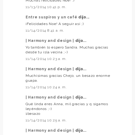
Muchas felicidades Noe! :)
11/13/2014 10:41 p. m.
Entre suspiros y un café
dijo...
¡Felicidades Noe! A seguir así ;)
11/14/2014 8:41 a. m.
| Harmony and design |
dijo...
Yo también lo espero Sandra. Muchas gracias
desde tu isla vecina ;-)
11/14/2014 10:23 a. m.
| Harmony and design |
dijo...
Muchísimas gracias Chejo, un besazo enorme
guapa.
11/14/2014 10:24 a. m.
| Harmony and design |
dijo...
Qué linda eres Anna, mil gracias y q sigamos
leyéndonos ;-)
1besazo
11/14/2014 10:25 a. m.
| Harmony and design |
dijo...