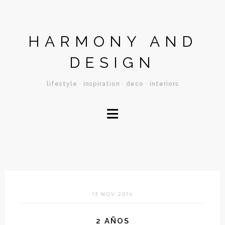
HARMONY AND
DESIGN
lifestyle · inspiration · deco · interiors
≡
13 NOV 2014
2 AÑOS