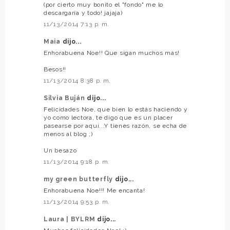
(por cierto muy bonito el "fondo" me lo
descargaría y todo! jajaja)
11/13/2014 7:13 p. m.
Maia
dijo...
Enhorabuena Noe!! Que sigan muchos más!
Besos!!
11/13/2014 8:38 p. m.
Silvia Buján
dijo...
Felicidades Noe, que bien lo estás haciendo y
yo como lectora, te digo que es un placer
pasearse por aquí...Y tienes razón, se echa de
menos al blog ;)
Un besazo
11/13/2014 9:18 p. m.
my green butterfly
dijo...
Enhorabuena Noe!!! Me encanta!
11/13/2014 9:53 p. m.
Laura | BYLRM
dijo...