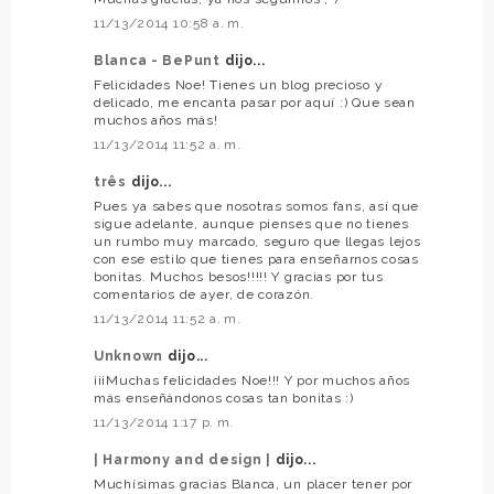
11/13/2014 10:58 a. m.
Blanca - BePunt
dijo...
Felicidades Noe! Tienes un blog precioso y
delicado, me encanta pasar por aquí :) Que sean
muchos años más!
11/13/2014 11:52 a. m.
três
dijo...
Pues ya sabes que nosotras somos fans, así que
sigue adelante, aunque pienses que no tienes
un rumbo muy marcado, seguro que llegas lejos
con ese estilo que tienes para enseñarnos cosas
bonitas. Muchos besos!!!!! Y gracias por tus
comentarios de ayer, de corazón.
11/13/2014 11:52 a. m.
Unknown
dijo...
¡¡¡Muchas felicidades Noe!!! Y por muchos años
más enseñándonos cosas tan bonitas :)
11/13/2014 1:17 p. m.
| Harmony and design |
dijo...
Muchísimas gracias Blanca, un placer tener por