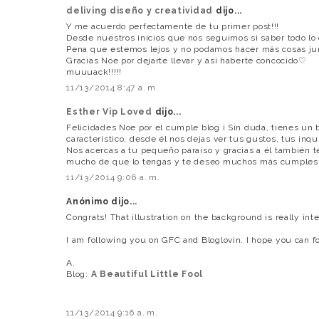
deliving diseño y creatividad
dijo...
Y me acuerdo perfectamente de tu primer post!!!
Desde nuestros inicios que nos seguimos si saber todo l
Pena que estemos lejos y no podamos hacer más cosas jun
Gracias Noe por dejarte llevar y así haberte concocido♡
muuuack!!!!!
11/13/2014 8:47 a. m.
Esther Vip Loved
dijo...
Felicidades Noe por el cumple blog ¡ Sin duda, tienes un
característico, desde él nos dejas ver tus gustos, tus inqu
Nos acercas a tu pequeño paraíso y gracias a él también 
mucho de que lo tengas y te deseo muchos más cumples 
11/13/2014 9:06 a. m.
Anónimo dijo...
Congrats! That illustration on the background is really inte
I am following you on GFC and Bloglovin. I hope you can 
A.
Blog:
A Beautiful Little Fool
11/13/2014 9:16 a. m.