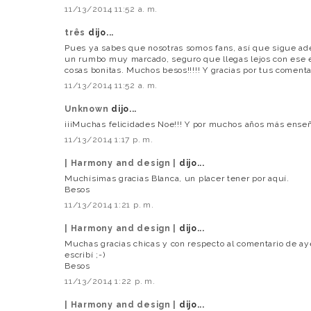
11/13/2014 11:52 a. m.
três
dijo...
Pues ya sabes que nosotras somos fans, así que sigue ad
un rumbo muy marcado, seguro que llegas lejos con ese e
cosas bonitas. Muchos besos!!!!! Y gracias por tus comenta
11/13/2014 11:52 a. m.
Unknown
dijo...
¡¡¡Muchas felicidades Noe!!! Y por muchos años más enseñ
11/13/2014 1:17 p. m.
| Harmony and design |
dijo...
Muchísimas gracias Blanca, un placer tener por aquí.
Besos
11/13/2014 1:21 p. m.
| Harmony and design |
dijo...
Muchas gracias chicas y con respecto al comentario de aye
escribí ;-)
Besos
11/13/2014 1:22 p. m.
| Harmony and design |
dijo...