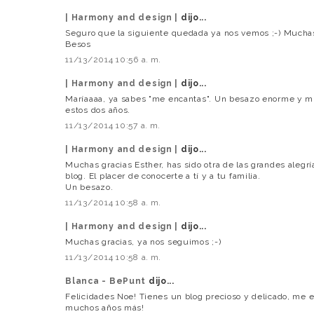
| Harmony and design |
dijo...
Seguro que la siguiente quedada ya nos vemos ;-) Muchas
Besos
11/13/2014 10:56 a. m.
| Harmony and design |
dijo...
Maríaaaa, ya sabes "me encantas". Un besazo enorme y mu
estos dos años.
11/13/2014 10:57 a. m.
| Harmony and design |
dijo...
Muchas gracias Esther, has sido otra de las grandes alegr
blog. El placer de conocerte a tí y a tu familia.
Un besazo.
11/13/2014 10:58 a. m.
| Harmony and design |
dijo...
Muchas gracias, ya nos seguimos ;-)
11/13/2014 10:58 a. m.
Blanca - BePunt
dijo...
Felicidades Noe! Tienes un blog precioso y delicado, me e
muchos años más!