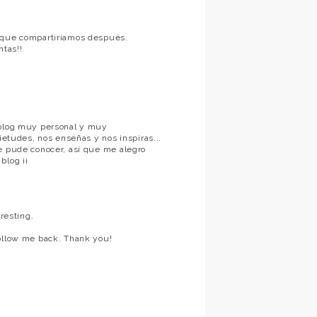
o que compartiríamos después.
tas!!
 blog muy personal y muy
ietudes, nos enseñas y nos inspiras...
te pude conocer, así que me alegro
blog ¡¡
resting.
follow me back. Thank you!