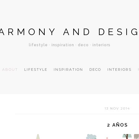
ARMONY AND DESI
lifestyle · inspiration · deco · interiors
ABOUT
LIFESTYLE
INSPIRATION
DECO
INTERIORS
13 NOV 2014
2 AÑOS