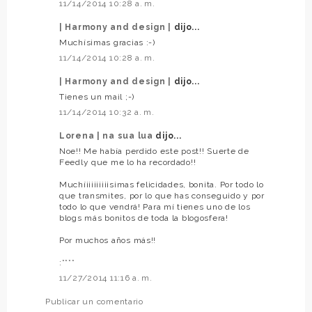
11/14/2014 10:28 a. m.
| Harmony and design |
dijo...
Muchísimas gracias :-)
11/14/2014 10:28 a. m.
| Harmony and design |
dijo...
Tienes un mail ;-)
11/14/2014 10:32 a. m.
Lorena | na sua lua
dijo...
Noe!! Me había perdido este post!! Suerte de
Feedly que me lo ha recordado!!
Muchíiiiiiiiiisimas felicidades, bonita. Por todo lo
que transmites, por lo que has conseguido y por
todo lo que vendrá! Para mí tienes uno de los
blogs más bonitos de toda la blogosfera!
Por muchos años más!!
:****
11/27/2014 11:16 a. m.
Publicar un comentario