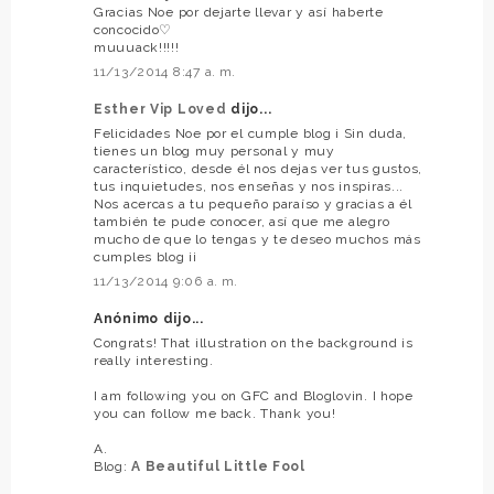
Gracias Noe por dejarte llevar y así haberte
concocido♡
muuuack!!!!!
11/13/2014 8:47 a. m.
Esther Vip Loved
dijo...
Felicidades Noe por el cumple blog ¡ Sin duda,
tienes un blog muy personal y muy
característico, desde él nos dejas ver tus gustos,
tus inquietudes, nos enseñas y nos inspiras...
Nos acercas a tu pequeño paraíso y gracias a él
también te pude conocer, así que me alegro
mucho de que lo tengas y te deseo muchos más
cumples blog ¡¡
11/13/2014 9:06 a. m.
Anónimo dijo...
Congrats! That illustration on the background is
really interesting.
I am following you on GFC and Bloglovin. I hope
you can follow me back. Thank you!
A.
Blog:
A Beautiful Little Fool