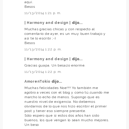
aquí.
Besos
11/13/2014 1:21 p. m.
| Harmony and design |
dijo...
Muchas gracias chicas y con respecto al
comentario de ayer, es un muy buen trabajo y
así te lo escribí ;-)
Besos
11/13/2014 1:22 p. m.
| Harmony and design |
dijo...
Gracias guapa. Un besazo enorme.
11/13/2014 1:22 p. m.
AmorenTokio
dijo...
Muchas felicidades Noe!!!! Yo también me
agobio a veces con el blog y como tú,cuando me
marcho lo echo de menos. Supongo que es
nuestro nivel de exigencia. No debemos
olvidarnos de lo que nos hizo escribir el primer
post y tener eso siempre presente.
Sólo espero que si estos dos años han sido
buenos, los que vengan lo sean mucho mejores.
Un beso