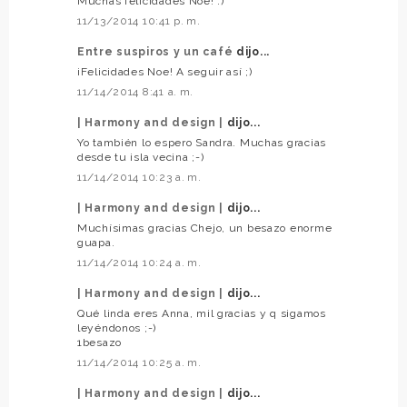
Muchas felicidades Noe! :)
11/13/2014 10:41 p. m.
Entre suspiros y un café
dijo...
¡Felicidades Noe! A seguir así ;)
11/14/2014 8:41 a. m.
| Harmony and design |
dijo...
Yo también lo espero Sandra. Muchas gracias
desde tu isla vecina ;-)
11/14/2014 10:23 a. m.
| Harmony and design |
dijo...
Muchísimas gracias Chejo, un besazo enorme
guapa.
11/14/2014 10:24 a. m.
| Harmony and design |
dijo...
Qué linda eres Anna, mil gracias y q sigamos
leyéndonos ;-)
1besazo
11/14/2014 10:25 a. m.
| Harmony and design |
dijo...