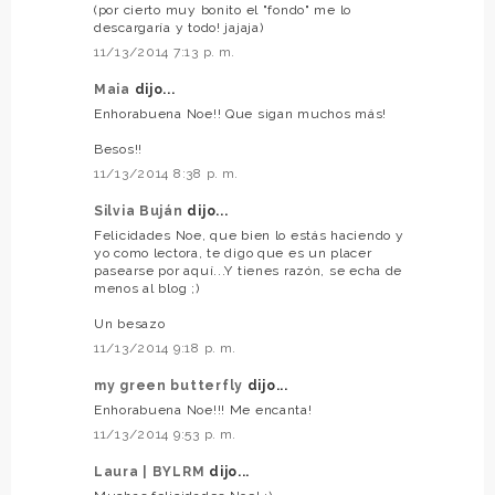
(por cierto muy bonito el "fondo" me lo
descargaría y todo! jajaja)
11/13/2014 7:13 p. m.
Maia
dijo...
Enhorabuena Noe!! Que sigan muchos más!
Besos!!
11/13/2014 8:38 p. m.
Silvia Buján
dijo...
Felicidades Noe, que bien lo estás haciendo y
yo como lectora, te digo que es un placer
pasearse por aquí...Y tienes razón, se echa de
menos al blog ;)
Un besazo
11/13/2014 9:18 p. m.
my green butterfly
dijo...
Enhorabuena Noe!!! Me encanta!
11/13/2014 9:53 p. m.
Laura | BYLRM
dijo...