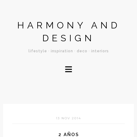
HARMONY AND
DESIGN
lifestyle · inspiration · deco · interiors
≡
13 NOV 2014
2 AÑOS