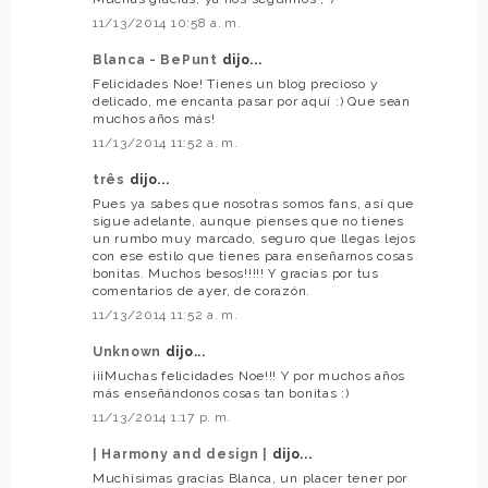
11/13/2014 10:58 a. m.
Blanca - BePunt
dijo...
Felicidades Noe! Tienes un blog precioso y
delicado, me encanta pasar por aquí :) Que sean
muchos años más!
11/13/2014 11:52 a. m.
três
dijo...
Pues ya sabes que nosotras somos fans, así que
sigue adelante, aunque pienses que no tienes
un rumbo muy marcado, seguro que llegas lejos
con ese estilo que tienes para enseñarnos cosas
bonitas. Muchos besos!!!!! Y gracias por tus
comentarios de ayer, de corazón.
11/13/2014 11:52 a. m.
Unknown
dijo...
¡¡¡Muchas felicidades Noe!!! Y por muchos años
más enseñándonos cosas tan bonitas :)
11/13/2014 1:17 p. m.
| Harmony and design |
dijo...
Muchísimas gracias Blanca, un placer tener por