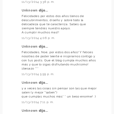
11/13/2014 3:36 p. m.
Unknown
dijo...
Felicidades por estos dos años llenos de
descubrimientos, diseño y sobre todo la
delicadeza que te caracteriza. Sabes que
siempre tendrás nuestro apoyo.
A cumplir muchos mas!!
11/13/2014 4:06 p. m.
Unknown
dijo...
Felicidades, Noe, por estos dos años! Y felices
nosotras de poder leerte e inspirarnos contigo y
con tus posts. Que el blog cumpla muchos años
más y que lo sigas disfrutando muchísimo!
1besazo ***
11/13/2014 5:59 p. m.
Unknown
dijo...
y a veces las cosas sin pensar son las que mejor
salen (y mejor "saben")
que cumplas muchos más* * un beso enorme! :)
11/13/2014 7:11 p. m.
Unknown
dijo...