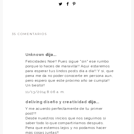
35 COMENTARIOS
Unknown
dijo...
Felicidades Noe!! Pues sigue "sin" ese rumbo
porque lo haces de maravilla!! Aquí estaremos
para esperar tus lindos posts día a día!! Y si, que
pena me da no poder conocerte en persona aun,
pero espero que este próximo año se cumpla!!
Un besito!!
11/13/2014 8:06 a. m.
deliving diseño y creatividad
dijo...
Y me acuerdo perfectamente de tu primer
post!!!
Desde nuestros inicios que nos seguimos si
saber todo lo que compartiríamos después.
Pena que estemos lejos y no podamos hacer
más cosas juntas!!