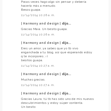
Pocas veces hago algo sin pensar y debería
hacerlo más a menudo.
Besos guapa.
11/14/2014 10:26 a. m.
| Harmony and design |
dijo...
Gracias Maia. Un besito guapa.
11/14/2014 10:26 a. m.
| Harmony and design |
dijo...
Eres un amor, ya sabes que yo tb vivo
enganchada a tu blog, así que esperando estoy
q te incorpores ;-)
besitos guapa.
11/14/2014 10:27 a. m.
| Harmony and design |
dijo...
Muchas gracias.
11/14/2014 10:27 a. m.
| Harmony and design |
dijo...
Gracias Laura, tú tb has sido uno de mis nuevos
descubrimientos y estoy súper contenta.
Un besito