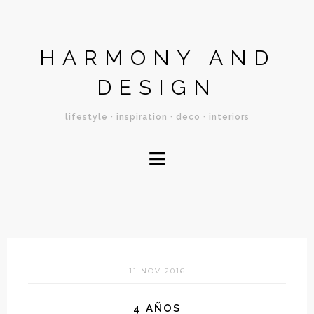
HARMONY AND
DESIGN
lifestyle · inspiration · deco · interiors
≡
11 NOV 2016
4 AÑOS