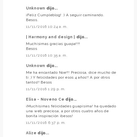
Unknown
dijo...
¡Feliz Cumpleblog! :) A seguir caminando.
Besos.
11/11/2016 10:24 a. m.
| Harmony and design |
dijo...
Muchísimas gracias guapa!!!!
Besos
11/11/2016 10:35 a. m.
Unknown
dijo...
Me ha encantado Noe!!! Preciosa, dice mucho de
ti ;) Y felicidades por esos 4 años!! A por otros
tantos!! Besos
11/11/2016 1:29 p. m.
Elisa - Noveno Ce
dijo...
¡Muchísimas felicidades guapísima! ha quedado
una web preciosa, a por otros cuatro años de
bonita inspiración ¡besos!
11/11/2016 6:37 p. m.
Alize
dijo...