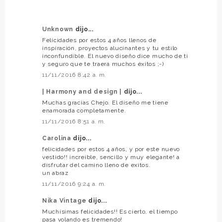
Unknown
dijo...
Felicidades por estos 4 años llenos de
inspiración, proyectos alucinantes y tu estilo
inconfundible. El nuevo diseño dice mucho de ti
y seguro que te traerá muchos éxitos ;-)
11/11/2016 8:42 a. m.
| Harmony and design |
dijo...
Muchas gracias Chejo. El diseño me tiene
enamorada completamente.
11/11/2016 8:51 a. m.
Carolina
dijo...
felicidades por estos 4 años, y por este nuevo
vestido!! increible, sencillo y muy elegante! a
disfrutar del camino lleno de exitos.
un abraz
11/11/2016 9:24 a. m.
Nika Vintage
dijo...
Muchísimas felicidades!! Es cierto, el tiempo
pasa volando es tremendo!