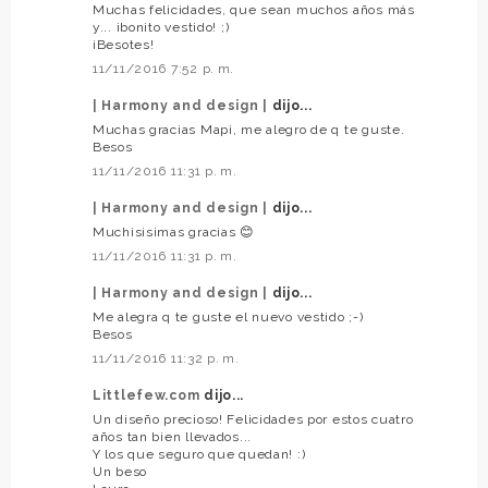
Muchas felicidades, que sean muchos años más
y... ¡bonito vestido! ;)
¡Besotes!
11/11/2016 7:52 p. m.
| Harmony and design |
dijo...
Muchas gracias Mapi, me alegro de q te guste.
Besos
11/11/2016 11:31 p. m.
| Harmony and design |
dijo...
Muchisisimas gracias 😊
11/11/2016 11:31 p. m.
| Harmony and design |
dijo...
Me alegra q te guste el nuevo vestido ;-)
Besos
11/11/2016 11:32 p. m.
Littlefew.com
dijo...
Un diseño precioso! Felicidades por estos cuatro
años tan bien llevados...
Y los que seguro que quedan! :)
Un beso