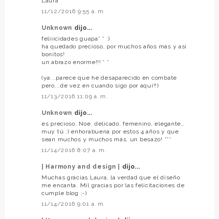
Laura
11/12/2016 9:55 a. m.
Unknown
dijo...
feliiicidades guapa* * :)
ha quedado precioso, por muchos años más y así
bonitos!
un abrazo enorme!!! * *
(ya...parece que he desaparecido en combate
pero...de vez en cuando sigo por aquí!!)
11/13/2016 11:09 a. m.
Unknown
dijo...
es precioso, Noe, delicado, femenino, elegante…
muy tú :) enhorabuena por estos 4 años y que
sean muchos y muchos más. un besazo! ***
11/14/2016 8:07 a. m.
| Harmony and design |
dijo...
Muchas gracias Laura, la verdad que el diseño
me encanta. Mil gracias por las felicitaciones de
cumple blog ;-)
11/14/2016 9:01 a. m.