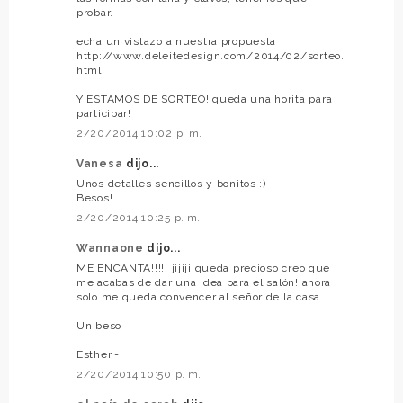
probar.
echa un vistazo a nuestra propuesta
http://www.deleitedesign.com/2014/02/sorteo.
html
Y ESTAMOS DE SORTEO! queda una horita para
participar!
2/20/2014 10:02 p. m.
Vanesa
dijo...
Unos detalles sencillos y bonitos :)
Besos!
2/20/2014 10:25 p. m.
Wannaone
dijo...
ME ENCANTA!!!!! jijiji queda precioso creo que
me acabas de dar una idea para el salón! ahora
solo me queda convencer al señor de la casa.
Un beso
Esther.-
2/20/2014 10:50 p. m.