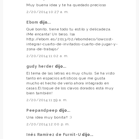
Muy buena idea y te ha quedado precioso
2/20/2014 10:27 a. m.
Ebom
dijo...
Qué bonito, tiene todo tu estilo y delicadeza.
¡Me encanta! Un beso, Isa
http://ebom.es/2013/02/ebomdeco/lowcost-
integrar-cuarto-de-invitados-cuarto-de-jugar-y-
zona-de-trabajo/
2/20/2014 11:02 a. m.
gudy herder
dijo...
El tema de las letras es muy chulo. Se ha visto
tanto en espacios artísticos que me gusta
mucho el hecho de verlo ahora integrado en
casas.El toque de los clavos dorados está muy
bien también!
2/20/2014 11:59 a. m.
Peepandpeep
dijo...
Una idea muy bonita!! :)
2/20/2014 12:00 p. m.
Inés Ramírez de Furnit-U
dijo...