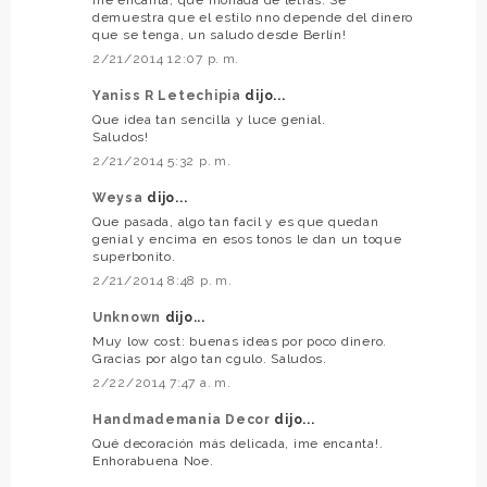
demuestra que el estilo nno depende del dinero
que se tenga, un saludo desde Berlín!
2/21/2014 12:07 p. m.
Yaniss R Letechipia
dijo...
Que idea tan sencilla y luce genial.
Saludos!
2/21/2014 5:32 p. m.
Weysa
dijo...
Que pasada, algo tan facil y es que quedan
genial y encima en esos tonos le dan un toque
superbonito.
2/21/2014 8:48 p. m.
Unknown
dijo...
Muy low cost: buenas ideas por poco dinero.
Gracias por algo tan cgulo. Saludos.
2/22/2014 7:47 a. m.
Handmademania Decor
dijo...
Qué decoración más delicada, ¡me encanta!.
Enhorabuena Noe.