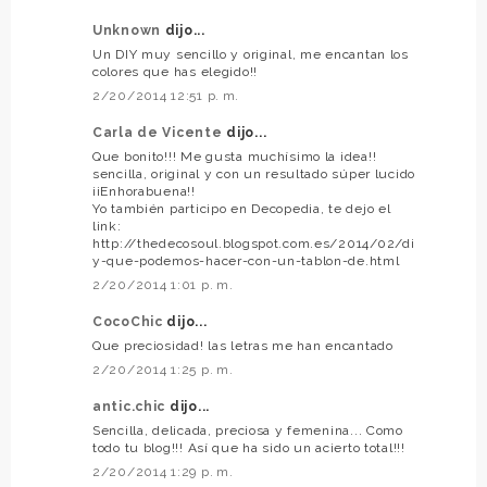
Unknown
dijo...
Un DIY muy sencillo y original, me encantan los
colores que has elegido!!
2/20/2014 12:51 p. m.
Carla de Vicente
dijo...
Que bonito!!! Me gusta muchísimo la idea!!
sencilla, original y con un resultado súper lucido
¡¡Enhorabuena!!
Yo también participo en Decopedia, te dejo el
link:
http://thedecosoul.blogspot.com.es/2014/02/di
y-que-podemos-hacer-con-un-tablon-de.html
2/20/2014 1:01 p. m.
CocoChic
dijo...
Que preciosidad! las letras me han encantado
2/20/2014 1:25 p. m.
antic.chic
dijo...
Sencilla, delicada, preciosa y femenina... Como
todo tu blog!!! Así que ha sido un acierto total!!!
2/20/2014 1:29 p. m.