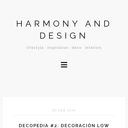
HARMONY AND
DESIGN
lifestyle · inspiration · deco · interiors
≡
20 FEB 2014
DECOPEDIA #2: DECORACIÓN LOW