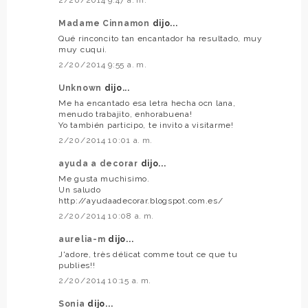
Madame Cinnamon
dijo...
Qué rinconcito tan encantador ha resultado, muy
muy cuqui.
2/20/2014 9:55 a. m.
Unknown
dijo...
Me ha encantado esa letra hecha ocn lana,
menudo trabajito, enhorabuena!
Yo también participo, te invito a visitarme!
2/20/2014 10:01 a. m.
ayuda a decorar
dijo...
Me gusta muchisimo.
Un saludo
http://ayudaadecorar.blogspot.com.es/
2/20/2014 10:08 a. m.
aurelia-m
dijo...
J'adore, très délicat comme tout ce que tu
publies!!
2/20/2014 10:15 a. m.
Sonia
dijo...