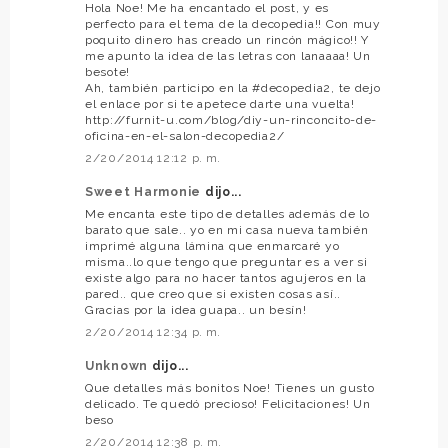
Hola Noe! Me ha encantado el post, y es
perfecto para el tema de la decopedia!! Con muy
poquito dinero has creado un rincón mágico!! Y
me apunto la idea de las letras con lanaaaa! Un
besote!
Ah, también participo en la #decopedia2, te dejo
el enlace por si te apetece darte una vuelta!
http://furnit-u.com/blog/diy-un-rinconcito-de-
oficina-en-el-salon-decopedia2/
2/20/2014 12:12 p. m.
Sweet Harmonie
dijo...
Me encanta este tipo de detalles además de lo
barato que sale.. yo en mi casa nueva también
imprimé alguna lámina que enmarcaré yo
misma..lo que tengo que preguntar es a ver si
existe algo para no hacer tantos agujeros en la
pared.. que creo que si existen cosas así..
Gracias por la idea guapa.. un besín!
2/20/2014 12:34 p. m.
Unknown
dijo...
Que detalles más bonitos Noe! Tienes un gusto
delicado. Te quedó precioso! Felicitaciones! Un
beso
2/20/2014 12:38 p. m.