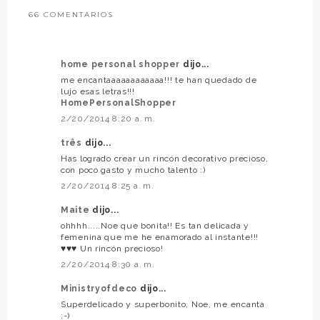
66 COMENTARIOS
home personal shopper
dijo...
me encantaaaaaaaaaaaa!!! te han quedado de
lujo esas letras!!!
HomePersonalShopper
2/20/2014 8:20 a. m.
três
dijo...
Has logrado crear un rincón decorativo precioso,
con poco gasto y mucho talento :)
2/20/2014 8:25 a. m.
Maite
dijo...
ohhhh.....Noe que bonita!! Es tan delicada y
femenina que me he enamorado al instante!!!
♥♥♥ Un rincón precioso!
2/20/2014 8:30 a. m.
Ministryofdeco
dijo...
Superdelicado y superbonito, Noe, me encanta
:-)