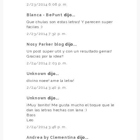
2/23/2014 6:06 p. m.
Blanca - BePunt
dijo...
Que chulas son estas letras! Y parecen super
fáciles :)
2/23/2014 7:32 p. m.
Nosy Parker blog
dijo...
Un post súper util y con un resultado genial!
Gracias por la idea!!
2/24/2014 2:03 p. m.
Unknown
dijo...
divino noee! ame la letra!
2/24/2014 3:40 p. m.
Unknown
dijo...
¡Muy bonito! Me gusta mucho el toque que le
dan las letras hechas con lana :)
Bsos
Leo
2/24/2014 3:46 p. m.
Andrea by Clementina
dijo...