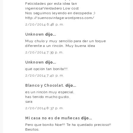
Felicidades por esta idea tan
ingeniosa!Verdadero Low cost
Nos seguimos leyendo en decopedia ;)
http://suenosvintage.wordpress.com/
2/20/2014 6:48 p. m.
Unknown
dijo...
Muy chulo y muy sencillo para dar un toque
diferente a un rincón. Muy buena idea
2/20/2014 7:39 p. m.
Unknown
dijo...
qué opción tan bonita!!!
2/20/2014 7:40 p. m.
Blanco y Chocolat.
dijo...
es un rincón muy especial.
has tenido mucho gusto.
sara
2/20/2014 8:37 p. m.
Mi casa no es de muñecas
dijo...
Pero que bonito Noe!!! Te ha quedado precioso!!
Besitos.