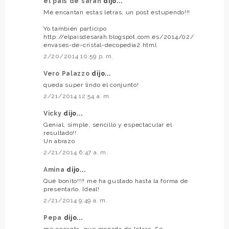
el país de sarah
dijo...
Me encantan estas letras, un post estupendo!!!
Yo también participo
http://elpaisdesarah.blogspot.com.es/2014/02/
envases-de-cristal-decopedia2.html
2/20/2014 10:59 p. m.
Vero Palazzo
dijo...
queda super lindo el conjunto!
2/21/2014 12:54 a. m.
Vicky
dijo...
Genial, simple, sencillo y espectacular el
resultado!!
Un abrazo
2/21/2014 6:47 a. m.
Amina
dijo...
Qué bonito!!!! me ha gustado hasta la forma de
presentarlo. Ideal!
2/21/2014 9:49 a. m.
Pepa
dijo...
me encanta, que monada de letras. Se