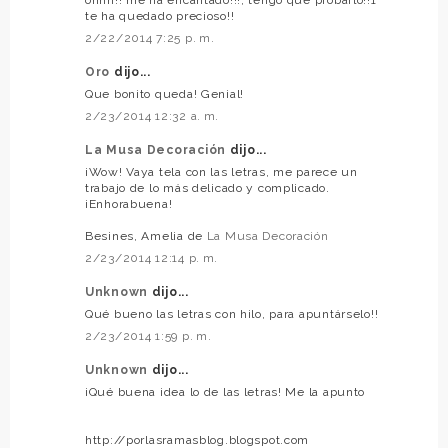
te ha quedado precioso!!
2/22/2014 7:25 p. m.
Oro
dijo...
Que bonito queda! Genial!
2/23/2014 12:32 a. m.
La Musa Decoración
dijo...
¡Wow! Vaya tela con las letras, me parece un
trabajo de lo más delicado y complicado.
¡Enhorabuena!
Besines, Amelia de
La Musa Decoración
2/23/2014 12:14 p. m.
Unknown
dijo...
Qué bueno las letras con hilo, para apuntárselo!!
2/23/2014 1:59 p. m.
Unknown
dijo...
¡Qué buena idea lo de las letras! Me la apunto
http://porlasramasblog.blogspot.com