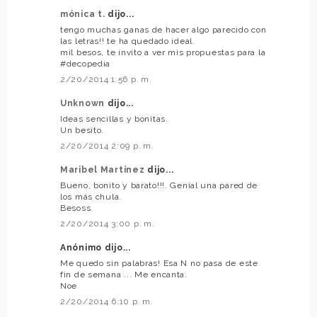
mónica t.
dijo...
tengo muchas ganas de hacer algo parecido con
las letras!! te ha quedado ideal.
mil besos, te invito a ver mis propuestas para la
#decopedia
2/20/2014 1:56 p. m.
Unknown
dijo...
Ideas sencillas y bonitas.
Un besito.
2/20/2014 2:09 p. m.
Maribel Martínez
dijo...
Bueno, bonito y barato!!!. Genial una pared de
los más chula.
Besoss.
2/20/2014 3:00 p. m.
Anónimo dijo...
Me quedo sin palabras! Esa N no pasa de este
fin de semana ... Me encanta.
Noe
2/20/2014 6:10 p. m.