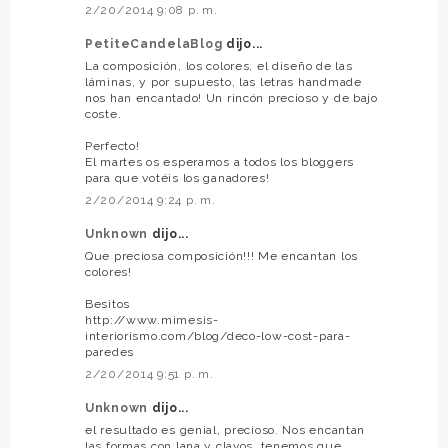
2/20/2014 9:08 p. m.
PetiteCandelaBlog
dijo...
La composición, los colores, el diseño de las
láminas, y por supuesto, las letras handmade
nos han encantado! Un rincón precioso y de bajo
coste.
Perfecto!
El martes os esperamos a todos los bloggers
para que votéis los ganadores!
2/20/2014 9:24 p. m.
Unknown
dijo...
Que preciosa composición!!! Me encantan los
colores!
Besitos
http://www.mimesis-
interiorismo.com/blog/deco-low-cost-para-
paredes
2/20/2014 9:51 p. m.
Unknown
dijo...
el resultado es genial, precioso. Nos encantan
las formas con lana y clavos, tenemos que