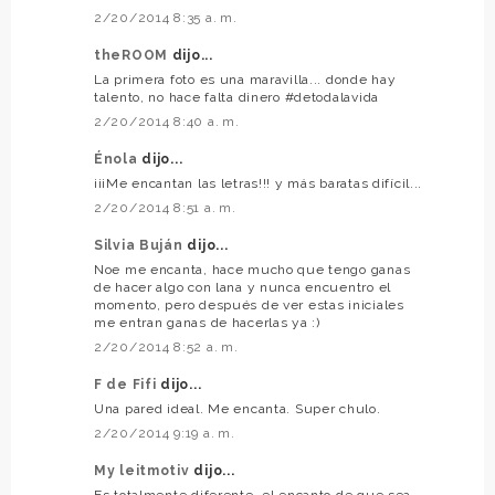
2/20/2014 8:35 a. m.
theROOM
dijo...
La primera foto es una maravilla... donde hay
talento, no hace falta dinero #detodalavida
2/20/2014 8:40 a. m.
Énola
dijo...
¡¡¡Me encantan las letras!!! y más baratas difícil...
2/20/2014 8:51 a. m.
Silvia Buján
dijo...
Noe me encanta, hace mucho que tengo ganas
de hacer algo con lana y nunca encuentro el
momento, pero después de ver estas iniciales
me entran ganas de hacerlas ya :)
2/20/2014 8:52 a. m.
F de Fifi
dijo...
Una pared ideal. Me encanta. Super chulo.
2/20/2014 9:19 a. m.
My leitmotiv
dijo...
Es totalmente diferente, el encanto de que sea