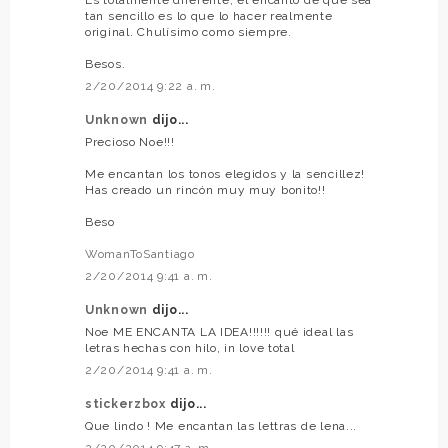
tan sencillo es lo que lo hacer realmente
original. Chulísimo como siempre.
Besos.
2/20/2014 9:22 a. m.
Unknown
dijo...
Precioso Noe!!!
Me encantan los tonos elegidos y la sencillez!
Has creado un rincón muy muy bonito!!
Beso
WomanToSantiago
2/20/2014 9:41 a. m.
Unknown
dijo...
Noe ME ENCANTA LA IDEA!!!!!! qué ideal las
letras hechas con hilo, in love total
2/20/2014 9:41 a. m.
stickerzbox
dijo...
Que lindo ! Me encantan las lettras de lena...
2/20/2014 9:47 a. m.