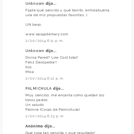
Unknown
dijo...
Fíjate qué sencillo y qué bonito, enhorabuena,
una de mis propuestas favoritas ;)
UN beso.
www.lacajademary.com
2/20/2014 6:11 p. m.
Unknown
dijo...
Divina Pared!! Low Cost total!
Feliz Decopedia!!
bss
Mica
2/20/2014 6:12 p. m.
PALMICHULA
dijo...
Muy sencillo, me encanta como quedan los
tonos pastel.
Un saludo
Palmira (Cosas de Palmichula)
2/20/2014 6:23 p. m.
Anónimo dijo...
Que cosa tan sencilla y que resultado!