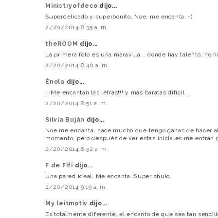
Ministryofdeco
dijo...
Superdelicado y superbonito, Noe, me encanta :-)
2/20/2014 8:35 a. m.
theROOM
dijo...
La primera foto es una maravilla... donde hay talento, no 
2/20/2014 8:40 a. m.
Énola
dijo...
¡¡¡Me encantan las letras!!! y más baratas difícil...
2/20/2014 8:51 a. m.
Silvia Buján
dijo...
Noe me encanta, hace mucho que tengo ganas de hacer al
momento, pero después de ver estas iniciales me entran g
2/20/2014 8:52 a. m.
F de Fifi
dijo...
Una pared ideal. Me encanta. Super chulo.
2/20/2014 9:19 a. m.
My leitmotiv
dijo...
Es totalmente diferente, el encanto de que sea tan sencil