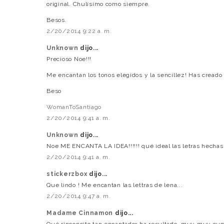
original. Chulísimo como siempre.
Besos.
2/20/2014 9:22 a. m.
Unknown
dijo...
Precioso Noe!!!
Me encantan los tonos elegidos y la sencillez! Has cread
Beso
WomanToSantiago
2/20/2014 9:41 a. m.
Unknown
dijo...
Noe ME ENCANTA LA IDEA!!!!!! qué ideal las letras hechas c
2/20/2014 9:41 a. m.
stickerzbox
dijo...
Que lindo ! Me encantan las lettras de lena...
2/20/2014 9:47 a. m.
Madame Cinnamon
dijo...
Qué rinconcito tan encantador ha resultado, muy muy cuq