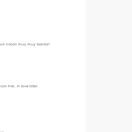
o un rincón muy muy bonito!!
on hilo, in love total
ui.