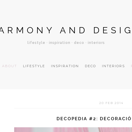
ARMONY AND DESI
lifestyle · inspiration · deco · interiors
ABOUT
LIFESTYLE
INSPIRATION
DECO
INTERIORS
20 FEB 2014
DECOPEDIA #2: DECORACI