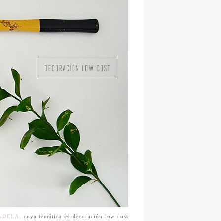
NDELA,
cuya temática es decoración low cost