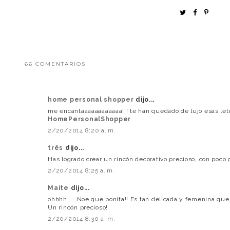
66 COMENTARIOS
home personal shopper
dijo...
me encantaaaaaaaaaaaa!!! te han quedado de lujo esas letr
HomePersonalShopper
2/20/2014 8:20 a. m.
três
dijo...
Has logrado crear un rincón decorativo precioso, con poco 
2/20/2014 8:25 a. m.
Maite
dijo...
ohhhh.....Noe que bonita!! Es tan delicada y femenina que
Un rincón precioso!
2/20/2014 8:30 a. m.