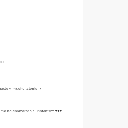
as!!!
gasto y mucho talento :)
 me he enamorado al instante!!! ♥♥♥