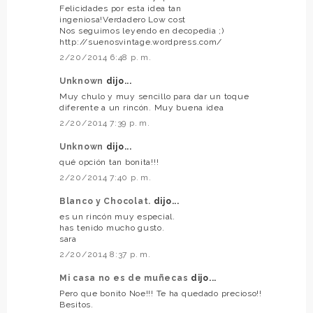
Felicidades por esta idea tan
ingeniosa!Verdadero Low cost
Nos seguimos leyendo en decopedia ;)
http://suenosvintage.wordpress.com/
2/20/2014 6:48 p. m.
Unknown
dijo...
Muy chulo y muy sencillo para dar un toque
diferente a un rincón. Muy buena idea
2/20/2014 7:39 p. m.
Unknown
dijo...
qué opción tan bonita!!!
2/20/2014 7:40 p. m.
Blanco y Chocolat.
dijo...
es un rincón muy especial.
has tenido mucho gusto.
sara
2/20/2014 8:37 p. m.
Mi casa no es de muñecas
dijo...
Pero que bonito Noe!!! Te ha quedado precioso!!
Besitos.