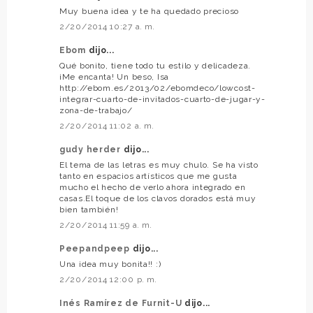
Muy buena idea y te ha quedado precioso
2/20/2014 10:27 a. m.
Ebom
dijo...
Qué bonito, tiene todo tu estilo y delicadeza.
¡Me encanta! Un beso, Isa
http://ebom.es/2013/02/ebomdeco/lowcost-
integrar-cuarto-de-invitados-cuarto-de-jugar-y-
zona-de-trabajo/
2/20/2014 11:02 a. m.
gudy herder
dijo...
El tema de las letras es muy chulo. Se ha visto
tanto en espacios artísticos que me gusta
mucho el hecho de verlo ahora integrado en
casas.El toque de los clavos dorados está muy
bien también!
2/20/2014 11:59 a. m.
Peepandpeep
dijo...
Una idea muy bonita!! :)
2/20/2014 12:00 p. m.
Inés Ramírez de Furnit-U
dijo...