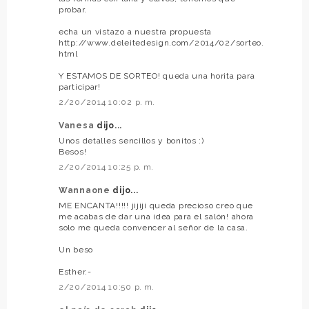
probar.
echa un vistazo a nuestra propuesta
http://www.deleitedesign.com/2014/02/sorteo.
html
Y ESTAMOS DE SORTEO! queda una horita para
participar!
2/20/2014 10:02 p. m.
Vanesa
dijo...
Unos detalles sencillos y bonitos :)
Besos!
2/20/2014 10:25 p. m.
Wannaone
dijo...
ME ENCANTA!!!!! jijiji queda precioso creo que
me acabas de dar una idea para el salón! ahora
solo me queda convencer al señor de la casa.
Un beso
Esther.-
2/20/2014 10:50 p. m.