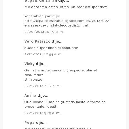
el país de sarah
dijo...
Me encantan estas letras, un post estupendo!!!
Yo también participo
http://elpaisdesarah.blogspot.com.es/2014/02/
envases-de-cristal-decopedia2.html
2/20/2014 10:59 p. m.
Vero Palazzo
dijo...
queda super lindo el conjunto!
2/21/2014 12:54 a. m.
Vicky
dijo...
Genial, simple, sencillo y espectacular el
resultado!!
Un abrazo
2/21/2014 6:47 a. m.
Amina
dijo...
Qué bonito!!!! me ha gustado hasta la forma de
presentarlo. Ideal!
2/21/2014 9:49 a. m.
Pepa
dijo...
me encanta, que monada de letras. Se