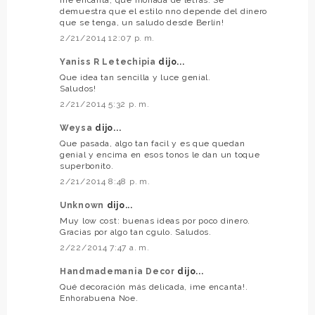
demuestra que el estilo nno depende del dinero
que se tenga, un saludo desde Berlín!
2/21/2014 12:07 p. m.
Yaniss R Letechipia
dijo...
Que idea tan sencilla y luce genial.
Saludos!
2/21/2014 5:32 p. m.
Weysa
dijo...
Que pasada, algo tan facil y es que quedan
genial y encima en esos tonos le dan un toque
superbonito.
2/21/2014 8:48 p. m.
Unknown
dijo...
Muy low cost: buenas ideas por poco dinero.
Gracias por algo tan cgulo. Saludos.
2/22/2014 7:47 a. m.
Handmademania Decor
dijo...
Qué decoración más delicada, ¡me encanta!.
Enhorabuena Noe.