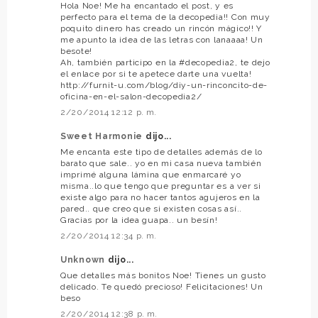
Hola Noe! Me ha encantado el post, y es
perfecto para el tema de la decopedia!! Con muy
poquito dinero has creado un rincón mágico!! Y
me apunto la idea de las letras con lanaaaa! Un
besote!
Ah, también participo en la #decopedia2, te dejo
el enlace por si te apetece darte una vuelta!
http://furnit-u.com/blog/diy-un-rinconcito-de-
oficina-en-el-salon-decopedia2/
2/20/2014 12:12 p. m.
Sweet Harmonie
dijo...
Me encanta este tipo de detalles además de lo
barato que sale.. yo en mi casa nueva también
imprimé alguna lámina que enmarcaré yo
misma..lo que tengo que preguntar es a ver si
existe algo para no hacer tantos agujeros en la
pared.. que creo que si existen cosas así..
Gracias por la idea guapa.. un besín!
2/20/2014 12:34 p. m.
Unknown
dijo...
Que detalles más bonitos Noe! Tienes un gusto
delicado. Te quedó precioso! Felicitaciones! Un
beso
2/20/2014 12:38 p. m.