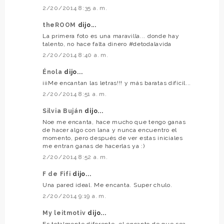
2/20/2014 8:35 a. m.
theROOM
dijo...
La primera foto es una maravilla... donde hay
talento, no hace falta dinero #detodalavida
2/20/2014 8:40 a. m.
Énola
dijo...
¡¡¡Me encantan las letras!!! y más baratas difícil...
2/20/2014 8:51 a. m.
Silvia Buján
dijo...
Noe me encanta, hace mucho que tengo ganas
de hacer algo con lana y nunca encuentro el
momento, pero después de ver estas iniciales
me entran ganas de hacerlas ya :)
2/20/2014 8:52 a. m.
F de Fifi
dijo...
Una pared ideal. Me encanta. Super chulo.
2/20/2014 9:19 a. m.
My leitmotiv
dijo...
Es totalmente diferente, el encanto de que sea