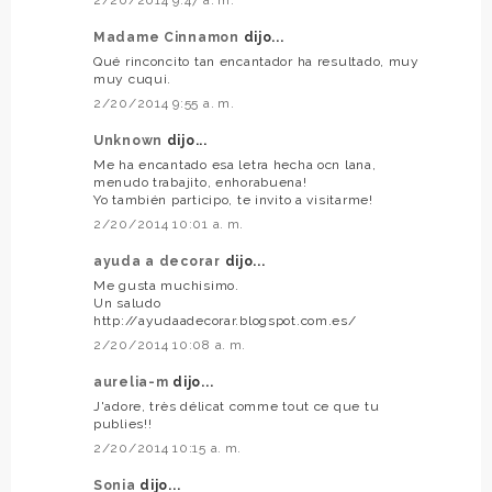
Madame Cinnamon
dijo...
Qué rinconcito tan encantador ha resultado, muy
muy cuqui.
2/20/2014 9:55 a. m.
Unknown
dijo...
Me ha encantado esa letra hecha ocn lana,
menudo trabajito, enhorabuena!
Yo también participo, te invito a visitarme!
2/20/2014 10:01 a. m.
ayuda a decorar
dijo...
Me gusta muchisimo.
Un saludo
http://ayudaadecorar.blogspot.com.es/
2/20/2014 10:08 a. m.
aurelia-m
dijo...
J'adore, très délicat comme tout ce que tu
publies!!
2/20/2014 10:15 a. m.
Sonia
dijo...