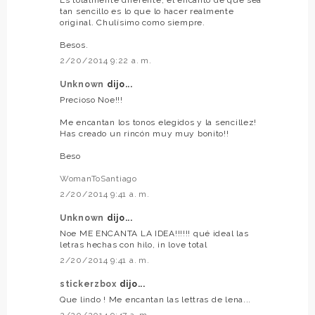
tan sencillo es lo que lo hacer realmente
original. Chulísimo como siempre.
Besos.
2/20/2014 9:22 a. m.
Unknown
dijo...
Precioso Noe!!!
Me encantan los tonos elegidos y la sencillez!
Has creado un rincón muy muy bonito!!
Beso
WomanToSantiago
2/20/2014 9:41 a. m.
Unknown
dijo...
Noe ME ENCANTA LA IDEA!!!!!! qué ideal las
letras hechas con hilo, in love total
2/20/2014 9:41 a. m.
stickerzbox
dijo...
Que lindo ! Me encantan las lettras de lena...
2/20/2014 9:47 a. m.