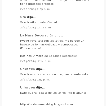
te ha quedado precioso!!
2/22/2014 7:25 p. m.
Oro
dijo...
Que bonito queda! Genial!
2/23/2014 12:32 a. m.
La Musa Decoración
dijo...
¡Wow! Vaya tela con las letras, me parece un
trabajo de lo más delicado y complicado.
¡Enhorabuena!
Besines, Amelia de
La Musa Decoración
2/23/2014 12:14 p. m.
Unknown
dijo...
Qué bueno las letras con hilo, para apuntárselo!!
2/23/2014 1:59 p. m.
Unknown
dijo...
¡Qué buena idea lo de las letras! Me la apunto
http://porlasramasblog.blogspot.com