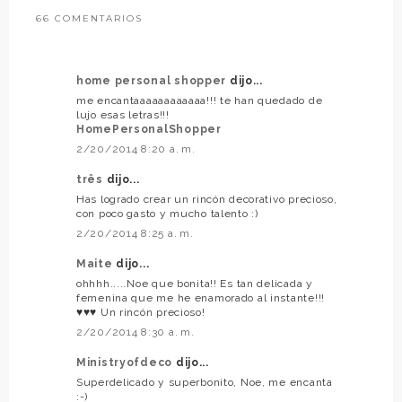
66 COMENTARIOS
home personal shopper
dijo...
me encantaaaaaaaaaaaa!!! te han quedado de
lujo esas letras!!!
HomePersonalShopper
2/20/2014 8:20 a. m.
três
dijo...
Has logrado crear un rincón decorativo precioso,
con poco gasto y mucho talento :)
2/20/2014 8:25 a. m.
Maite
dijo...
ohhhh.....Noe que bonita!! Es tan delicada y
femenina que me he enamorado al instante!!!
♥♥♥ Un rincón precioso!
2/20/2014 8:30 a. m.
Ministryofdeco
dijo...
Superdelicado y superbonito, Noe, me encanta
:-)