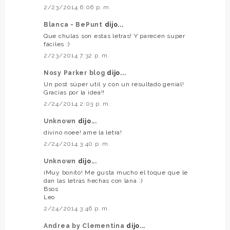
2/23/2014 6:06 p. m.
Blanca - BePunt
dijo...
Que chulas son estas letras! Y parecen super
fáciles :)
2/23/2014 7:32 p. m.
Nosy Parker blog
dijo...
Un post súper util y con un resultado genial!
Gracias por la idea!!
2/24/2014 2:03 p. m.
Unknown
dijo...
divino noee! ame la letra!
2/24/2014 3:40 p. m.
Unknown
dijo...
¡Muy bonito! Me gusta mucho el toque que le
dan las letras hechas con lana :)
Bsos
Leo
2/24/2014 3:46 p. m.
Andrea by Clementina
dijo...