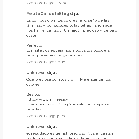
2/20/2014 9:08 p. m.
PetiteCandelaBlog
dijo...
La composición, los colores, el diseño de las
láminas, y por supuesto, las letras handmade
nos han encantado! Un rincón precioso y de bajo
coste.
Perfecto!
El martes os esperamos a todos los bloggers
para que votéis los ganadores!
2/20/2014 9:24 p. m.
Unknown
dijo...
Que preciosa composición!!! Me encantan los
colores!
Besitos
http://www.mimesis-
interiorismo.com/blog/deco-low-cost-para-
paredes
2/20/2014 9:51 p. m.
Unknown
dijo...
el resultado es genial, precioso. Nos encantan
las formas con lana y clavos, tenemos que