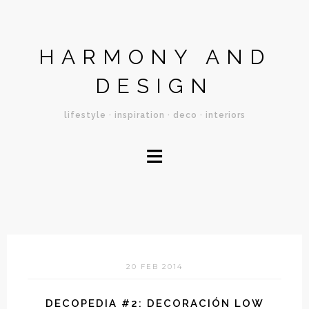
HARMONY AND
DESIGN
lifestyle · inspiration · deco · interiors
≡
20 FEB 2014
DECOPEDIA #2: DECORACIÓN LOW