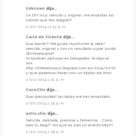
Unknown
dijo...
Un DIY muy sencillo y original, me encantan los
colores que has elegido!!
2/20/2014 12:51 p. m.
Carla de Vicente
dijo...
Que bonito!!! Me gusta muchísimo la idea!!
sencilla, original y con un resultado súper lucido
¡¡Enhorabuena!!
Yo también participo en Decopedia, te dejo el
link:
http://thedecosoul.blogspot.com.es/2014/02/di
y-que-podemos-hacer-con-un-tablon-de.html
2/20/2014 1:01 p. m.
CocoChic
dijo...
Que preciosidad! las letras me han encantado
2/20/2014 1:25 p. m.
antic.chic
dijo...
Sencilla, delicada, preciosa y femenina... Como
todo tu blog!!! Así que ha sido un acierto total!!!
2/20/2014 1:29 p. m.