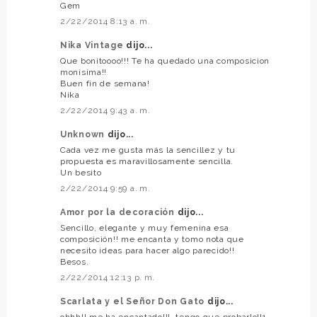
Gem
2/22/2014 8:13 a. m.
Nika Vintage
dijo...
Que bonitoooo!!! Te ha quedado una composicion
monisima!!
Buen fin de semana!
Nika
2/22/2014 9:43 a. m.
Unknown
dijo...
Cada vez me gusta más la sencillez y tu
propuesta es maravillosamente sencilla.
Un besito
2/22/2014 9:59 a. m.
Amor por la decoración
dijo...
Sencillo, elegante y muy femenina esa
composición!! me encanta y tomo nota que
necesito ideas para hacer algo parecido!!
Besos.
2/22/2014 12:13 p. m.
Scarlata y el Señor Don Gato
dijo...
ohhh!! me ha encantado!!!, tengo que probarlo!!1