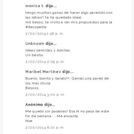
mónica t.
dijo...
tengo muchas ganas de hacer algo parecido con
las letras!! te ha quedado ideal.
mil besos, te invito a ver mis propuestas para la
#decopedia
2/20/2014 1:56 p. m.
Unknown
dijo...
Ideas sencillas y bonitas.
Un besito.
2/20/2014 2:09 p. m.
Maribel Martínez
dijo...
Bueno, bonito y barato!!!. Genial una pared de
los más chula.
Besoss.
2/20/2014 3:00 p. m.
Anónimo dijo...
Me quedo sin palabras! Esa N no pasa de este
fin de semana ... Me encanta.
Noe
2/20/2014 6:10 p. m.