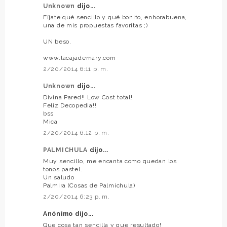
Unknown
dijo...
Fíjate qué sencillo y qué bonito, enhorabuena,
una de mis propuestas favoritas ;)
UN beso.
www.lacajademary.com
2/20/2014 6:11 p. m.
Unknown
dijo...
Divina Pared!! Low Cost total!
Feliz Decopedia!!
bss
Mica
2/20/2014 6:12 p. m.
PALMICHULA
dijo...
Muy sencillo, me encanta como quedan los
tonos pastel.
Un saludo
Palmira (Cosas de Palmichula)
2/20/2014 6:23 p. m.
Anónimo dijo...
Que cosa tan sencilla y que resultado!