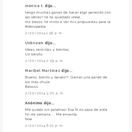
mónica t.
dijo...
tengo muchas ganas de hacer algo parecido con
las letras!! te ha quedado ideal.
mil besos, te invito a ver mis propuestas para la
#decopedia
2/20/2014 1:56 p. m.
Unknown
dijo...
Ideas sencillas y bonitas.
Un besito.
2/20/2014 2:09 p. m.
Maribel Martínez
dijo...
Bueno, bonito y barato!!!. Genial una pared de
los más chula.
Besoss.
2/20/2014 3:00 p. m.
Anónimo dijo...
Me quedo sin palabras! Esa N no pasa de este
fin de semana ... Me encanta.
Noe
2/20/2014 6:10 p. m.