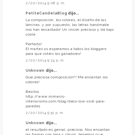
2/20/2014 9:08 p. m.
PetiteCandelaBlog
dijo...
La composición, los colores, el diseño de las
láminas, y por supuesto, las letras handmade
nos han encantado! Un rincón precioso y de bajo
coste.
Perfecto!
El martes os esperamos a todos los bloggers
para que votéis los ganadores!
2/20/2014 9:24 p. m.
Unknown
dijo...
Que preciosa composición!!! Me encantan los
colores!
Besitos
http://www.mimesis-
interiorismo.com/blog/deco-low-cost-para-
paredes
2/20/2014 9:51 p. m.
Unknown
dijo...
el resultado es genial, precioso. Nos encantan
las formas con lana y clavos, tenemos que