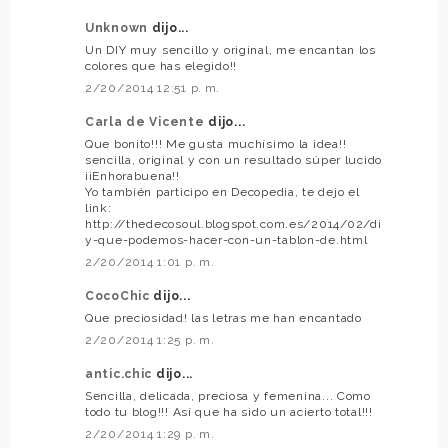
Unknown
dijo...
Un DIY muy sencillo y original, me encantan los
colores que has elegido!!
2/20/2014 12:51 p. m.
Carla de Vicente
dijo...
Que bonito!!! Me gusta muchísimo la idea!!
sencilla, original y con un resultado súper lucido
¡¡Enhorabuena!!
Yo también participo en Decopedia, te dejo el
link:
http://thedecosoul.blogspot.com.es/2014/02/di
y-que-podemos-hacer-con-un-tablon-de.html
2/20/2014 1:01 p. m.
CocoChic
dijo...
Que preciosidad! las letras me han encantado
2/20/2014 1:25 p. m.
antic.chic
dijo...
Sencilla, delicada, preciosa y femenina... Como
todo tu blog!!! Así que ha sido un acierto total!!!
2/20/2014 1:29 p. m.