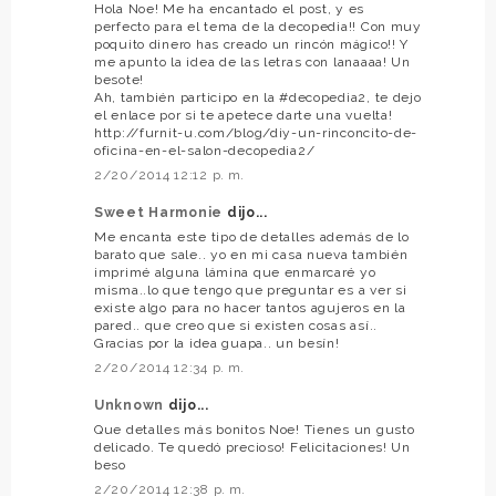
Hola Noe! Me ha encantado el post, y es
perfecto para el tema de la decopedia!! Con muy
poquito dinero has creado un rincón mágico!! Y
me apunto la idea de las letras con lanaaaa! Un
besote!
Ah, también participo en la #decopedia2, te dejo
el enlace por si te apetece darte una vuelta!
http://furnit-u.com/blog/diy-un-rinconcito-de-
oficina-en-el-salon-decopedia2/
2/20/2014 12:12 p. m.
Sweet Harmonie
dijo...
Me encanta este tipo de detalles además de lo
barato que sale.. yo en mi casa nueva también
imprimé alguna lámina que enmarcaré yo
misma..lo que tengo que preguntar es a ver si
existe algo para no hacer tantos agujeros en la
pared.. que creo que si existen cosas así..
Gracias por la idea guapa.. un besín!
2/20/2014 12:34 p. m.
Unknown
dijo...
Que detalles más bonitos Noe! Tienes un gusto
delicado. Te quedó precioso! Felicitaciones! Un
beso
2/20/2014 12:38 p. m.