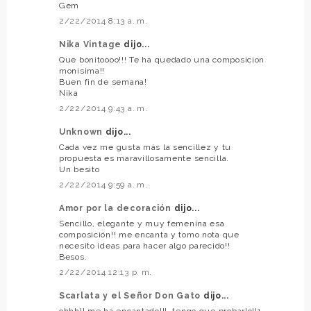
Gem
2/22/2014 8:13 a. m.
Nika Vintage
dijo...
Que bonitoooo!!! Te ha quedado una composicion
monisima!!
Buen fin de semana!
Nika
2/22/2014 9:43 a. m.
Unknown
dijo...
Cada vez me gusta más la sencillez y tu
propuesta es maravillosamente sencilla.
Un besito
2/22/2014 9:59 a. m.
Amor por la decoración
dijo...
Sencillo, elegante y muy femenina esa
composición!! me encanta y tomo nota que
necesito ideas para hacer algo parecido!!
Besos.
2/22/2014 12:13 p. m.
Scarlata y el Señor Don Gato
dijo...
ohhh!! me ha encantado!!!, tengo que probarlo!!1