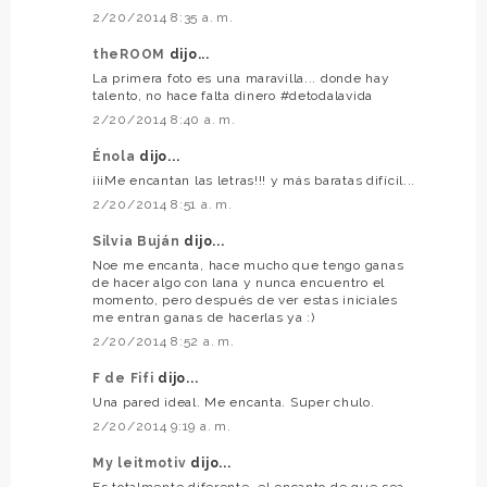
2/20/2014 8:35 a. m.
theROOM
dijo...
La primera foto es una maravilla... donde hay
talento, no hace falta dinero #detodalavida
2/20/2014 8:40 a. m.
Énola
dijo...
¡¡¡Me encantan las letras!!! y más baratas difícil...
2/20/2014 8:51 a. m.
Silvia Buján
dijo...
Noe me encanta, hace mucho que tengo ganas
de hacer algo con lana y nunca encuentro el
momento, pero después de ver estas iniciales
me entran ganas de hacerlas ya :)
2/20/2014 8:52 a. m.
F de Fifi
dijo...
Una pared ideal. Me encanta. Super chulo.
2/20/2014 9:19 a. m.
My leitmotiv
dijo...
Es totalmente diferente, el encanto de que sea