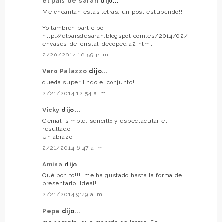
el país de sarah
dijo...
Me encantan estas letras, un post estupendo!!!
Yo también participo
http://elpaisdesarah.blogspot.com.es/2014/02/
envases-de-cristal-decopedia2.html
2/20/2014 10:59 p. m.
Vero Palazzo
dijo...
queda super lindo el conjunto!
2/21/2014 12:54 a. m.
Vicky
dijo...
Genial, simple, sencillo y espectacular el
resultado!!
Un abrazo
2/21/2014 6:47 a. m.
Amina
dijo...
Qué bonito!!!! me ha gustado hasta la forma de
presentarlo. Ideal!
2/21/2014 9:49 a. m.
Pepa
dijo...
me encanta, que monada de letras. Se