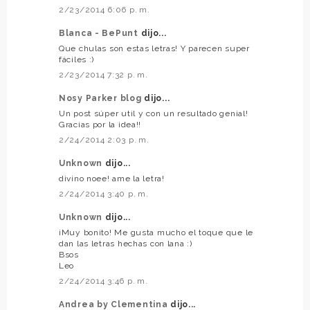
2/23/2014 6:06 p. m.
Blanca - BePunt
dijo...
Que chulas son estas letras! Y parecen super
fáciles :)
2/23/2014 7:32 p. m.
Nosy Parker blog
dijo...
Un post súper util y con un resultado genial!
Gracias por la idea!!
2/24/2014 2:03 p. m.
Unknown
dijo...
divino noee! ame la letra!
2/24/2014 3:40 p. m.
Unknown
dijo...
¡Muy bonito! Me gusta mucho el toque que le
dan las letras hechas con lana :)
Bsos
Leo
2/24/2014 3:46 p. m.
Andrea by Clementina
dijo...