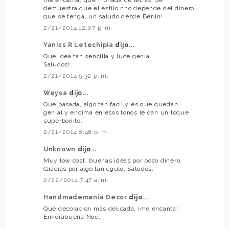
demuestra que el estilo nno depende del dinero
que se tenga, un saludo desde Berlín!
2/21/2014 12:07 p. m.
Yaniss R Letechipia
dijo...
Que idea tan sencilla y luce genial.
Saludos!
2/21/2014 5:32 p. m.
Weysa
dijo...
Que pasada, algo tan facil y es que quedan
genial y encima en esos tonos le dan un toque
superbonito.
2/21/2014 8:48 p. m.
Unknown
dijo...
Muy low cost: buenas ideas por poco dinero.
Gracias por algo tan cgulo. Saludos.
2/22/2014 7:47 a. m.
Handmademania Decor
dijo...
Qué decoración más delicada, ¡me encanta!.
Enhorabuena Noe.