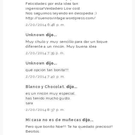
Felicidades por esta idea tan
ingeniosa!Verdadero Low cost
Nos seguimos leyendo en decopedia ;)
http://suenosvintage.wordpress.com/
2/20/2014 6:48 p. m.
Unknown
dijo...
Muy chulo y muy sencillo para dar un toque
diferente a un rincón. Muy buena idea
2/20/2014 7:39 p. m.
Unknown
dijo...
qué opción tan bonita!!!
2/20/2014 7:40 p. m.
Blanco y Chocolat.
dijo...
es un rincón muy especial.
has tenido mucho gusto.
sara
2/20/2014 8:37 p. m.
Mi casa no es de muñecas
dijo...
Pero que bonito Noe!!! Te ha quedado precioso!!
Besitos.