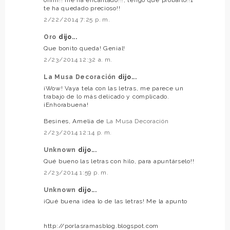
te ha quedado precioso!!
2/22/2014 7:25 p. m.
Oro
dijo...
Que bonito queda! Genial!
2/23/2014 12:32 a. m.
La Musa Decoración
dijo...
¡Wow! Vaya tela con las letras, me parece un
trabajo de lo más delicado y complicado.
¡Enhorabuena!
Besines, Amelia de
La Musa Decoración
2/23/2014 12:14 p. m.
Unknown
dijo...
Qué bueno las letras con hilo, para apuntárselo!!
2/23/2014 1:59 p. m.
Unknown
dijo...
¡Qué buena idea lo de las letras! Me la apunto
http://porlasramasblog.blogspot.com