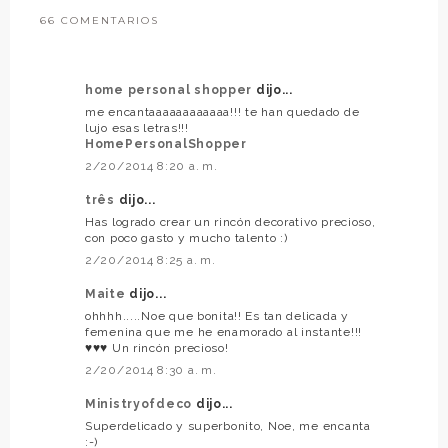
66 COMENTARIOS
home personal shopper
dijo...
me encantaaaaaaaaaaaa!!! te han quedado de
lujo esas letras!!!
HomePersonalShopper
2/20/2014 8:20 a. m.
três
dijo...
Has logrado crear un rincón decorativo precioso,
con poco gasto y mucho talento :)
2/20/2014 8:25 a. m.
Maite
dijo...
ohhhh.....Noe que bonita!! Es tan delicada y
femenina que me he enamorado al instante!!!
♥♥♥ Un rincón precioso!
2/20/2014 8:30 a. m.
Ministryofdeco
dijo...
Superdelicado y superbonito, Noe, me encanta
:-)