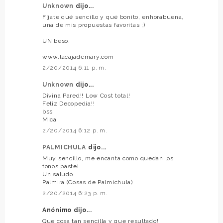
Unknown
dijo...
Fíjate qué sencillo y qué bonito, enhorabuena,
una de mis propuestas favoritas ;)
UN beso.
www.lacajademary.com
2/20/2014 6:11 p. m.
Unknown
dijo...
Divina Pared!! Low Cost total!
Feliz Decopedia!!
bss
Mica
2/20/2014 6:12 p. m.
PALMICHULA
dijo...
Muy sencillo, me encanta como quedan los
tonos pastel.
Un saludo
Palmira (Cosas de Palmichula)
2/20/2014 6:23 p. m.
Anónimo dijo...
Que cosa tan sencilla y que resultado!