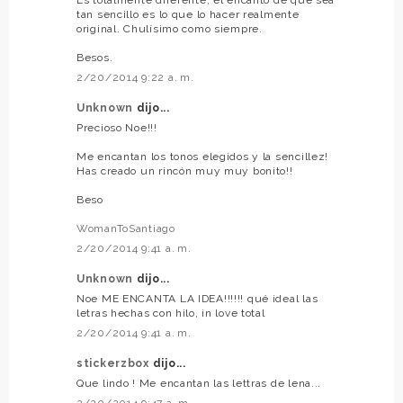
tan sencillo es lo que lo hacer realmente
original. Chulísimo como siempre.
Besos.
2/20/2014 9:22 a. m.
Unknown
dijo...
Precioso Noe!!!
Me encantan los tonos elegidos y la sencillez!
Has creado un rincón muy muy bonito!!
Beso
WomanToSantiago
2/20/2014 9:41 a. m.
Unknown
dijo...
Noe ME ENCANTA LA IDEA!!!!!! qué ideal las
letras hechas con hilo, in love total
2/20/2014 9:41 a. m.
stickerzbox
dijo...
Que lindo ! Me encantan las lettras de lena...
2/20/2014 9:47 a. m.