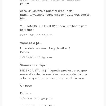
probar.
echa un vistazo a nuestra propuesta
http://www.deleitedesign.com/2014/02/sorteo.
html
Y ESTAMOS DE SORTEO! queda una horita para
participar!
2/20/2014 10:02 p. m.
Vanesa
dijo...
Unos detalles sencillos y bonitos :)
Besos!
2/20/2014 10:25 p. m.
Wannaone
dijo...
ME ENCANTA!!!!! jijiji queda precioso creo que
me acabas de dar una idea para el salón! ahora
solo me queda convencer al señor de la casa.
Un beso
Esther.-
2/20/2014 10:50 p. m.