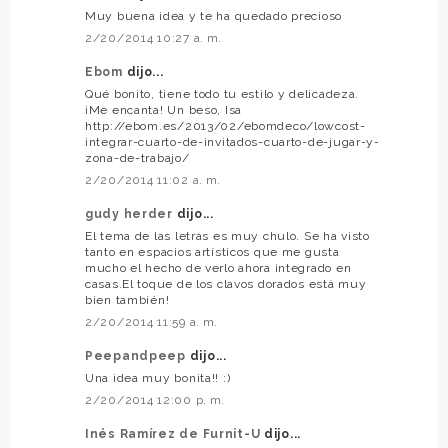
Muy buena idea y te ha quedado precioso
2/20/2014 10:27 a. m.
Ebom
dijo...
Qué bonito, tiene todo tu estilo y delicadeza.
¡Me encanta! Un beso, Isa
http://ebom.es/2013/02/ebomdeco/lowcost-
integrar-cuarto-de-invitados-cuarto-de-jugar-y-
zona-de-trabajo/
2/20/2014 11:02 a. m.
gudy herder
dijo...
El tema de las letras es muy chulo. Se ha visto
tanto en espacios artísticos que me gusta
mucho el hecho de verlo ahora integrado en
casas.El toque de los clavos dorados está muy
bien también!
2/20/2014 11:59 a. m.
Peepandpeep
dijo...
Una idea muy bonita!! :)
2/20/2014 12:00 p. m.
Inés Ramírez de Furnit-U
dijo...