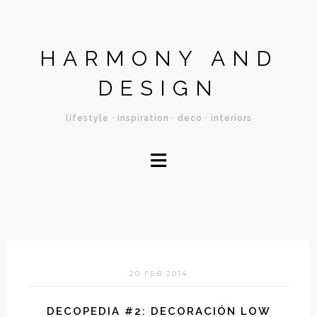
HARMONY AND
DESIGN
lifestyle · inspiration · deco · interiors
≡
20 FEB 2014
DECOPEDIA #2: DECORACIÓN LOW