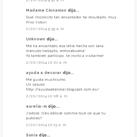
Madame Cinnamon
dijo...
Qué rinconcito tan encantador ha resultado, muy
muy cuqui.
2/20/2014 9:55 a. m.
Unknown
dijo...
Me ha encantado esa letra hecha ocn lana,
menudo trabajito, enhorabuena!
Yo también participo, te invito a visitarme!
2/20/2014 10:01 a. m.
ayuda a decorar
dijo...
Me gusta muchisimo.
Un saludo
http://ayudaadecorar.blogspot.com.es/
2/20/2014 10:08 a. m.
aurelia-m
dijo...
J'adore, très délicat comme tout ce que tu
publies!!
2/20/2014 10:15 a. m.
Sonia
dijo...