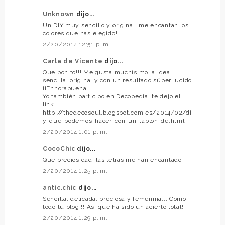
Unknown
dijo...
Un DIY muy sencillo y original, me encantan los
colores que has elegido!!
2/20/2014 12:51 p. m.
Carla de Vicente
dijo...
Que bonito!!! Me gusta muchísimo la idea!!
sencilla, original y con un resultado súper lucido
¡¡Enhorabuena!!
Yo también participo en Decopedia, te dejo el
link:
http://thedecosoul.blogspot.com.es/2014/02/di
y-que-podemos-hacer-con-un-tablon-de.html
2/20/2014 1:01 p. m.
CocoChic
dijo...
Que preciosidad! las letras me han encantado
2/20/2014 1:25 p. m.
antic.chic
dijo...
Sencilla, delicada, preciosa y femenina... Como
todo tu blog!!! Así que ha sido un acierto total!!!
2/20/2014 1:29 p. m.