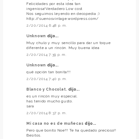
Felicidades por esta idea tan
ingeniosa!Verdadero Low cost
Nos seguimos leyendo en decopedia ;)
http://suenosvintage.wordpress.com/
2/20/2014 6:48 p. m.
Unknown
dijo...
Muy chulo y muy sencillo para dar un toque
diferente a un rincón. Muy buena idea
2/20/2014 7:39 p. m.
Unknown
dijo...
qué opción tan bonita!!!
2/20/2014 7:40 p. m.
Blanco y Chocolat.
dijo...
es un rincón muy especial.
has tenido mucho gusto.
sara
2/20/2014 8:37 p. m.
Mi casa no es de muñecas
dijo...
Pero que bonito Noe!!! Te ha quedado precioso!!
Besitos.