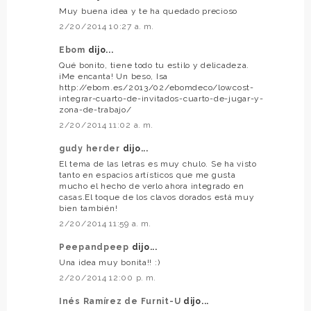
Muy buena idea y te ha quedado precioso
2/20/2014 10:27 a. m.
Ebom
dijo...
Qué bonito, tiene todo tu estilo y delicadeza.
¡Me encanta! Un beso, Isa
http://ebom.es/2013/02/ebomdeco/lowcost-
integrar-cuarto-de-invitados-cuarto-de-jugar-y-
zona-de-trabajo/
2/20/2014 11:02 a. m.
gudy herder
dijo...
El tema de las letras es muy chulo. Se ha visto
tanto en espacios artísticos que me gusta
mucho el hecho de verlo ahora integrado en
casas.El toque de los clavos dorados está muy
bien también!
2/20/2014 11:59 a. m.
Peepandpeep
dijo...
Una idea muy bonita!! :)
2/20/2014 12:00 p. m.
Inés Ramírez de Furnit-U
dijo...