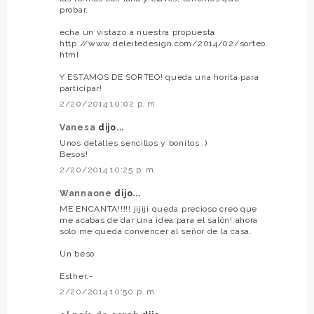
probar.
echa un vistazo a nuestra propuesta
http://www.deleitedesign.com/2014/02/sorteo.
html
Y ESTAMOS DE SORTEO! queda una horita para
participar!
2/20/2014 10:02 p. m.
Vanesa
dijo...
Unos detalles sencillos y bonitos :)
Besos!
2/20/2014 10:25 p. m.
Wannaone
dijo...
ME ENCANTA!!!!! jijiji queda precioso creo que
me acabas de dar una idea para el salón! ahora
solo me queda convencer al señor de la casa.
Un beso
Esther.-
2/20/2014 10:50 p. m.