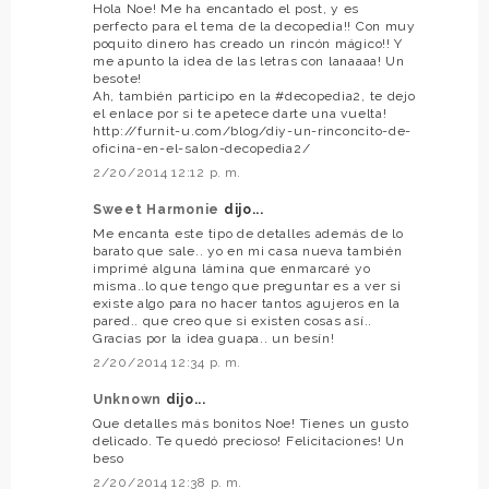
Hola Noe! Me ha encantado el post, y es
perfecto para el tema de la decopedia!! Con muy
poquito dinero has creado un rincón mágico!! Y
me apunto la idea de las letras con lanaaaa! Un
besote!
Ah, también participo en la #decopedia2, te dejo
el enlace por si te apetece darte una vuelta!
http://furnit-u.com/blog/diy-un-rinconcito-de-
oficina-en-el-salon-decopedia2/
2/20/2014 12:12 p. m.
Sweet Harmonie
dijo...
Me encanta este tipo de detalles además de lo
barato que sale.. yo en mi casa nueva también
imprimé alguna lámina que enmarcaré yo
misma..lo que tengo que preguntar es a ver si
existe algo para no hacer tantos agujeros en la
pared.. que creo que si existen cosas así..
Gracias por la idea guapa.. un besín!
2/20/2014 12:34 p. m.
Unknown
dijo...
Que detalles más bonitos Noe! Tienes un gusto
delicado. Te quedó precioso! Felicitaciones! Un
beso
2/20/2014 12:38 p. m.