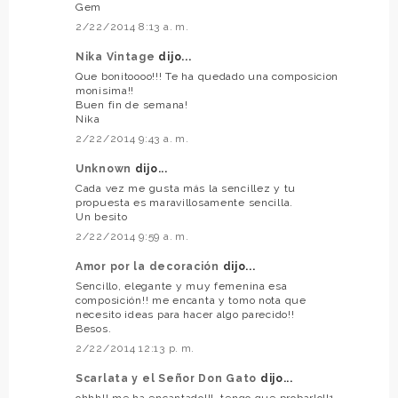
Gem
2/22/2014 8:13 a. m.
Nika Vintage
dijo...
Que bonitoooo!!! Te ha quedado una composicion
monisima!!
Buen fin de semana!
Nika
2/22/2014 9:43 a. m.
Unknown
dijo...
Cada vez me gusta más la sencillez y tu
propuesta es maravillosamente sencilla.
Un besito
2/22/2014 9:59 a. m.
Amor por la decoración
dijo...
Sencillo, elegante y muy femenina esa
composición!! me encanta y tomo nota que
necesito ideas para hacer algo parecido!!
Besos.
2/22/2014 12:13 p. m.
Scarlata y el Señor Don Gato
dijo...
ohhh!! me ha encantado!!!, tengo que probarlo!!1