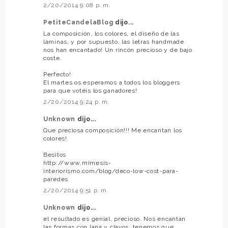
2/20/2014 9:08 p. m.
PetiteCandelaBlog
dijo...
La composición, los colores, el diseño de las
láminas, y por supuesto, las letras handmade
nos han encantado! Un rincón precioso y de bajo
coste.
Perfecto!
El martes os esperamos a todos los bloggers
para que votéis los ganadores!
2/20/2014 9:24 p. m.
Unknown
dijo...
Que preciosa composición!!! Me encantan los
colores!
Besitos
http://www.mimesis-
interiorismo.com/blog/deco-low-cost-para-
paredes
2/20/2014 9:51 p. m.
Unknown
dijo...
el resultado es genial, precioso. Nos encantan
las formas con lana y clavos, tenemos que