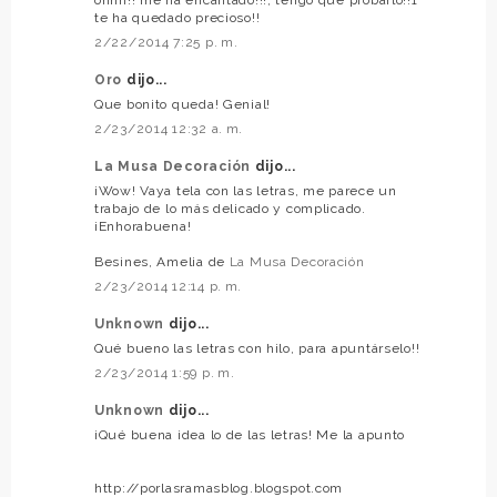
te ha quedado precioso!!
2/22/2014 7:25 p. m.
Oro
dijo...
Que bonito queda! Genial!
2/23/2014 12:32 a. m.
La Musa Decoración
dijo...
¡Wow! Vaya tela con las letras, me parece un
trabajo de lo más delicado y complicado.
¡Enhorabuena!
Besines, Amelia de
La Musa Decoración
2/23/2014 12:14 p. m.
Unknown
dijo...
Qué bueno las letras con hilo, para apuntárselo!!
2/23/2014 1:59 p. m.
Unknown
dijo...
¡Qué buena idea lo de las letras! Me la apunto
http://porlasramasblog.blogspot.com