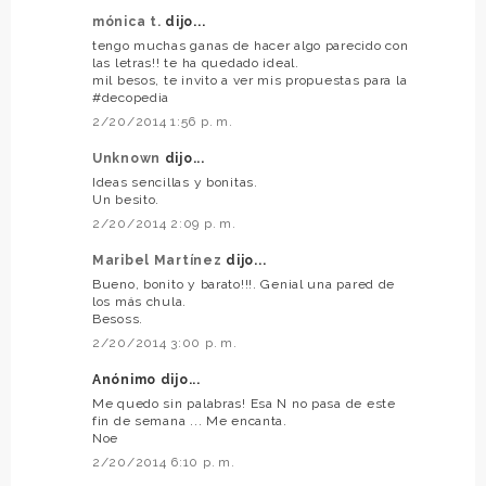
mónica t.
dijo...
tengo muchas ganas de hacer algo parecido con
las letras!! te ha quedado ideal.
mil besos, te invito a ver mis propuestas para la
#decopedia
2/20/2014 1:56 p. m.
Unknown
dijo...
Ideas sencillas y bonitas.
Un besito.
2/20/2014 2:09 p. m.
Maribel Martínez
dijo...
Bueno, bonito y barato!!!. Genial una pared de
los más chula.
Besoss.
2/20/2014 3:00 p. m.
Anónimo dijo...
Me quedo sin palabras! Esa N no pasa de este
fin de semana ... Me encanta.
Noe
2/20/2014 6:10 p. m.