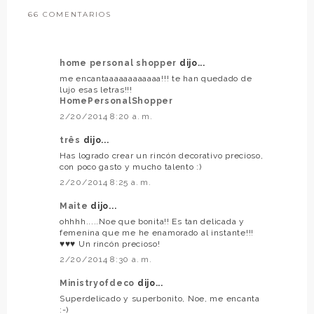
66 COMENTARIOS
home personal shopper
dijo...
me encantaaaaaaaaaaaa!!! te han quedado de
lujo esas letras!!!
HomePersonalShopper
2/20/2014 8:20 a. m.
três
dijo...
Has logrado crear un rincón decorativo precioso,
con poco gasto y mucho talento :)
2/20/2014 8:25 a. m.
Maite
dijo...
ohhhh.....Noe que bonita!! Es tan delicada y
femenina que me he enamorado al instante!!!
♥♥♥ Un rincón precioso!
2/20/2014 8:30 a. m.
Ministryofdeco
dijo...
Superdelicado y superbonito, Noe, me encanta
:-)