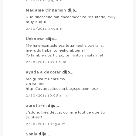
Madame Cinnamon
dijo...
Qué rinconcito tan encantador ha resultado, muy
muy cuqui.
2/20/2014 9:55 a. m.
Unknown
dijo...
Me ha encantado esa letra hecha ocn lana,
menudo trabajito, enhorabuena!
Yo también participo, te invito a visitarme!
2/20/2014 10:01 a. m.
ayuda a decorar
dijo...
Me gusta muchisimo.
Un saludo
http://ayudaadecorar.blogspot.com.es/
2/20/2014 10:08 a. m.
aurelia-m
dijo...
J'adore, très délicat comme tout ce que tu
publies!!
2/20/2014 10:15 a. m.
Sonia
dijo...