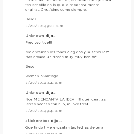
tan sencillo es lo que lo hacer realmente
original. Chulísimo como siempre.
Besos.
2/20/2014 9:22 a. m.
Unknown
dijo...
Precioso Noe!!!
Me encantan los tonos elegidos y la sencillez!
Has creado un rincón muy muy bonito!!
Beso
WomanToSantiago
2/20/2014 9:41 a. m.
Unknown
dijo...
Noe ME ENCANTA LA IDEA!!!!!! qué ideal las
letras hechas con hilo, in love total
2/20/2014 9:41 a. m.
stickerzbox
dijo...
Que lindo ! Me encantan las lettras de lena...
2/20/2014 9:47 a. m.