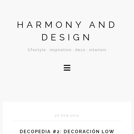
HARMONY AND
DESIGN
lifestyle · inspiration · deco · interiors
≡
20 FEB 2014
DECOPEDIA #2: DECORACIÓN LOW