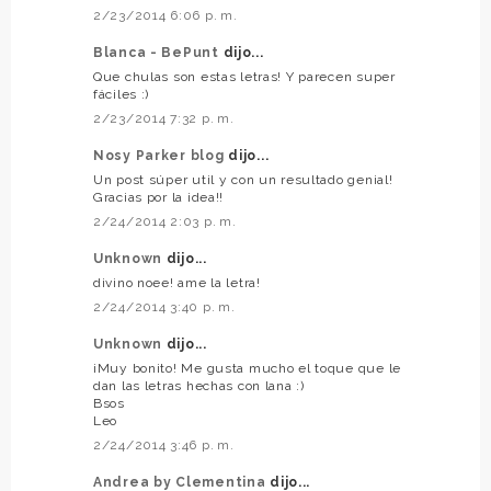
2/23/2014 6:06 p. m.
Blanca - BePunt
dijo...
Que chulas son estas letras! Y parecen super
fáciles :)
2/23/2014 7:32 p. m.
Nosy Parker blog
dijo...
Un post súper util y con un resultado genial!
Gracias por la idea!!
2/24/2014 2:03 p. m.
Unknown
dijo...
divino noee! ame la letra!
2/24/2014 3:40 p. m.
Unknown
dijo...
¡Muy bonito! Me gusta mucho el toque que le
dan las letras hechas con lana :)
Bsos
Leo
2/24/2014 3:46 p. m.
Andrea by Clementina
dijo...