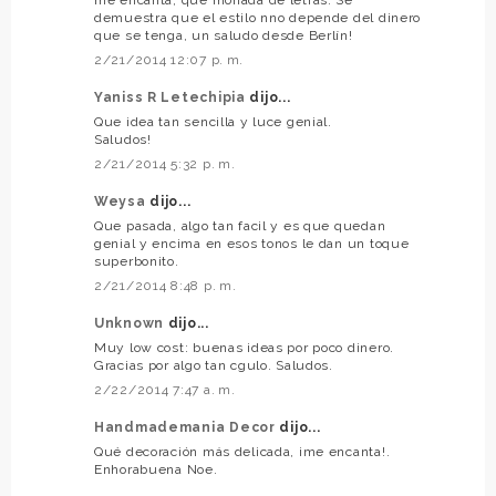
demuestra que el estilo nno depende del dinero
que se tenga, un saludo desde Berlín!
2/21/2014 12:07 p. m.
Yaniss R Letechipia
dijo...
Que idea tan sencilla y luce genial.
Saludos!
2/21/2014 5:32 p. m.
Weysa
dijo...
Que pasada, algo tan facil y es que quedan
genial y encima en esos tonos le dan un toque
superbonito.
2/21/2014 8:48 p. m.
Unknown
dijo...
Muy low cost: buenas ideas por poco dinero.
Gracias por algo tan cgulo. Saludos.
2/22/2014 7:47 a. m.
Handmademania Decor
dijo...
Qué decoración más delicada, ¡me encanta!.
Enhorabuena Noe.