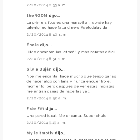
2/20/2014 8:35 a. m.
theROOM
dijo...
La primera foto es una maravilla... donde hay
talento, no hace falta dinero #detodalavida
2/20/2014 8:40 a. m.
Énola
dijo...
¡¡¡Me encantan las letras!!! y más baratas difícil...
2/20/2014 8:51 a. m.
Silvia Buján
dijo...
Noe me encanta, hace mucho que tengo ganas
de hacer algo con lana y nunca encuentro el
momento, pero después de ver estas iniciales
me entran ganas de hacerlas ya :)
2/20/2014 8:52 a. m.
F de Fifi
dijo...
Una pared ideal. Me encanta. Super chulo.
2/20/2014 9:19 a. m.
My leitmotiv
dijo...
Es totalmente diferente, el encanto de que sea