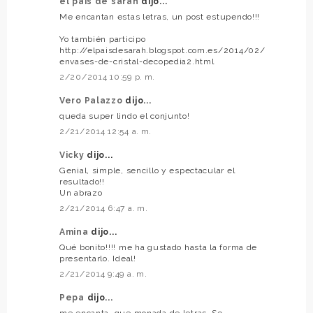
el país de sarah
dijo...
Me encantan estas letras, un post estupendo!!!
Yo también participo
http://elpaisdesarah.blogspot.com.es/2014/02/
envases-de-cristal-decopedia2.html
2/20/2014 10:59 p. m.
Vero Palazzo
dijo...
queda super lindo el conjunto!
2/21/2014 12:54 a. m.
Vicky
dijo...
Genial, simple, sencillo y espectacular el
resultado!!
Un abrazo
2/21/2014 6:47 a. m.
Amina
dijo...
Qué bonito!!!! me ha gustado hasta la forma de
presentarlo. Ideal!
2/21/2014 9:49 a. m.
Pepa
dijo...
me encanta, que monada de letras. Se