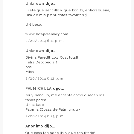
Unknown
dijo...
Fíjate qué sencillo y qué bonito, enhorabuena,
una de mis propuestas favoritas ;)
UN beso.
www.lacajademary.com
2/20/2014 6:11 p. m.
Unknown
dijo...
Divina Pared!! Low Cost total!
Feliz Decopedia!!
bss
Mica
2/20/2014 6:12 p. m.
PALMICHULA
dijo...
Muy sencillo, me encanta como quedan los
tonos pastel.
Un saludo
Palmira (Cosas de Palmichula)
2/20/2014 6:23 p. m.
Anónimo dijo...
Que cosa tan sencilla y que resultado!