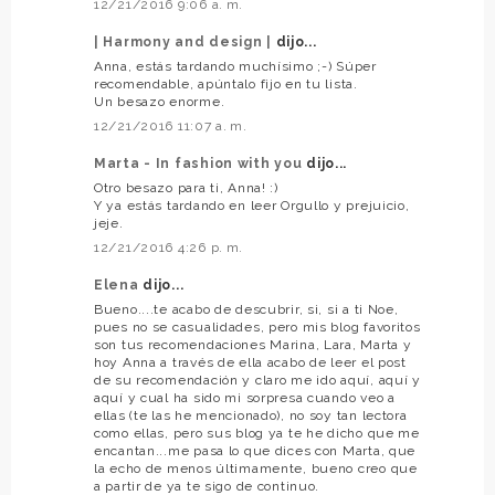
12/21/2016 9:06 a. m.
| Harmony and design |
dijo...
Anna, estás tardando muchísimo ;-) Súper
recomendable, apúntalo fijo en tu lista.
Un besazo enorme.
12/21/2016 11:07 a. m.
Marta - In fashion with you
dijo...
Otro besazo para ti, Anna! :)
Y ya estás tardando en leer Orgullo y prejuicio,
jeje.
12/21/2016 4:26 p. m.
Elena
dijo...
Bueno....te acabo de descubrir, si, si a ti Noe,
pues no se casualidades, pero mis blog favoritos
son tus recomendaciones Marina, Lara, Marta y
hoy Anna a través de ella acabo de leer el post
de su recomendación y claro me ido aquí, aquí y
aquí y cual ha sido mi sorpresa cuando veo a
ellas (te las he mencionado), no soy tan lectora
como ellas, pero sus blog ya te he dicho que me
encantan...me pasa lo que dices con Marta, que
la echo de menos últimamente, bueno creo que
a partir de ya te sigo de continuo.