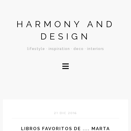
HARMONY AND
DESIGN
lifestyle · inspiration · deco · interiors
≡
21 DIC 2016
LIBROS FAVORITOS DE .... MARTA