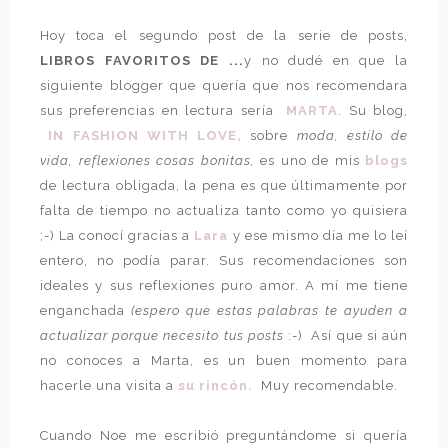
Hoy toca el segundo post de la serie de posts,
LIBROS FAVORITOS DE ...
y no dudé en que la
siguiente blogger que quería que nos recomendara
sus preferencias en lectura sería
MARTA
. Su blog,
IN FASHION WITH LOVE,
sobre
moda, estilo de
vida, reflexiones cosas bonitas,
es uno de mis
blogs
de lectura obligada, la pena es que últimamente por
falta de tiempo no actualiza tanto como yo quisiera
;-) La conocí gracias a
Lara
y ese mismo día me lo leí
entero, no podía parar. Sus recomendaciones son
ideales y sus reflexiones puro amor. A mí me tiene
enganchada
(espero que estas palabras te ayuden a
actualizar porque necesito tus posts
:-) Así que si aún
no conoces a Marta, es un buen momento para
hacerle una visita a
su rincón.
Muy recomendable.
Cuando Noe me escribió preguntándome si quería