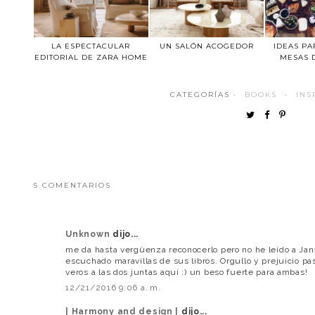
LA ESPECTACULAR
UN SALÓN ACOGEDOR
IDEAS PA
EDITORIAL DE ZARA HOME
MESAS 
CATEGORÍAS ·
BOOKS
·
INS
5 COMENTARIOS
Unknown
dijo...
me da hasta vergüenza reconocerlo pero no he leído a J
escuchado maravillas de sus libros. Orgullo y prejuicio pa
veros a las dos juntas aquí :) un beso fuerte para ambas!
12/21/2016 9:06 a. m.
| Harmony and design |
dijo...