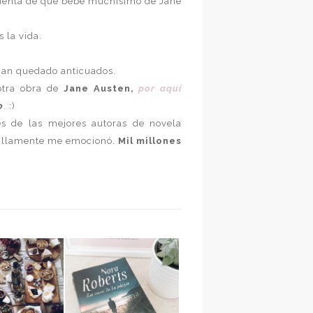
cuenta de que bebe muchísimo de Jane
s la vida.
 han quedado anticuados.
otra obra de
Jane Austen,
por aquí
o
. :)
s de las mejores autoras de novela
ncillamente me emocionó.
Mil millones