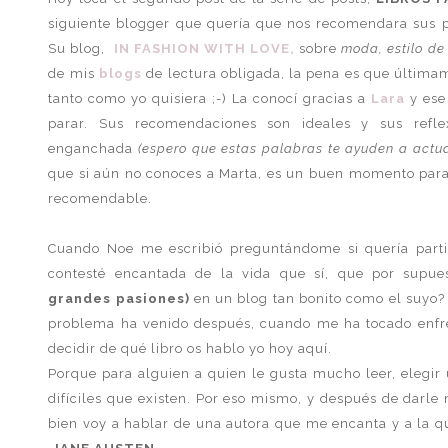
siguiente blogger que quería que nos recomendara sus p
Su blog,
IN FASHION WITH LOVE,
sobre
moda, estilo de
de mis
blogs
de lectura obligada, la pena es que última
tanto como yo quisiera ;-) La conocí gracias a
Lara
y ese
parar. Sus recomendaciones son ideales y sus refl
enganchada
(espero que estas palabras te ayuden a actua
que si aún no conoces a Marta, es un buen momento para
recomendable.
Cuando Noe me escribió preguntándome si quería partic
contesté encantada de la vida que sí, que por supue
grandes pasiones)
en un blog tan bonito como el suyo? 
problema ha venido después, cuando me ha tocado enfre
decidir de qué libro os hablo yo hoy aquí.
Porque para alguien a quien le gusta mucho leer, elegir 
difíciles que existen. Por eso mismo, y después de darl
bien voy a hablar de una autora que me encanta y a la