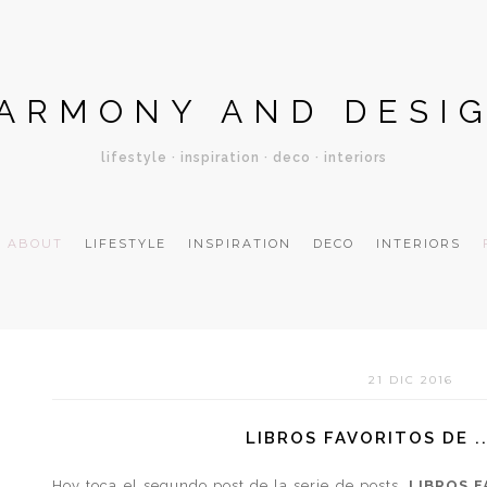
ARMONY AND DESI
lifestyle · inspiration · deco · interiors
ABOUT
LIFESTYLE
INSPIRATION
DECO
INTERIORS
21 DIC 2016
LIBROS FAVORITOS DE .
Hoy toca el segundo post de la serie de posts,
LIBROS F