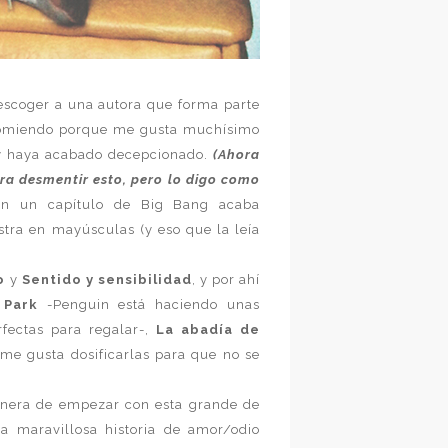
escoger a una autora que forma parte
recomiendo porque me gusta muchísimo
 y haya acabado decepcionado.
(Ahora
ra desmentir esto, pero lo digo como
en un capítulo de Big Bang acaba
tra en mayúsculas (y eso que la leía
o
y
Sentido y sensibilidad
, y por ahí
 Park
-Penguin está haciendo unas
rfectas para regalar-,
La abadía de
 me gusta dosificarlas para que no se
manera de empezar con esta grande de
sa maravillosa historia de amor/odio