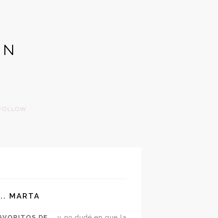
GN
FOLLOW
... MARTA
AVORITOS DE ...
y no dudé en que la