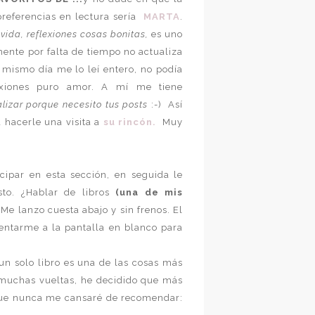
referencias en lectura sería
MARTA
.
 vida, reflexiones cosas bonitas,
es uno
mente por falta de tiempo no actualiza
 mismo día me lo leí entero, no podía
exiones puro amor. A mí me tiene
lizar porque necesito tus posts
:-) Así
 hacerle una visita a
su rincón.
Muy
ipar en esta sección, en seguida le
sto. ¿Hablar de libros
(una de mis
Me lanzo cuesta abajo y sin frenos. El
ntarme a la pantalla en blanco para
un solo libro es una de las cosas más
e muchas vueltas, he decidido que más
 que nunca me cansaré de recomendar: