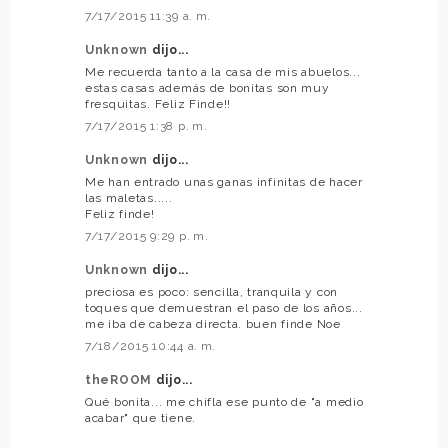
7/17/2015 11:39 a. m.
Unknown
dijo...
Me recuerda tanto a la casa de mis abuelos...
estas casas además de bonitas son muy
fresquitas. Feliz Finde!!
7/17/2015 1:38 p. m.
Unknown
dijo...
Me han entrado unas ganas infinitas de hacer
las maletas.....
Feliz finde!
7/17/2015 9:29 p. m.
Unknown
dijo...
preciosa es poco: sencilla, tranquila y con
toques que demuestran el paso de los años...
me iba de cabeza directa. buen finde Noe
7/18/2015 10:44 a. m.
theROOM
dijo...
Qué bonita... me chifla ese punto de "a medio
acabar" que tiene.