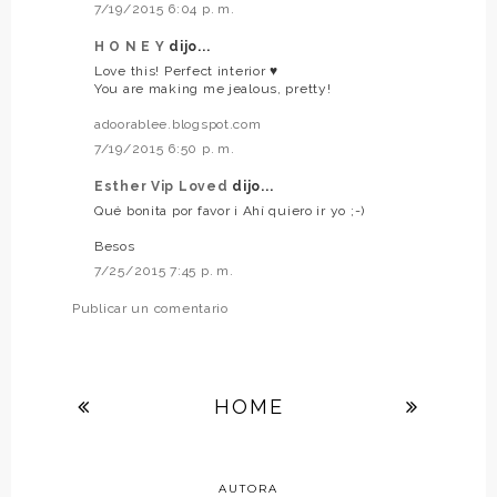
7/19/2015 6:04 p. m.
H O N E Y
dijo...
Love this! Perfect interior ♥
You are making me jealous, pretty!
adoorablee.blogspot.com
7/19/2015 6:50 p. m.
Esther Vip Loved
dijo...
Qué bonita por favor ¡ Ahí quiero ir yo ;-)
Besos
7/25/2015 7:45 p. m.
Publicar un comentario
HOME
AUTORA