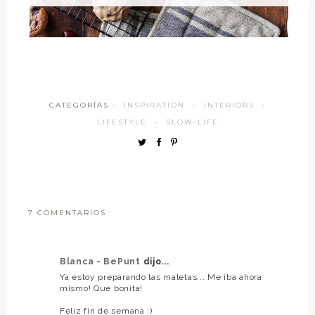
CATEGORÍAS ·
INSPIRATION
·
INTERIORS
·
LIFESTYLE
·
SLOW-LIFE
7 COMENTARIOS
Blanca - BePunt
dijo...
Ya estoy preparando las maletas... Me iba ahora
mismo! Que bonita!
Feliz fin de semana :)