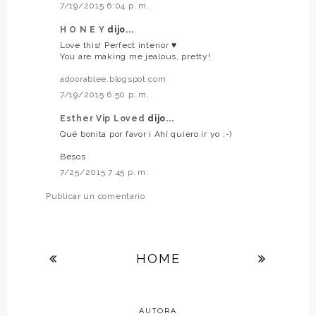
7/19/2015 6:04 p. m.
H O N E Y
dijo...
Love this! Perfect interior ♥
You are making me jealous, pretty!
adoorablee.blogspot.com
7/19/2015 6:50 p. m.
Esther Vip Loved
dijo...
Qué bonita por favor ¡ Ahí quiero ir yo ;-)
Besos
7/25/2015 7:45 p. m.
Publicar un comentario
HOME
AUTORA