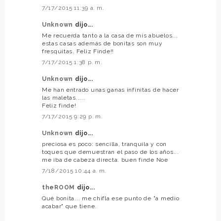
7/17/2015 11:39 a. m.
Unknown
dijo...
Me recuerda tanto a la casa de mis abuelos...
estas casas además de bonitas son muy
fresquitas. Feliz Finde!!
7/17/2015 1:38 p. m.
Unknown
dijo...
Me han entrado unas ganas infinitas de hacer
las maletas.....
Feliz finde!
7/17/2015 9:29 p. m.
Unknown
dijo...
preciosa es poco: sencilla, tranquila y con
toques que demuestran el paso de los años...
me iba de cabeza directa. buen finde Noe
7/18/2015 10:44 a. m.
theROOM
dijo...
Qué bonita... me chifla ese punto de "a medio
acabar" que tiene.