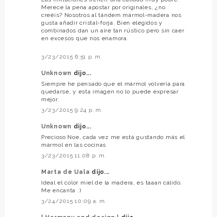
Merece la pena apostar por originales, ¿no
creéis? Nosotros al tándem mármol-madera nos
gusta añadir cristal-forja. Bien elegidos y
combinados dan un aire tan rústico pero sin caer
en excesos que nos enamora.
3/23/2015 6:51 p. m.
Unknown
dijo...
Siempre he pensado que el mármol volvería para
quedarse, y esta imagen no lo puede expresar
mejor.
3/23/2015 9:24 p. m.
Unknown
dijo...
Precioso Noe, cada vez me está gustando más el
mármol en las cocinas
3/23/2015 11:08 p. m.
Marta de Uala
dijo...
Ideal el color miel de la madera, es taaan cálido.
Me encanta :)
3/24/2015 10:09 a. m.