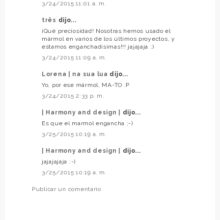
3/24/2015 11:01 a. m.
três
dijo...
¡Qué preciosidad! Nosotras hemos usado el
mármol en varios de los últimos proyectos, y
estamos enganchadísimas!!! jajajaja ;)
3/24/2015 11:09 a. m.
Lorena | na sua lua
dijo...
Yo, por ese mármol, MA-TO :P
3/24/2015 2:33 p. m.
| Harmony and design |
dijo...
Es que el marmol engancha ;-)
3/25/2015 10:19 a. m.
| Harmony and design |
dijo...
jajajajaja :-)
3/25/2015 10:19 a. m.
Publicar un comentario