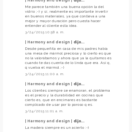
| Harmony and design |
dijo...
Me parece también una buena opción la del
vidrio ;-) y sí, realmente es importante invertir
en buenos materiales, ya que conlleva a una
mejor y mayor duración pero cuesta hacer
entender al cliente esta idea.
3/24/2015 10:58 a. m.
| Harmony and design |
dijo...
Desde pequeñita en casa de mis padres había
una mesa de mármol preciosa y lo cierto es que
no la valorábamos y ahora que ya la quitamos es
cuando te das cuenta de lo linda que era. Así q,
q vuelva el mármol ;-)
3/24/2015 11:00 a. m.
| Harmony and design |
dijo...
Los clientes siempre se enamoran, el problema
es el precio y la durabilidad en cocinas que
cierto es, que en encimares es bastante
complicado de usar por lo poroso q es.
3/24/2015 11:01 a. m.
| Harmony and design |
dijo...
La madera siempre es un acierto :-)