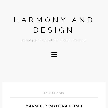
HARMONY AND
DESIGN
lifestyle · inspiration · deco · interiors
≡
23 MAR 2015
MARMOL Y MADERA COMO