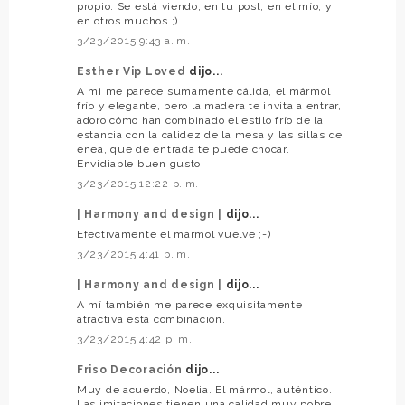
propio. Se está viendo, en tu post, en el mío, y
en otros muchos ;)
3/23/2015 9:43 a. m.
Esther Vip Loved
dijo...
A mi me parece sumamente cálida, el mármol
frío y elegante, pero la madera te invita a entrar,
adoro cómo han combinado el estilo frío de la
estancia con la calidez de la mesa y las sillas de
enea, que de entrada te puede chocar.
Envidiable buen gusto.
3/23/2015 12:22 p. m.
| Harmony and design |
dijo...
Efectivamente el mármol vuelve ;-)
3/23/2015 4:41 p. m.
| Harmony and design |
dijo...
A mí también me parece exquisitamente
atractiva esta combinación.
3/23/2015 4:42 p. m.
Friso Decoración
dijo...
Muy de acuerdo, Noelia. El mármol, auténtico.
Las imitaciones tienen una calidad muy pobre.