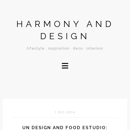
HARMONY AND
DESIGN
lifestyle · inspiration · deco · interiors
≡
1 DIC 2014
UN DESIGN AND FOOD ESTUDIO: