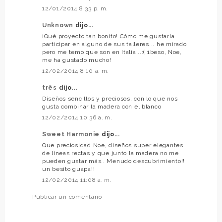
12/01/2014 8:33 p. m.
Unknown
dijo...
¡Qué proyecto tan bonito! Cómo me gustaría
participar en alguno de sus talleres... he mirado
pero me temo que son en Italia...:( 1beso, Noe,
me ha gustado mucho!
12/02/2014 8:10 a. m.
três
dijo...
Diseños sencillos y preciosos, con lo que nos
gusta combinar la madera con el blanco
12/02/2014 10:36 a. m.
Sweet Harmonie
dijo...
Que preciosidad Noe, diseños super elegantes
de líneas rectas y que junto la madera no me
pueden gustar más.. Menudo descubrimiento!!
un besito guapa!!
12/02/2014 11:08 a. m.
Publicar un comentario