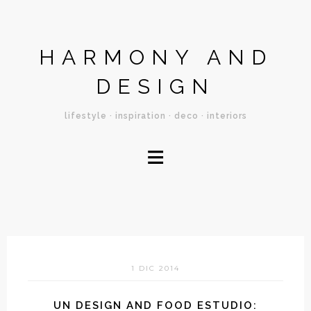
HARMONY AND
DESIGN
lifestyle · inspiration · deco · interiors
≡
1 DIC 2014
UN DESIGN AND FOOD ESTUDIO: