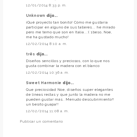
12/01/2014 8:33 p. m.
Unknown
dijo...
¡Qué proyecto tan bonito! Cómo me gustaría
participar en alguno de sus talleres... he mirado
pero me temo que son en Italia...:( 1beso, Noe,
me ha gustado mucho!
12/02/2014 8:10 a. m.
três
dijo...
Diseños sencillos y preciosos, con lo que nos
gusta combinar la madera con el blanco
12/02/2014 10:36 a. m.
Sweet Harmonie
dijo...
Que preciosidad Noe, diseños super elegantes
de líneas rectas y que junto la madera no me
pueden gustar más.. Menudo descubrimiento!!
un besito guapa!!
12/02/2014 11:08 a. m.
Publicar un comentario