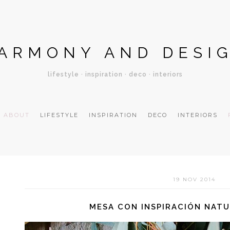
ARMONY AND DESI
lifestyle · inspiration · deco · interiors
ABOUT
LIFESTYLE
INSPIRATION
DECO
INTERIORS
19 NOV 2014
MESA CON INSPIRACIÓN NAT