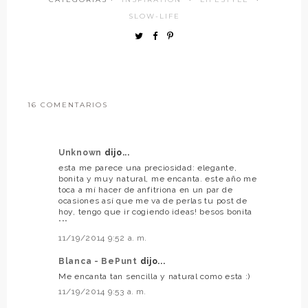
SLOW-LIFE
16 COMENTARIOS
Unknown
dijo...
esta me parece una preciosidad: elegante,
bonita y muy natural, me encanta. este año me
toca a mí hacer de anfitriona en un par de
ocasiones así que me va de perlas tu post de
hoy, tengo que ir cogiendo ideas! besos bonita
***
11/19/2014 9:52 a. m.
Blanca - BePunt
dijo...
Me encanta tan sencilla y natural como esta :)
11/19/2014 9:53 a. m.