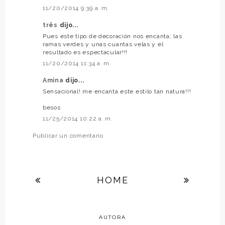
11/20/2014 9:39 a. m.
três
dijo...
Pues este tipo de decoración nos encanta; las
ramas verdes y unas cuantas velas y el
resultado es espectacular!!!
11/20/2014 11:34 a. m.
Amina
dijo...
Sensacional! me encanta este estilo tan natura!!!
besos
11/25/2014 10:22 a. m.
Publicar un comentario
HOME
AUTORA