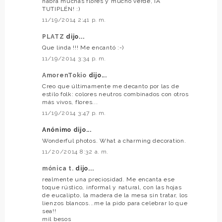
habrá muchas flores y mucho verde, ¡A
TUTIPLÉN! :)
11/19/2014 2:41 p. m.
PLATZ
dijo...
Que linda !!! Me encantó :-)
11/19/2014 3:34 p. m.
AmorenTokio
dijo...
Creo que últimamente me decanto por las de
estilo folk: colores neutros combinados con otros
más vivos, flores...
11/19/2014 3:47 p. m.
Anónimo dijo...
Wonderful photos. What a charming decoration.
11/20/2014 8:32 a. m.
mónica t.
dijo...
realmente una preciosidad. Me encanta ese
toque rústico, informal y natural, con las hojas
de eucalipto, la madera de la mesa sin tratar, los
lienzos blancos...me la pido para celebrar lo que
sea!!
mil besos