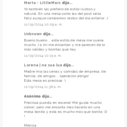
Marta - LittleMars
dijo...
Yo también las prefiero de estilo rústico y
natural. En una mesa como las del post sería
feliz aunque cenáramos restos del día anterior ;)
11/19/2014 10:09 a. m.
Unknown
dijo...
Bueno bueno... este estilo de mesa me suena
mucho ;) a mí me encantan y me parecen de lo
más cálidas y bonitas que hay
11/19/2014 10:15 a. m.
Lorena | na sua lua
dijo...
Madre mía las cenas y comidas de empresa, de
familia, de amigos... operación abrigo!
Esta mesa es preciosa :)
11/19/2014 11:36 a. m.
Anónimo dijo...
Preciosa puesta en escena! Me gusta mucho
comer, pero me encanta más hacerlo en una
mesa bonita y esta es mucho más que bonita :D
!
Mònica