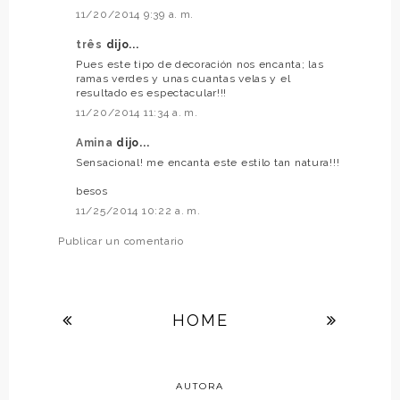
11/20/2014 9:39 a. m.
três
dijo...
Pues este tipo de decoración nos encanta; las
ramas verdes y unas cuantas velas y el
resultado es espectacular!!!
11/20/2014 11:34 a. m.
Amina
dijo...
Sensacional! me encanta este estilo tan natura!!!
besos
11/25/2014 10:22 a. m.
Publicar un comentario
HOME
AUTORA