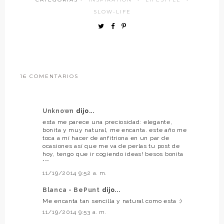
SLOW-LIFE
16 COMENTARIOS
Unknown
dijo...
esta me parece una preciosidad: elegante,
bonita y muy natural, me encanta. este año me
toca a mí hacer de anfitriona en un par de
ocasiones así que me va de perlas tu post de
hoy, tengo que ir cogiendo ideas! besos bonita
***
11/19/2014 9:52 a. m.
Blanca - BePunt
dijo...
Me encanta tan sencilla y natural como esta :)
11/19/2014 9:53 a. m.