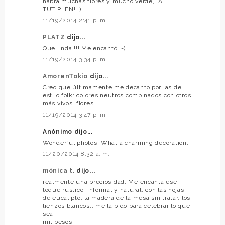
habrá muchas flores y mucho verde, ¡A
TUTIPLÉN! :)
11/19/2014 2:41 p. m.
PLATZ
dijo...
Que linda !!! Me encantó :-)
11/19/2014 3:34 p. m.
AmorenTokio
dijo...
Creo que últimamente me decanto por las de
estilo folk: colores neutros combinados con otros
más vivos, flores...
11/19/2014 3:47 p. m.
Anónimo dijo...
Wonderful photos. What a charming decoration.
11/20/2014 8:32 a. m.
mónica t.
dijo...
realmente una preciosidad. Me encanta ese
toque rústico, informal y natural, con las hojas
de eucalipto, la madera de la mesa sin tratar, los
lienzos blancos...me la pido para celebrar lo que
sea!!
mil besos