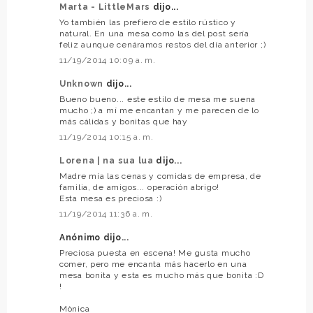
Marta - LittleMars
dijo...
Yo también las prefiero de estilo rústico y
natural. En una mesa como las del post sería
feliz aunque cenáramos restos del día anterior ;)
11/19/2014 10:09 a. m.
Unknown
dijo...
Bueno bueno... este estilo de mesa me suena
mucho ;) a mí me encantan y me parecen de lo
más cálidas y bonitas que hay
11/19/2014 10:15 a. m.
Lorena | na sua lua
dijo...
Madre mía las cenas y comidas de empresa, de
familia, de amigos... operación abrigo!
Esta mesa es preciosa :)
11/19/2014 11:36 a. m.
Anónimo dijo...
Preciosa puesta en escena! Me gusta mucho
comer, pero me encanta más hacerlo en una
mesa bonita y esta es mucho más que bonita :D
!
Mònica