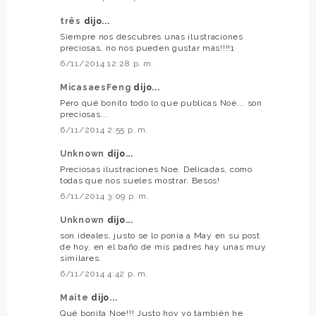
três
dijo...
Siempre nos descubres unas ilustraciones
preciosas, no nos pueden gustar más!!!!1
6/11/2014 12:28 p. m.
MicasaesFeng
dijo...
Pero qué bonito todo lo que publicas Noe... son
preciosas...
6/11/2014 2:55 p. m.
Unknown
dijo...
Preciosas ilustraciones Noe. Delicadas, como
todas que nos sueles mostrar. Besos!
6/11/2014 3:09 p. m.
Unknown
dijo...
son ideales, justo se lo ponía a May en su post
de hoy, en el baño de mis padres hay unas muy
similares.
6/11/2014 4:42 p. m.
Maite
dijo...
Qué bonita Noe!!! Justo hoy yo también he