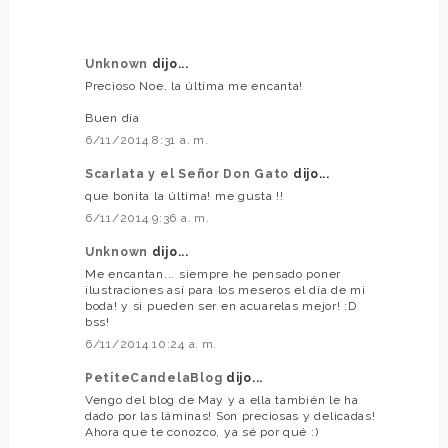
Unknown
dijo...
Precioso Noe, la última me encanta!
Buen día
6/11/2014 8:31 a. m.
Scarlata y el Señor Don Gato
dijo...
que bonita la última! me gusta !!
6/11/2014 9:36 a. m.
Unknown
dijo...
Me encantan... siempre he pensado poner
ilustraciones así para los meseros el día de mi
boda! y si pueden ser en acuarelas mejor! :D
bss!
6/11/2014 10:24 a. m.
PetiteCandelaBlog
dijo...
Vengo del blog de May y a ella también le ha
dado por las láminas! Son preciosas y delicadas!
Ahora que te conozco, ya sé por qué :)