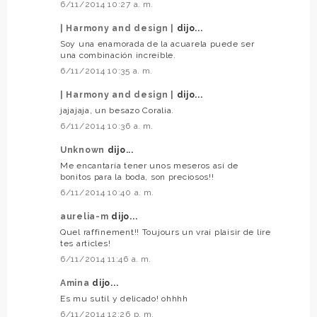
6/11/2014 10:27 a. m.
| Harmony and design |
dijo...
Soy una enamorada de la acuarela puede ser
una combinación increíble.
6/11/2014 10:35 a. m.
| Harmony and design |
dijo...
jajajaja, un besazo Coralia.
6/11/2014 10:36 a. m.
Unknown
dijo...
Me encantaría tener unos meseros así de
bonitos para la boda, son preciosos!!
6/11/2014 10:40 a. m.
aurelia-m
dijo...
Quel raffinement!! Toujours un vrai plaisir de lire
tes articles!
6/11/2014 11:46 a. m.
Amina
dijo...
Es mu sutil y delicado! ohhhh
6/11/2014 12:26 p. m.