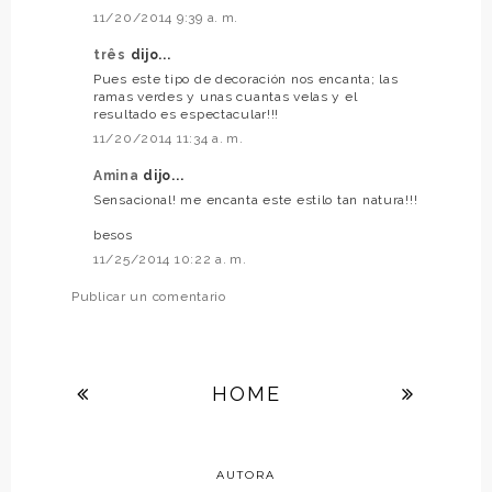
11/20/2014 9:39 a. m.
três
dijo...
Pues este tipo de decoración nos encanta; las
ramas verdes y unas cuantas velas y el
resultado es espectacular!!!
11/20/2014 11:34 a. m.
Amina
dijo...
Sensacional! me encanta este estilo tan natura!!!
besos
11/25/2014 10:22 a. m.
Publicar un comentario
HOME
AUTORA