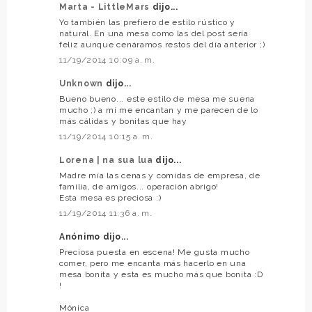
Marta - LittleMars
dijo...
Yo también las prefiero de estilo rústico y
natural. En una mesa como las del post sería
feliz aunque cenáramos restos del día anterior ;)
11/19/2014 10:09 a. m.
Unknown
dijo...
Bueno bueno... este estilo de mesa me suena
mucho ;) a mí me encantan y me parecen de lo
más cálidas y bonitas que hay
11/19/2014 10:15 a. m.
Lorena | na sua lua
dijo...
Madre mía las cenas y comidas de empresa, de
familia, de amigos... operación abrigo!
Esta mesa es preciosa :)
11/19/2014 11:36 a. m.
Anónimo dijo...
Preciosa puesta en escena! Me gusta mucho
comer, pero me encanta más hacerlo en una
mesa bonita y esta es mucho más que bonita :D
!
Mònica