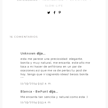
SLOW-LIFE
16 COMENTARIOS
Unknown
dijo...
esta me parece una preciosidad: elegante,
bonita y muy natural, me encanta. este año me
toca a mí hacer de anfitriona en un par de
ocasiones así que me va de perlas tu post de
hoy, tengo que ir cogiendo ideas! besos bonita
***
11/19/2014 9:52 a. m.
Blanca - BePunt
dijo...
Me encanta tan sencilla y natural como esta :)
11/19/2014 9:53 a. m.