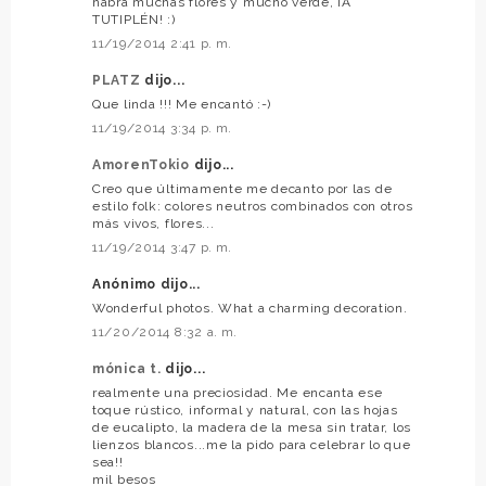
habrá muchas flores y mucho verde, ¡A
TUTIPLÉN! :)
11/19/2014 2:41 p. m.
PLATZ
dijo...
Que linda !!! Me encantó :-)
11/19/2014 3:34 p. m.
AmorenTokio
dijo...
Creo que últimamente me decanto por las de
estilo folk: colores neutros combinados con otros
más vivos, flores...
11/19/2014 3:47 p. m.
Anónimo dijo...
Wonderful photos. What a charming decoration.
11/20/2014 8:32 a. m.
mónica t.
dijo...
realmente una preciosidad. Me encanta ese
toque rústico, informal y natural, con las hojas
de eucalipto, la madera de la mesa sin tratar, los
lienzos blancos...me la pido para celebrar lo que
sea!!
mil besos