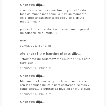
Unknown
dijo...
a veces nos complicamos tanto...y en el fondo
todo es mucho más sencillo, hay un momento
en el que te das cuenta de eso y se disfruta
más (y mejor).
por cierto, me apunto!! (sería una manera genial
de celebrar mi cumple ;) )
mua* *
10/02/2014 8:13 a. m.
Alejandra | the hanging plants
dijo...
Totalmente de acuerdo!!! Me apunto 100% a este
slow plan ;)
10/02/2014 9:02 a. m.
Unknown
dijo...
Me parece el planazo, yo cada semana me veo
con las amigas del cole para contarnos, reirnos y
como dices... ¡disfrutar! da igual el sitio y el plan
10/02/2014 9:04 a. m.
Unknown
dijo...