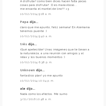
A disfrutar! como bien dices hacen falta pocas
cosas para disfrutar! :D es maravilloso...
me encanta el mantel de lino!!! <3
10/02/2014 9:18 a. m.
Pepa
dijo...
claro que me apunto, feliz semana! En Alemania
tenemos puente :)
10/02/2014 9:40 a. m.
três
dijo...
¡Qué apetecible! Unas imágenes que te llevan a
la naturaleza, a una reunión con amigos y al
relax y los buenos momentos :)
10/02/2014 6:38 p. m.
Unknown
dijo...
fantastico plan! yo me apunto
10/02/2014 10:04 p. m.
ale dijo...
Nada como los afectos. Me sumo
3/21/2016 10:48 a. m.