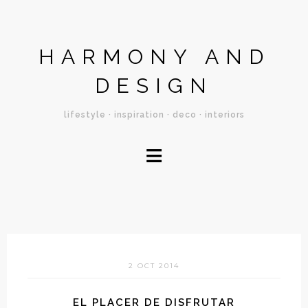
HARMONY AND
DESIGN
lifestyle · inspiration · deco · interiors
≡
2 OCT 2014
EL PLACER DE DISFRUTAR