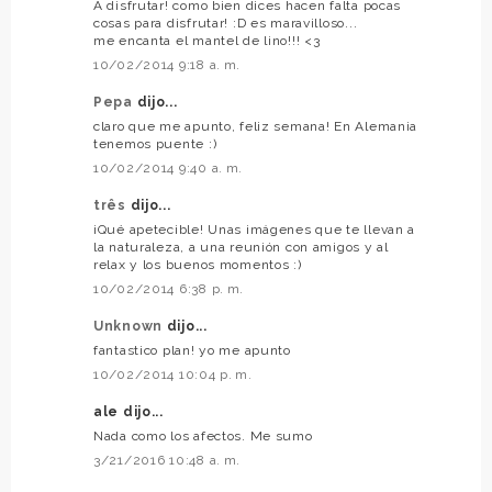
A disfrutar! como bien dices hacen falta pocas
cosas para disfrutar! :D es maravilloso...
me encanta el mantel de lino!!! <3
10/02/2014 9:18 a. m.
Pepa
dijo...
claro que me apunto, feliz semana! En Alemania
tenemos puente :)
10/02/2014 9:40 a. m.
três
dijo...
¡Qué apetecible! Unas imágenes que te llevan a
la naturaleza, a una reunión con amigos y al
relax y los buenos momentos :)
10/02/2014 6:38 p. m.
Unknown
dijo...
fantastico plan! yo me apunto
10/02/2014 10:04 p. m.
ale dijo...
Nada como los afectos. Me sumo
3/21/2016 10:48 a. m.