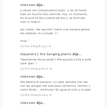
Unknown
dijo...
a veces nos complicamos tanto...y en el fondo
todo es mucho más sencillo, hay un momento
en el que te das cuenta de eso y se disfruta
más (y mejor).
por cierto, me apunto!! (sería una manera genial
de celebrar mi cumple ;) )
mua* *
10/02/2014 8:13 a. m.
Alejandra | the hanging plants
dijo...
Totalmente de acuerdo!!! Me apunto 100% a este
slow plan ;)
10/02/2014 9:02 a. m.
Unknown
dijo...
Me parece el planazo, yo cada semana me veo
con las amigas del cole para contarnos, reirnos y
como dices... ¡disfrutar! da igual el sitio y el plan
10/02/2014 9:04 a. m.
Unknown
dijo...