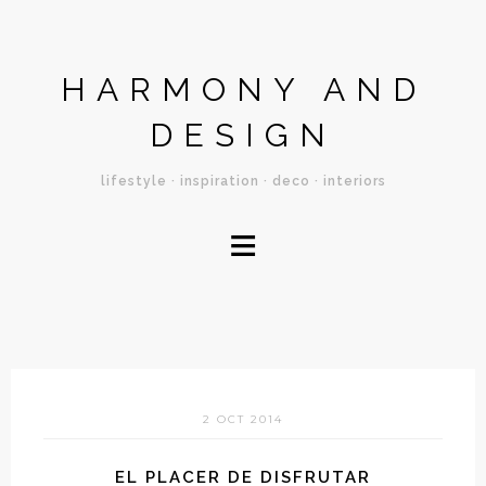
HARMONY AND
DESIGN
lifestyle · inspiration · deco · interiors
≡
2 OCT 2014
EL PLACER DE DISFRUTAR