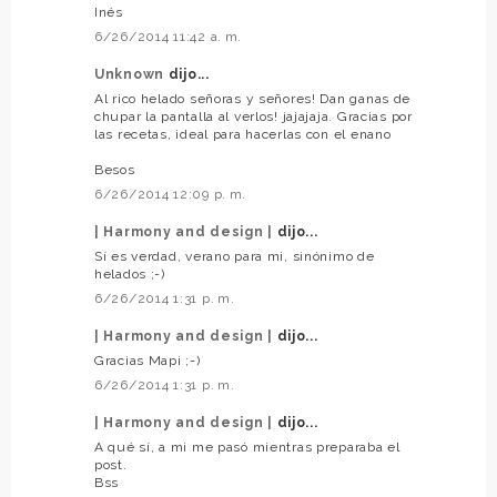
Inés
6/26/2014 11:42 a. m.
Unknown
dijo...
Al rico helado señoras y señores! Dan ganas de
chupar la pantalla al verlos! jajajaja. Gracias por
las recetas, ideal para hacerlas con el enano
Besos
6/26/2014 12:09 p. m.
| Harmony and design |
dijo...
Sí es verdad, verano para mi, sinónimo de
helados ;-)
6/26/2014 1:31 p. m.
| Harmony and design |
dijo...
Gracias Mapi ;-)
6/26/2014 1:31 p. m.
| Harmony and design |
dijo...
A qué sí, a mi me pasó mientras preparaba el
post.
Bss