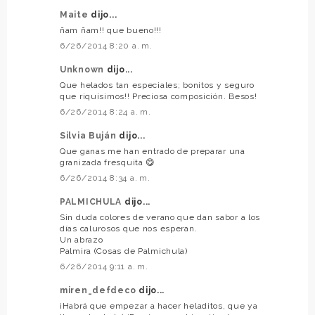
Maite
dijo...
ñam ñam!! que bueno!!!
6/26/2014 8:20 a. m.
Unknown
dijo...
Que helados tan especiales; bonitos y seguro
que riquísimos!! Preciosa composición. Besos!
6/26/2014 8:24 a. m.
Silvia Buján
dijo...
Que ganas me han entrado de preparar una
granizada fresquita 😋
6/26/2014 8:34 a. m.
PALMICHULA
dijo...
Sin duda colores de verano que dan sabor a los
días calurosos que nos esperan.
Un abrazo
Palmira (Cosas de Palmichula)
6/26/2014 9:11 a. m.
miren_defdeco
dijo...
¡Habrá que empezar a hacer heladitos, que ya