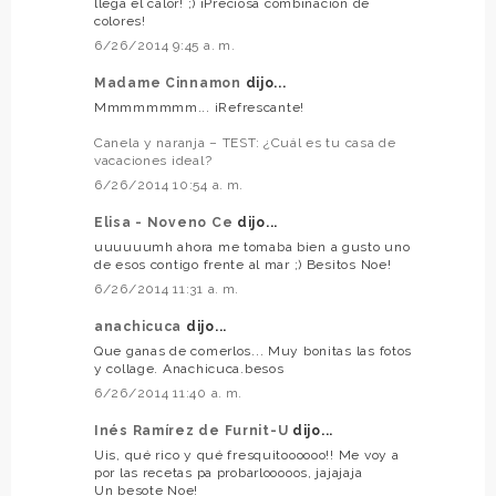
llega el calor! ;) ¡Preciosa combinación de
colores!
6/26/2014 9:45 a. m.
Madame Cinnamon
dijo...
Mmmmmmmm... ¡Refrescante!
Canela y naranja – TEST: ¿Cuál es tu casa de
vacaciones ideal?
6/26/2014 10:54 a. m.
Elisa - Noveno Ce
dijo...
uuuuuumh ahora me tomaba bien a gusto uno
de esos contigo frente al mar ;) Besitos Noe!
6/26/2014 11:31 a. m.
anachicuca
dijo...
Que ganas de comerlos... Muy bonitas las fotos
y collage. Anachicuca.besos
6/26/2014 11:40 a. m.
Inés Ramírez de Furnit-U
dijo...
Uis, qué rico y qué fresquitoooooo!! Me voy a
por las recetas pa probarlooooos, jajajaja
Un besote Noe!