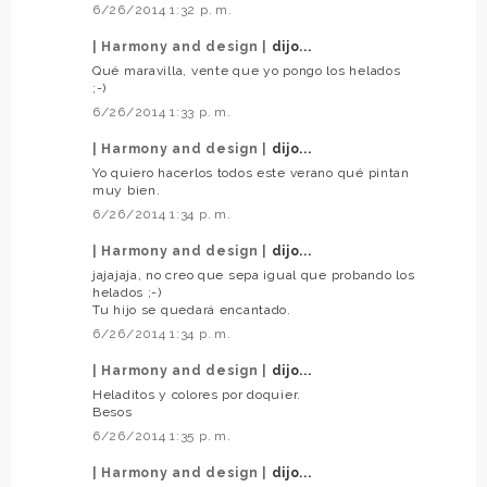
6/26/2014 1:32 p. m.
| Harmony and design |
dijo...
Qué maravilla, vente que yo pongo los helados
;-)
6/26/2014 1:33 p. m.
| Harmony and design |
dijo...
Yo quiero hacerlos todos este verano qué pintan
muy bien.
6/26/2014 1:34 p. m.
| Harmony and design |
dijo...
jajajaja, no creo que sepa igual que probando los
helados ;-)
Tu hijo se quedará encantado.
6/26/2014 1:34 p. m.
| Harmony and design |
dijo...
Heladitos y colores por doquier.
Besos
6/26/2014 1:35 p. m.
| Harmony and design |
dijo...