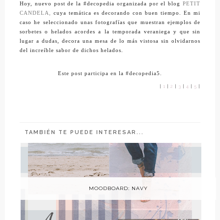
Hoy, nuevo post de la #decopedia organizada por el blog
PETIT
CANDELA,
cuya temática es decorando con buen tiempo. En mi
caso he seleccionado unas fotografías que muestran ejemplos de
sorbetes o helados acordes a la temporada veraniega y que sin
lugar a dudas, decora una mesa de lo más vistosa sin olvidarnos
del
increíble
sabor de dichos helados.
Este post participa en la
#decopedia5.
|
1
|
2
|
3
|
4
|
5
|
TAMBIÉN TE PUEDE INTERESAR...
MOODBOARD: NAVY