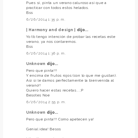
Pues sí, pinta un verano caluroso así que a
practicar con todos estos helados.
Bss
6/26/2014 1:35 p. m.
| Harmony and design |
dijo...
Yo tb tengo intención de probar las recetas este
verano, ya nos contaremos.
Bss
6/26/2014 1:36 p. m.
Unknown
dijo...
Pero que pinta!!!
Y encima de frutos rojos (con lo que me gustan).
Asi si le damos perfectamente la bienvenida al
verano!!
Quiero hacer estas recetas...;P
Besotes Noe
6/26/2014 2:55 p. m.
Unknown
dijo...
Pero que pinta!!! Como apetecen ya!
Genial idea! Besos