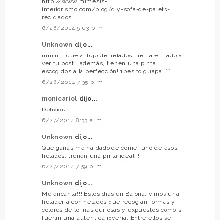
http://www.mimesis-
interiorismo.com/blog/diy-sofa-de-palets-
reciclados
6/26/2014 5:03 p. m.
Unknown
dijo...
mmm... qué antojo de helados me ha entrado al
ver tu post!! además, tienen una pinta...
escogidos a la perfección! 1besito guapa ***
6/26/2014 7:35 p. m.
monicariol
dijo...
Delicious!
6/27/2014 8:33 a. m.
Unknown
dijo...
Que ganas me ha dado de comer uno de esos
helados, tienen una pinta ideal!!!
6/27/2014 7:59 p. m.
Unknown
dijo...
Me encanta!!! Estos días en Baiona, vimos una
heladería con helados que recogían formas y
colores de lo más curiosas y expuestos como si
fueran una auténtica joyería. Entre ellos se