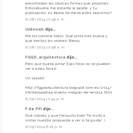
encontraban las clásicas formas que propones.
Enhorabuena me encanta la paleta, y tu
publicación, es época de darse estos caprichos!!
6/28/2014 10:49 a. m.
Unknown
dijo...
Me los comería todos. Qué pinta más buena y
qué bonitos los colores! Besos
6/28/2014 10:58 a. m.
FGGD_arquitectura
dijo...
Pero que buena pinta! Esas fotos no se pueden
ver a estas horas!
Un saludo!
http://fggdarquitectura.blogspot.com.es/2014/
06/decopedia5-diseno-integral-de-terraza.html
6/29/2014 12:44 p. m.
F de Fifi
dijo...
Qué colores y que fresquito todo! Te invito a
visitar nuestra propuesta a ver si te gusta! :)
6/29/2014 6:16 p. m.