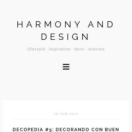
HARMONY AND
DESIGN
lifestyle · inspiration · deco · interiors
≡
26 JUN 2014
DECOPEDIA #5: DECORANDO CON BUEN