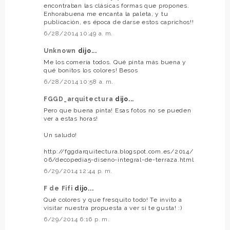
encontraban las clásicas formas que propones.
Enhorabuena me encanta la paleta, y tu
publicación, es época de darse estos caprichos!!
6/28/2014 10:49 a. m.
Unknown
dijo...
Me los comería todos. Qué pinta más buena y
qué bonitos los colores! Besos
6/28/2014 10:58 a. m.
FGGD_arquitectura
dijo...
Pero que buena pinta! Esas fotos no se pueden
ver a estas horas!
Un saludo!
http://fggdarquitectura.blogspot.com.es/2014/
06/decopedia5-diseno-integral-de-terraza.html
6/29/2014 12:44 p. m.
F de Fifi
dijo...
Qué colores y que fresquito todo! Te invito a
visitar nuestra propuesta a ver si te gusta! :)
6/29/2014 6:16 p. m.