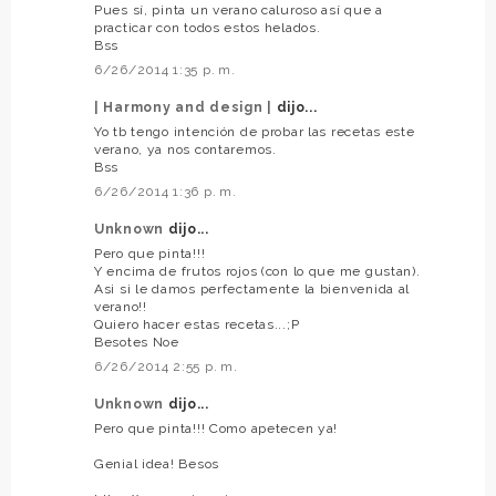
Pues sí, pinta un verano caluroso así que a
practicar con todos estos helados.
Bss
6/26/2014 1:35 p. m.
| Harmony and design |
dijo...
Yo tb tengo intención de probar las recetas este
verano, ya nos contaremos.
Bss
6/26/2014 1:36 p. m.
Unknown
dijo...
Pero que pinta!!!
Y encima de frutos rojos (con lo que me gustan).
Asi si le damos perfectamente la bienvenida al
verano!!
Quiero hacer estas recetas...;P
Besotes Noe
6/26/2014 2:55 p. m.
Unknown
dijo...
Pero que pinta!!! Como apetecen ya!
Genial idea! Besos