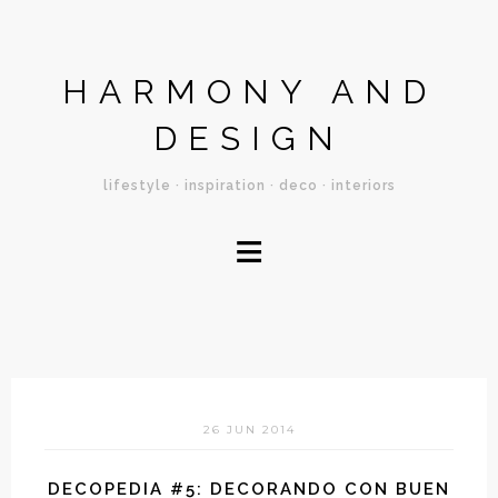
HARMONY AND
DESIGN
lifestyle · inspiration · deco · interiors
≡
26 JUN 2014
DECOPEDIA #5: DECORANDO CON BUEN