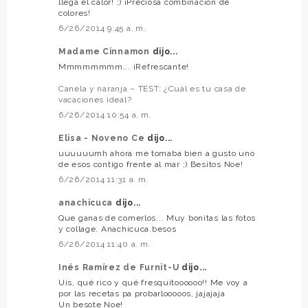
llega el calor! ;) ¡Preciosa combinación de
colores!
6/26/2014 9:45 a. m.
Madame Cinnamon
dijo...
Mmmmmmmm... ¡Refrescante!
Canela y naranja – TEST: ¿Cuál es tu casa de
vacaciones ideal?
6/26/2014 10:54 a. m.
Elisa - Noveno Ce
dijo...
uuuuuumh ahora me tomaba bien a gusto uno
de esos contigo frente al mar ;) Besitos Noe!
6/26/2014 11:31 a. m.
anachicuca
dijo...
Que ganas de comerlos... Muy bonitas las fotos
y collage. Anachicuca.besos
6/26/2014 11:40 a. m.
Inés Ramírez de Furnit-U
dijo...
Uis, qué rico y qué fresquitoooooo!! Me voy a
por las recetas pa probarlooooos, jajajaja
Un besote Noe!