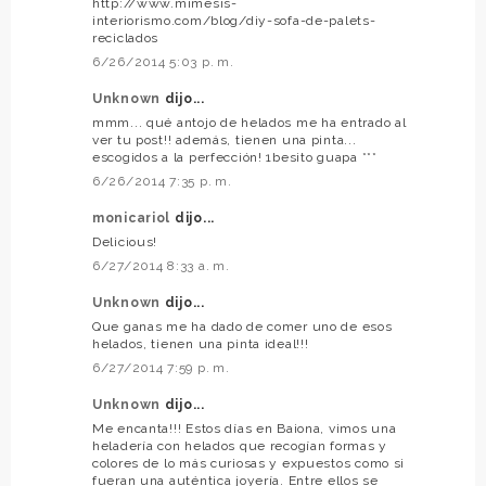
http://www.mimesis-
interiorismo.com/blog/diy-sofa-de-palets-
reciclados
6/26/2014 5:03 p. m.
Unknown
dijo...
mmm... qué antojo de helados me ha entrado al
ver tu post!! además, tienen una pinta...
escogidos a la perfección! 1besito guapa ***
6/26/2014 7:35 p. m.
monicariol
dijo...
Delicious!
6/27/2014 8:33 a. m.
Unknown
dijo...
Que ganas me ha dado de comer uno de esos
helados, tienen una pinta ideal!!!
6/27/2014 7:59 p. m.
Unknown
dijo...
Me encanta!!! Estos días en Baiona, vimos una
heladería con helados que recogían formas y
colores de lo más curiosas y expuestos como si
fueran una auténtica joyería. Entre ellos se