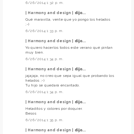
6/26/2014 1:32 p. m.
| Harmony and design |
dijo...
Qué maravilla, vente que yo pongo los helados
;-)
6/26/2014 1:33 p. m.
| Harmony and design |
dijo...
Yo quiero hacerlos todos este verano qué pintan
muy bien.
6/26/2014 1:34 p. m.
| Harmony and design |
dijo...
jajajaja, no creo que sepa igual que probando los
helados ;-)
Tu hijo se quedará encantado.
6/26/2014 1:34 p. m.
| Harmony and design |
dijo...
Heladitos y colores por doquier.
Besos
6/26/2014 1:35 p. m.
| Harmony and design |
dijo...