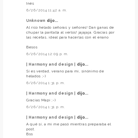
Inés
6/26/2014 11:42 a. m.
Unknown
dijo...
Al rico helado señoras y señores! Dan ganas de
chupar la pantalla al verlos! jajajaja. Gracias por
las recetas, ideal para hacerlas con el enano
Besos
6/26/2014 12:09 p. m.
| Harmony and design |
dijo...
Sí es verdad, verano para mi, sinónimo de
helados ;-)
6/26/2014 1:31 p. m.
| Harmony and design |
dijo...
Gracias Mapi ;-)
6/26/2014 1:31 p. m.
| Harmony and design |
dijo...
A qué sí, a mi me pasó mientras preparaba el
post.
Bss