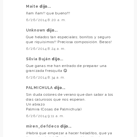
Maite
dijo...
ñam ñam!! que bueno!!!
6/26/2014 8:20 a. m.
Unknown
dijo...
Que helados tan especiales; bonitos y seguro
que riquísimos!! Preciosa composición. Besos!
6/26/2014 8:24 a. m.
Silvia Buján
dijo...
Que ganas me han entrado de preparar una
granizada fresquita 😋
6/26/2014 8:34 a. m.
PALMICHULA
dijo...
Sin duda colores de verano que dan sabor a los
días calurosos que nos esperan.
Un abrazo
Palmira (Cosas de Palmichula)
6/26/2014 9:11 a. m.
miren_defdeco
dijo...
¡Habrá que empezar a hacer heladitos, que ya