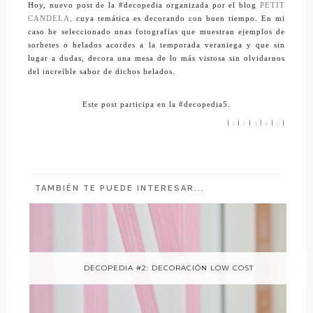
Hoy, nuevo post de la #decopedia organizada por el blog
PETIT
CANDELA,
cuya temática es decorando con buen tiempo. En mi
caso he seleccionado unas fotografías que muestran ejemplos de
sorbetes o helados acordes a la temporada veraniega y que sin
lugar a dudas, decora una mesa de lo más vistosa sin olvidarnos
del
increíble
sabor de dichos helados.
Este post participa en la
#decopedia5.
|
1
|
2
|
3
|
4
|
5
|
TAMBIÉN TE PUEDE INTERESAR...
DECOPEDIA #2: DECORACIÓN LOW COST