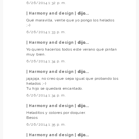
6/26/2014 1:32 p. m.
| Harmony and design |
dijo...
Qué maravilla, vente que yo pongo los helados
;-)
6/26/2014 1:33 p. m.
| Harmony and design |
dijo...
Yo quiero hacerlos todos este verano qué pintan
muy bien.
6/26/2014 1:34 p. m.
| Harmony and design |
dijo...
jajajaja, no creo que sepa igual que probando los
helados ;-)
Tu hijo se quedará encantado.
6/26/2014 1:34 p. m.
| Harmony and design |
dijo...
Heladitos y colores por doquier.
Besos
6/26/2014 1:35 p. m.
| Harmony and design |
dijo...