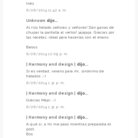
Inés
6/26/2014 11:42 a. m.
Unknown
dijo...
Al rico helado señoras y señores! Dan ganas de
chupar la pantalla al verlos! jajajaja. Gracias por
las recetas, ideal para hacerlas con el enano
Besos
6/26/2014 12:09 p. m.
| Harmony and design |
dijo...
Sí es verdad, verano para mi, sinónimo de
helados ;-)
6/26/2014 1:31 p. m.
| Harmony and design |
dijo...
Gracias Mapi ;-)
6/26/2014 1:31 p. m.
| Harmony and design |
dijo...
A qué sí, a mi me pasó mientras preparaba el
post.
Bss