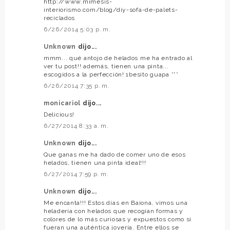
http://www.mimesis-
interiorismo.com/blog/diy-sofa-de-palets-
reciclados
6/26/2014 5:03 p. m.
Unknown
dijo...
mmm... qué antojo de helados me ha entrado al
ver tu post!! además, tienen una pinta...
escogidos a la perfección! 1besito guapa ***
6/26/2014 7:35 p. m.
monicariol
dijo...
Delicious!
6/27/2014 8:33 a. m.
Unknown
dijo...
Que ganas me ha dado de comer uno de esos
helados, tienen una pinta ideal!!!
6/27/2014 7:59 p. m.
Unknown
dijo...
Me encanta!!! Estos días en Baiona, vimos una
heladería con helados que recogían formas y
colores de lo más curiosas y expuestos como si
fueran una auténtica joyería. Entre ellos se