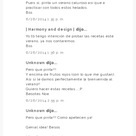
Pues sí, pinta un verano caluroso así que a
practicar con todos estos helados.
Bss
6/26/2014 1:35 p. m.
| Harmony and design |
dijo...
Yo tb tengo intención de probar las recetas este
verano, ya nos contaremos.
Bss
6/26/2014 1:36 p. m.
Unknown
dijo...
Pero que pinta!!!
Y encima de frutos rojos (con lo que me gustan).
Asi si le damos perfectamente la bienvenida al
verano!!
Quiero hacer estas recetas...;P
Besotes Noe
6/26/2014 2:55 p. m.
Unknown
dijo...
Pero que pinta!!! Como apetecen ya!
Genial idea! Besos