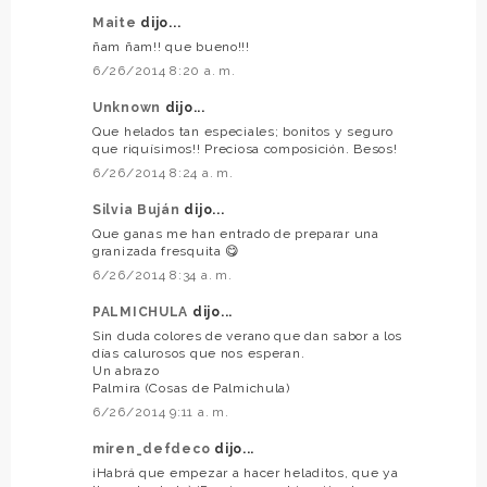
Maite
dijo...
ñam ñam!! que bueno!!!
6/26/2014 8:20 a. m.
Unknown
dijo...
Que helados tan especiales; bonitos y seguro
que riquísimos!! Preciosa composición. Besos!
6/26/2014 8:24 a. m.
Silvia Buján
dijo...
Que ganas me han entrado de preparar una
granizada fresquita 😋
6/26/2014 8:34 a. m.
PALMICHULA
dijo...
Sin duda colores de verano que dan sabor a los
días calurosos que nos esperan.
Un abrazo
Palmira (Cosas de Palmichula)
6/26/2014 9:11 a. m.
miren_defdeco
dijo...
¡Habrá que empezar a hacer heladitos, que ya