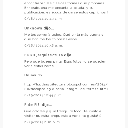
encontraban las clásicas formas que propones.
Enhorabuena me encanta la paleta, y tu
publicación, es época de darse estos caprichos!!
6/28/2014 10:49 a. m.
Unknown
dijo...
Me los comería todos. Qué pinta más buena y
qué bonitos los colores! Besos
6/28/2014 10:58 a. m.
FGGD_arquitectura
dijo...
Pero que buena pinta! Esas fotos no se pueden
ver a estas horas!
Un saludo!
http://fggdarquitectura.blogspot.com.es/2014/
06/decopedia5-diseno-integral-de-terraza.html
6/29/2014 12:44 p. m.
F de Fifi
dijo...
Qué colores y que fresquito todo! Te invito a
visitar nuestra propuesta a ver si te gusta! :)
6/29/2014 6:16 p. m.