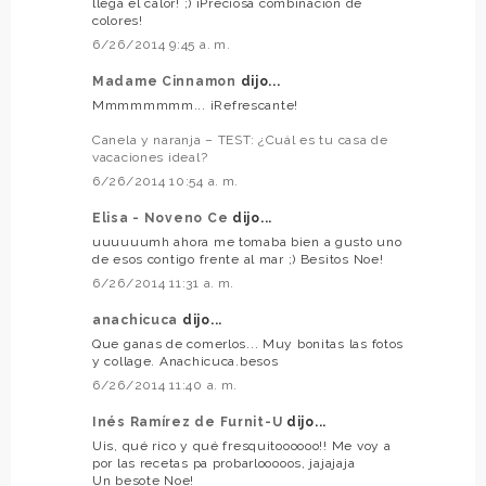
llega el calor! ;) ¡Preciosa combinación de
colores!
6/26/2014 9:45 a. m.
Madame Cinnamon
dijo...
Mmmmmmmm... ¡Refrescante!
Canela y naranja – TEST: ¿Cuál es tu casa de
vacaciones ideal?
6/26/2014 10:54 a. m.
Elisa - Noveno Ce
dijo...
uuuuuumh ahora me tomaba bien a gusto uno
de esos contigo frente al mar ;) Besitos Noe!
6/26/2014 11:31 a. m.
anachicuca
dijo...
Que ganas de comerlos... Muy bonitas las fotos
y collage. Anachicuca.besos
6/26/2014 11:40 a. m.
Inés Ramírez de Furnit-U
dijo...
Uis, qué rico y qué fresquitoooooo!! Me voy a
por las recetas pa probarlooooos, jajajaja
Un besote Noe!