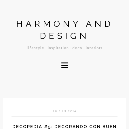
HARMONY AND
DESIGN
lifestyle · inspiration · deco · interiors
≡
26 JUN 2014
DECOPEDIA #5: DECORANDO CON BUEN