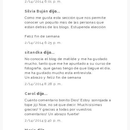
2/14/2014 6:01 p. m.
Silvia Buján
dijo...
Como me gusta esta sección que nos permite
conocer un poquito más de las personas que
están detrás de los blogs. Estupenda elección
Feliz fin de semana
2/14/2014 6:25 p. m.
sitandka
dijo...
No conocía el blog de matilde y me ha gustado
mucho, tanto que me he apuntado a su curso de
fotografía, que ganas tengo de que llegue el día,
me ha gustado mucho esta entrevista.
Un abrazo y feliz fin de semana
2/14/2014 8:28 p. m.
Carol
dijo...
Cuánto comentario bonito Dios! Estoy sonrojada a
tope jiji Noe, no sé que decir. Muchisisimas
gracias! Y gracias a todas por vuestros
comentarios! Un abrazo fuerte!
2/14/2014 9:40 p. m.