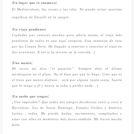
|Un lugar que te enamora|
El Mediterráneo, las costas y las islas. No puedo evitar sentirme
orgullosa de llevarlo en la sangre.
|Un viaje pendiente|
Ciudades por conocer muchas pero ahora mismo el viaje más
pendiente de todos es uno aquí cerquita. Una semanita de ruta
por las Cinque Terre. He llegado a reservar y cancelar el viaje en
dos ocasiones. A ver si la tercera va la vencida :)
|Una manía|
Mi novio me dice “el pajarito”. Siempre dejo el último
mordisquito en el plato. No sé bien por qué lo hago. Creo que es
el trozo que menos disfruto… será por alguna razón tonta. Suerte
que lo tengo a él y nunca se echa a perder nada. :)
|Un sueño que tengas|
¿Uno imposible? Que todos mis amigos decidieran venir a vivir a
Barcelona. Los de Santo Domingo, Estados Unidos y América
Latina… todos. Me pierdo bodas, nacimientos, cumpleaños y
estar con ellos en momentos más duros también. Me hacen mucha
falta.