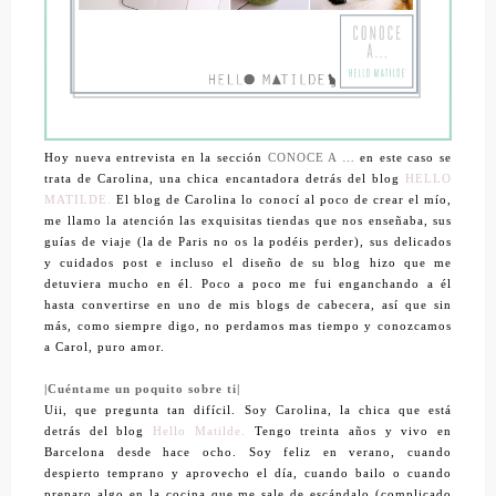
Hoy nueva entrevista en la sección
CONOCE A …
en este caso se
trata de Carolina, una chica encantadora detrás del blog
HELLO
MATILDE.
El blog de Carolina lo conocí al poco de crear el mío,
me llamo la atención las exquisitas tiendas que nos enseñaba, sus
guías de viaje (la de Paris no os la podéis perder), sus delicados
y cuidados post e incluso el diseño de su blog hizo que me
detuviera mucho en él. Poco a poco me fui enganchando a él
hasta convertirse en uno de mis blogs de cabecera, así que sin
más, como siempre digo, no perdamos mas tiempo y conozcamos
a Carol, puro amor.
|Cuéntame un poquito sobre ti|
Uii, que pregunta tan difícil. Soy Carolina, la chica que está
detrás del blog
Hello Matilde.
Tengo treinta años y vivo en
Barcelona desde hace ocho. Soy feliz en verano, cuando
despierto temprano y aprovecho el día, cuando bailo o cuando
preparo algo en la cocina que me sale de escándalo (complicado