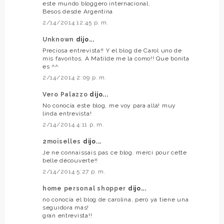
este mundo bloggero internacional.
Besos desde Argentina
2/14/2014 12:45 p. m.
Unknown
dijo...
Preciosa entrevista!! Y el blog de Carol uno de
mis favoritos. A Matilde me la como!! Que bonita
es ^^
2/14/2014 2:09 p. m.
Vero Palazzo
dijo...
No conocía este blog, me voy para allá! muy
linda entrevista!
2/14/2014 4:11 p. m.
2moiselles
dijo...
Je ne connaissais pas ce blog. merci pour cette
belle découverte!!
2/14/2014 5:27 p. m.
home personal shopper
dijo...
no conocía el blog de carolina, pero ya tiene una
seguidora más!
gran entrevista!!