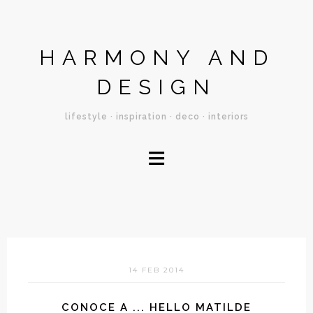
HARMONY AND
DESIGN
lifestyle · inspiration · deco · interiors
≡
14 FEB 2014
CONOCE A ... HELLO MATILDE