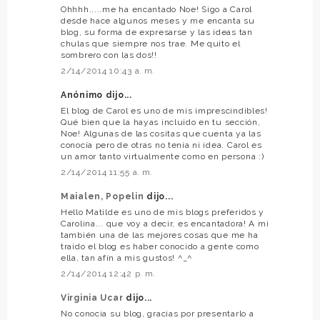
Ohhhh.....me ha encantado Noe! Sigo a Carol
desde hace algunos meses y me encanta su
blog, su forma de expresarse y las ideas tan
chulas que siempre nos trae. Me quito el
sombrero con las dos!!
2/14/2014 10:43 a. m.
Anónimo dijo...
El blog de Carol es uno de mis imprescindibles!
Qué bien que la hayas incluido en tu sección,
Noe! Algunas de las cositas que cuenta ya las
conocía pero de otras no tenía ni idea. Carol es
un amor tanto virtualmente como en persona :)
2/14/2014 11:55 a. m.
Maialen, Popelin
dijo...
Hello Matilde es uno de mis blogs preferidos y
Carolina... que voy a decir, es encantadora! A mi
también una de las mejores cosas que me ha
traído el blog es haber conocido a gente como
ella, tan afín a mis gustos! ^_^
2/14/2014 12:42 p. m.
Virginia Ucar
dijo...
No conocia su blog, gracias por presentarlo a