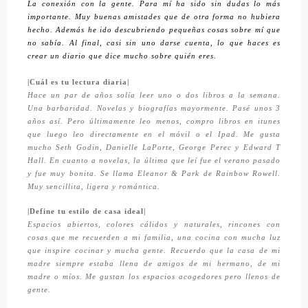
La conexión con la gente. Para mí ha sido sin dudas lo más
importante. Muy buenas amistades que de otra forma no hubiera
hecho. Además he ido descubriendo pequeñas cosas sobre mí que
no sabía. Al final, casi sin uno darse cuenta, lo que haces es
crear un diario que dice mucho sobre quién eres.
|Cuál es tu lectura diaria|
Hace un par de años solía leer uno o dos libros a la semana.
Una barbaridad. Novelas y biografías mayormente. Pasé unos 3
años así. Pero últimamente leo menos, compro libros en itunes
que luego leo directamente en el móvil o el Ipad. Me gusta
mucho Seth Godin, Danielle LaPorte, George Perec y Edward T
Hall. En cuanto a novelas, la última que leí fue el verano pasado
y fue muy bonita. Se llama Eleanor & Park de Rainbow Rowell.
Muy sencillita, ligera y romántica.
|Define tu estilo de casa ideal|
Espacios abiertos, colores cálidos y naturales, rincones con
cosas que me recuerden a mi familia, una cocina con mucha luz
que inspire cocinar y mucha gente. Recuerdo que la casa de mi
madre siempre estaba llena de amigos de mi hermano, de mi
madre o míos. Me gustan los espacios acogedores pero llenos de
gente.