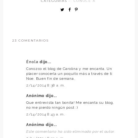
CATEGORÍAS ·
CONOCE A
23 COMENTARIOS
Énola
dijo...
Conozco el blog de Carolina y me encanta. Un
placer conocerla un poquito más a través de ti
Noe. Buen fin de semana.
2/14/2014 8:38 a. m.
Anónimo dijo...
Que entrevista tan bonita! Me encanta su blog,
no me pierdo ningún post :)
2/14/2014 8:43 a. m.
Anónimo dijo...
Este comentario ha sido eliminado por el autor.