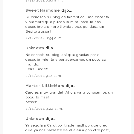
2/14/2014 8:53 a. m.
Sweet Harmonie
dijo...
Sii conozco su blog es fantástico ..me encanta !!
y siempre que puedo lo miro..porque nos
descubre siempre tiendas estupendas.. un
Besito guapa!!
2/14/2014 8:54 a. m.
Unknown
dijo...
No conocía su blog, así que gracias por el
descubrimiento y por acercarnos un poco su
mundo.
Feliz Finde!!
2/14/2014 9:14 a. m.
Marta - LittleMars
dijo...
Caro es muy grande!! Ahora ya la conocemos un
poquito más!
besos!
2/14/2014 9:22 a. m.
Unknown
dijo...
Ya seguía a Carol por ti además!! porque creo
que ya nos hablaste de ella en algón otro post,