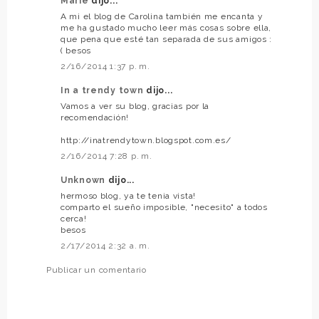
Marie
dijo...
A mi el blog de Carolina también me encanta y
me ha gustado mucho leer más cosas sobre ella,
que pena que esté tan separada de sus amigos :
( besos
2/16/2014 1:37 p. m.
In a trendy town
dijo...
Vamos a ver su blog, gracias por la
recomendación!
http://inatrendytown.blogspot.com.es/
2/16/2014 7:28 p. m.
Unknown
dijo...
hermoso blog, ya te tenia vista!
comparto el sueño imposible, "necesito" a todos
cerca!
besos
2/17/2014 2:32 a. m.
Publicar un comentario