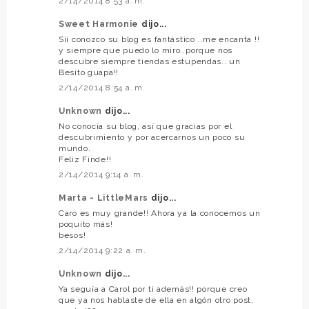
2/14/2014 8:53 a. m.
Sweet Harmonie
dijo...
Sii conozco su blog es fantástico ..me encanta !!
y siempre que puedo lo miro..porque nos
descubre siempre tiendas estupendas.. un
Besito guapa!!
2/14/2014 8:54 a. m.
Unknown
dijo...
No conocía su blog, así que gracias por el
descubrimiento y por acercarnos un poco su
mundo.
Feliz Finde!!
2/14/2014 9:14 a. m.
Marta - LittleMars
dijo...
Caro es muy grande!! Ahora ya la conocemos un
poquito más!
besos!
2/14/2014 9:22 a. m.
Unknown
dijo...
Ya seguía a Carol por ti además!! porque creo
que ya nos hablaste de ella en algón otro post,