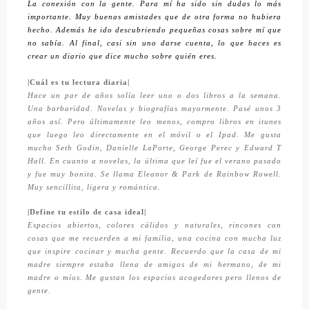
La conexión con la gente. Para mí ha sido sin dudas lo más
importante. Muy buenas amistades que de otra forma no hubiera
hecho. Además he ido descubriendo pequeñas cosas sobre mí que
no sabía. Al final, casi sin uno darse cuenta, lo que haces es
crear un diario que dice mucho sobre quién eres.
|Cuál es tu lectura diaria|
Hace un par de años solía leer uno o dos libros a la semana.
Una barbaridad. Novelas y biografías mayormente. Pasé unos 3
años así. Pero últimamente leo menos, compro libros en itunes
que luego leo directamente en el móvil o el Ipad. Me gusta
mucho Seth Godin, Danielle LaPorte, George Perec y Edward T
Hall. En cuanto a novelas, la última que leí fue el verano pasado
y fue muy bonita. Se llama Eleanor & Park de Rainbow Rowell.
Muy sencillita, ligera y romántica.
|Define tu estilo de casa ideal|
Espacios abiertos, colores cálidos y naturales, rincones con
cosas que me recuerden a mi familia, una cocina con mucha luz
que inspire cocinar y mucha gente. Recuerdo que la casa de mi
madre siempre estaba llena de amigos de mi hermano, de mi
madre o míos. Me gustan los espacios acogedores pero llenos de
gente.