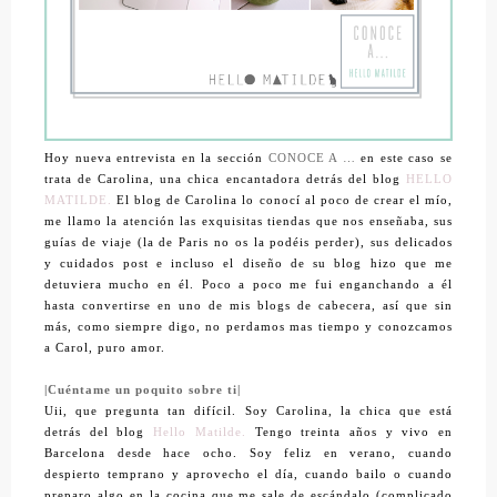
Hoy nueva entrevista en la sección
CONOCE A …
en este caso se
trata de Carolina, una chica encantadora detrás del blog
HELLO
MATILDE.
El blog de Carolina lo conocí al poco de crear el mío,
me llamo la atención las exquisitas tiendas que nos enseñaba, sus
guías de viaje (la de Paris no os la podéis perder), sus delicados
y cuidados post e incluso el diseño de su blog hizo que me
detuviera mucho en él. Poco a poco me fui enganchando a él
hasta convertirse en uno de mis blogs de cabecera, así que sin
más, como siempre digo, no perdamos mas tiempo y conozcamos
a Carol, puro amor.
|Cuéntame un poquito sobre ti|
Uii, que pregunta tan difícil. Soy Carolina, la chica que está
detrás del blog
Hello Matilde.
Tengo treinta años y vivo en
Barcelona desde hace ocho. Soy feliz en verano, cuando
despierto temprano y aprovecho el día, cuando bailo o cuando
preparo algo en la cocina que me sale de escándalo (complicado