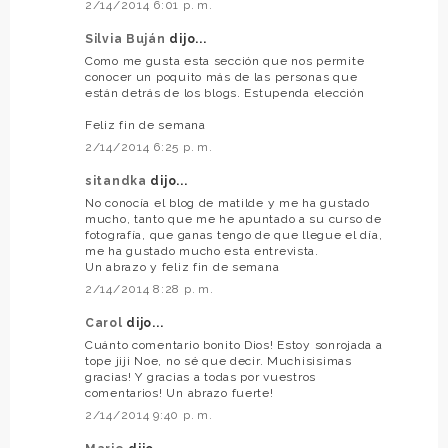
2/14/2014 6:01 p. m.
Silvia Buján
dijo...
Como me gusta esta sección que nos permite
conocer un poquito más de las personas que
están detrás de los blogs. Estupenda elección
Feliz fin de semana
2/14/2014 6:25 p. m.
sitandka
dijo...
No conocía el blog de matilde y me ha gustado
mucho, tanto que me he apuntado a su curso de
fotografía, que ganas tengo de que llegue el día,
me ha gustado mucho esta entrevista.
Un abrazo y feliz fin de semana
2/14/2014 8:28 p. m.
Carol
dijo...
Cuánto comentario bonito Dios! Estoy sonrojada a
tope jiji Noe, no sé que decir. Muchisisimas
gracias! Y gracias a todas por vuestros
comentarios! Un abrazo fuerte!
2/14/2014 9:40 p. m.