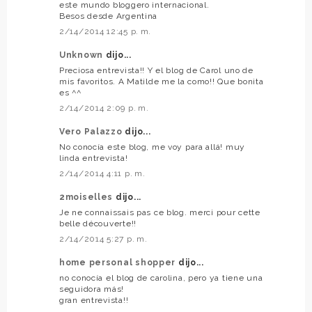
este mundo bloggero internacional.
Besos desde Argentina
2/14/2014 12:45 p. m.
Unknown
dijo...
Preciosa entrevista!! Y el blog de Carol uno de
mis favoritos. A Matilde me la como!! Que bonita
es ^^
2/14/2014 2:09 p. m.
Vero Palazzo
dijo...
No conocía este blog, me voy para allá! muy
linda entrevista!
2/14/2014 4:11 p. m.
2moiselles
dijo...
Je ne connaissais pas ce blog. merci pour cette
belle découverte!!
2/14/2014 5:27 p. m.
home personal shopper
dijo...
no conocía el blog de carolina, pero ya tiene una
seguidora más!
gran entrevista!!