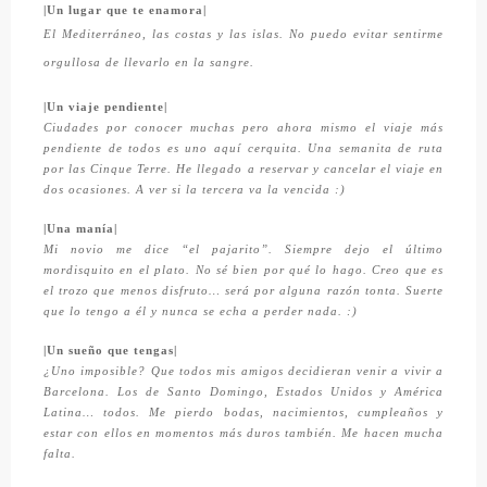
|Un lugar que te enamora|
El Mediterráneo, las costas y las islas. No puedo evitar sentirme
orgullosa de llevarlo en la sangre.
|Un viaje pendiente|
Ciudades por conocer muchas pero ahora mismo el viaje más
pendiente de todos es uno aquí cerquita. Una semanita de ruta
por las Cinque Terre. He llegado a reservar y cancelar el viaje en
dos ocasiones. A ver si la tercera va la vencida :)
|Una manía|
Mi novio me dice “el pajarito”. Siempre dejo el último
mordisquito en el plato. No sé bien por qué lo hago. Creo que es
el trozo que menos disfruto… será por alguna razón tonta. Suerte
que lo tengo a él y nunca se echa a perder nada. :)
|Un sueño que tengas|
¿Uno imposible? Que todos mis amigos decidieran venir a vivir a
Barcelona. Los de Santo Domingo, Estados Unidos y América
Latina… todos. Me pierdo bodas, nacimientos, cumpleaños y
estar con ellos en momentos más duros también. Me hacen mucha
falta.