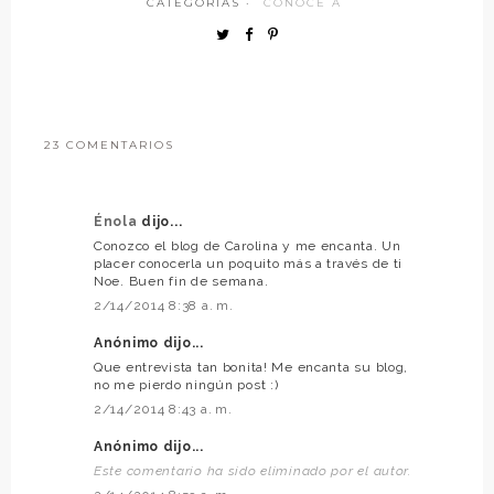
CATEGORÍAS ·
CONOCE A
23 COMENTARIOS
Énola
dijo...
Conozco el blog de Carolina y me encanta. Un
placer conocerla un poquito más a través de ti
Noe. Buen fin de semana.
2/14/2014 8:38 a. m.
Anónimo dijo...
Que entrevista tan bonita! Me encanta su blog,
no me pierdo ningún post :)
2/14/2014 8:43 a. m.
Anónimo dijo...
Este comentario ha sido eliminado por el autor.