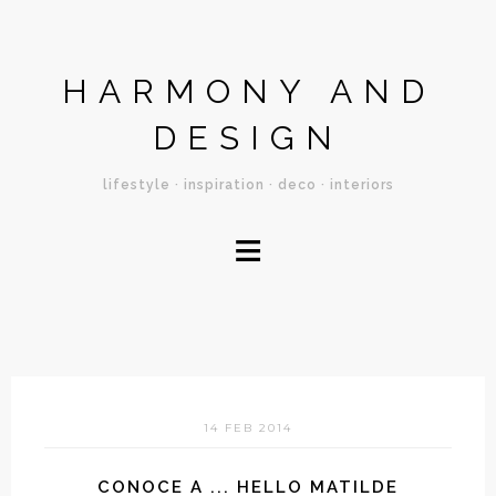
HARMONY AND
DESIGN
lifestyle · inspiration · deco · interiors
≡
14 FEB 2014
CONOCE A ... HELLO MATILDE