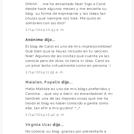
Ohhhh.....me ha encantado Noe! Sigo a Carol
desde hace algunos meses y me encanta su
blog, su forma de expresarse y las ideas tan
chulas que siempre nos trae. Me quito el
sombrero con las dos!!
2/14/2014 10:43 a. m.
Anónimo dijo...
El blog de Carol es uno de mis imprescindibles!
Qué bien que la hayas incluido en tu sección,
Noe! Algunas de las cositas que cuenta ya las
conocía pero de otras no tenía ni idea. Carol es
un amor tanto virtualmente como en persona :)
2/14/2014 11:55 a. m.
Maialen, Popelin
dijo...
Hello Matilde es uno de mis blogs preferidos y
Carolina... que voy a decir, es encantadora! A mi
también una de las mejores cosas que me ha
traído el blog es haber conocido a gente como
ella, tan afín a mis gustos! ^_^
2/14/2014 12:42 p. m.
Virginia Ucar
dijo...
No conocia su blog, gracias por presentarlo a