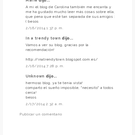
Marie
dijo...
A mi el blog de Carolina también me encanta y
me ha gustado mucho leer más cosas sobre ella,
que pena que esté tan separada de sus amigos :
( besos
2/16/2014 1:37 p. m.
In a trendy town
dijo...
Vamos a ver su blog, gracias por la
recomendación!
http://inatrendytown.blogspot.com.es/
2/16/2014 7:28 p. m.
Unknown
dijo...
hermoso blog, ya te tenia vista!
comparto el sueño imposible, "necesito" a todos
cerca!
besos
2/17/2014 2:32 a. m.
Publicar un comentario