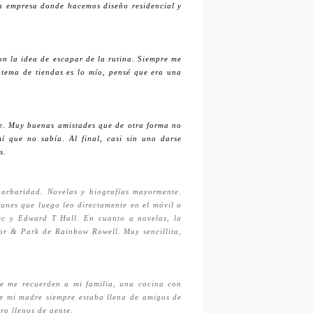
na empresa donde hacemos diseño residencial y
 la idea de escapar de la rutina. Siempre me
 tema de tiendas es lo mío, pensé que era una
te. Muy buenas amistades que de otra forma no
 que no sabía. Al final, casi sin uno darse
s.
arbaridad. Novelas y biografías mayormente.
unes que luego leo directamente en el móvil o
ec y Edward T Hall. En cuanto a novelas, la
nor & Park de Rainbow Rowell. Muy sencillita,
que me recuerden a mi familia, una cocina con
e mi madre siempre estaba llena de amigos de
ro llenos de gente.