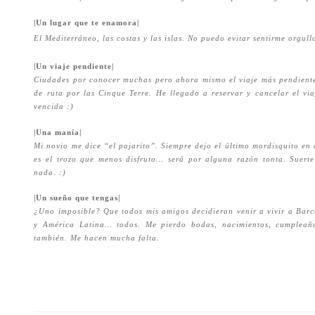
|Un lugar que te enamora|
El Mediterráneo, las costas y las islas. No puedo evitar sentirme orgull
|Un viaje pendiente|
Ciudades por conocer muchas pero ahora mismo el viaje más pendiente
de ruta por las Cinque Terre. He llegado a reservar y cancelar el via
vencida :)
|Una manía|
Mi novio me dice “el pajarito”. Siempre dejo el último mordisquito en 
es el trozo que menos disfruto… será por alguna razón tonta. Suert
nada. :)
|Un sueño que tengas|
¿Uno imposible? Que todos mis amigos decidieran venir a vivir a Bar
y América Latina… todos. Me pierdo bodas, nacimientos, cumpleañ
también. Me hacen mucha falta.