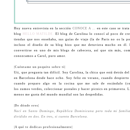
Hoy nueva entrevista en la sección
CONOCE A …
en este caso se trata
blog
HELLO MATILDE.
El blog de Carolina lo conocí al poco de cre
tiendas que nos enseñaba, sus guías de viaje (la de Paris no os la po
incluso el diseño de su blog hizo que me detuviera mucho en él.
convertirse en uno de mis blogs de cabecera, así que sin más, c
conozcamos a Carol, puro amor.
|Cuéntame un poquito sobre ti|
Uii, que pregunta tan difícil. Soy Carolina, la chica que está detrás de
en Barcelona desde hace ocho. Soy feliz en verano, cuando despierto
cuando preparo algo en la cocina que me sale de escándalo (c
los zumos verdes, coleccionar postales y hacer picnics en primavera. L
menos me gusta del mundo mundial son las despedidas.
|De dónde eres|
Nací en Santo Domingo, República Dominicana pero toda mi familia
dividido en dos. En tres, si cuento Barcelona.
|A qué te dedicas profesionalmente|