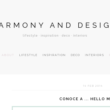
ARMONY AND DESI
lifestyle · inspiration · deco · interiors
ABOUT
LIFESTYLE
INSPIRATION
DECO
INTERIORS
14 FEB 2014
CONOCE A ... HELLO 