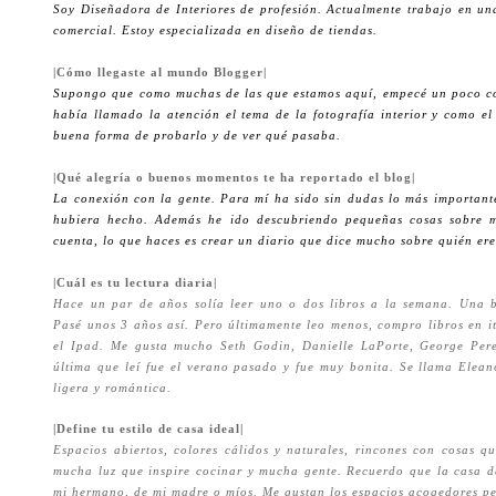
Soy Diseñadora de Interiores de profesión. Actualmente trabajo en u
comercial. Estoy especializada en diseño de tiendas.
|Cómo llegaste al mundo Blogger|
Supongo que como muchas de las que estamos aquí, empecé un poco con
había llamado la atención el tema de la fotografía interior y como el
buena forma de probarlo y de ver qué pasaba.
|Qué alegría o buenos momentos te ha reportado el blog|
La conexión con la gente. Para mí ha sido sin dudas lo más importan
hubiera hecho. Además he ido descubriendo pequeñas cosas sobre mí
cuenta, lo que haces es crear un diario que dice mucho sobre quién ere
|Cuál es tu lectura diaria|
Hace un par de años solía leer uno o dos libros a la semana. Una b
Pasé unos 3 años así. Pero últimamente leo menos, compro libros en it
el Ipad. Me gusta mucho Seth Godin, Danielle LaPorte, George Per
última que leí fue el verano pasado y fue muy bonita. Se llama Elea
ligera y romántica.
|Define tu estilo de casa ideal|
Espacios abiertos, colores cálidos y naturales, rincones con cosas 
mucha luz que inspire cocinar y mucha gente. Recuerdo que la casa d
mi hermano, de mi madre o míos. Me gustan los espacios acogedores pe