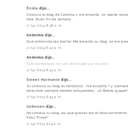
Énola
dijo...
Conozco el blog de Carolina y me encanta. Un placer conoc
Noe. Buen fin de semana.
2/14/2014 8:38 a. m.
Anónimo dijo...
Que entrevista tan bonita! Me encanta su blog, no me pier
2/14/2014 8:43 a. m.
Anónimo dijo...
Este comentario ha sido eliminado por el autor.
2/14/2014 8:53 a. m.
Sweet Harmonie
dijo...
Sii conozco su blog es fantástico ..me encanta !! y siemp
descubre siempre tiendas estupendas.. un Besito guapa!!
2/14/2014 8:54 a. m.
Unknown
dijo...
No conocía su blog, así que gracias por el descubrimient
Feliz Finde!!
2/14/2014 9:14 a. m.