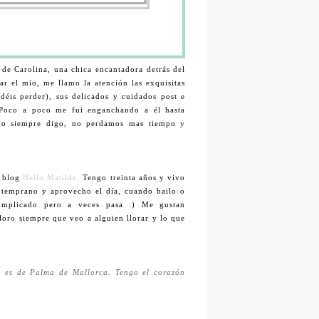
 de Carolina, una chica encantadora detrás del
ar el mío, me llamo la atención las exquisitas
déis perder), sus delicados y cuidados post e
 Poco a poco me fui enganchando a él hasta
omo siempre digo, no perdamos mas tiempo y
l blog
Hello Matilde.
Tengo treinta años y vivo
 temprano y aprovecho el día, cuando bailo o
omplicado pero a veces pasa :) Me gustan
loro siempre que veo a alguien llorar y lo que
 es de Palma de Mallorca. Tengo el corazón