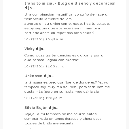
tránsito inicial - Blog de diseño y decoración
dijo...
Una combinación magnífica, yo sufro de hace un
tiempecito la fiebre del oro,
aunque en su unión con el nude, tras tu collage,
estoy segura que aparecerá en mi mente a
partir de ahora en repetidas ocasiones ;)
10/17/2013 10:48 a. m.
Vicky
dijo...
Como todas las tendencias es ciclica, y por lo
que parece llegara con fuerza!!
10/17/2013 11:06 a. m.
Unknown
dijo...
la lámpara es preciosa Noe, de donde es? Ya, yo
tampoco soy muy fan del rosa, pero cada vez me
gusta más (pero en su justa medida) jajaja
10/17/2013 11:09 a. m.
Silvia Buján
dijo...
Jajaja...a mi tampoco se me ocurría antes
comprar nada en tonos dorados y ahora esos
toques de brillo me encantan