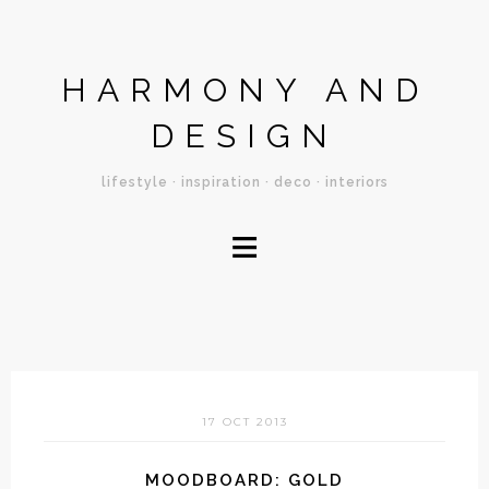
HARMONY AND
DESIGN
lifestyle · inspiration · deco · interiors
≡
17 OCT 2013
MOODBOARD: GOLD