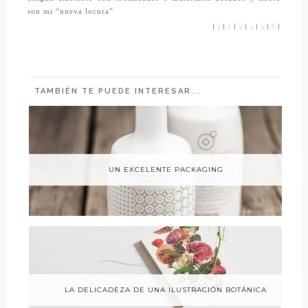
son mi “nueva locura”
|
1
|
2
|
3
|
4
|
5
|
6
|
TAMBIÉN TE PUEDE INTERESAR...
UN EXCELENTE PACKAGING
LA DELICADEZA DE UNA ILUSTRACIÓN BOTÁNICA