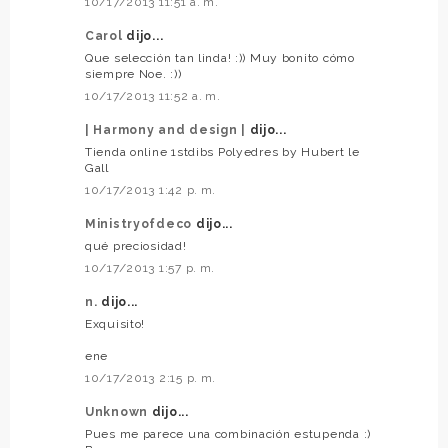
10/17/2013 11:51 a. m.
Carol
dijo...
Que selección tan linda! :)) Muy bonito cómo
siempre Noe. :))
10/17/2013 11:52 a. m.
| Harmony and design |
dijo...
Tienda online 1stdibs Polyedres by Hubert le
Gall
10/17/2013 1:42 p. m.
Ministryofdeco
dijo...
qué preciosidad!
10/17/2013 1:57 p. m.
n.
dijo...
Exquisito!
ene
10/17/2013 2:15 p. m.
Unknown
dijo...
Pues me parece una combinación estupenda :)