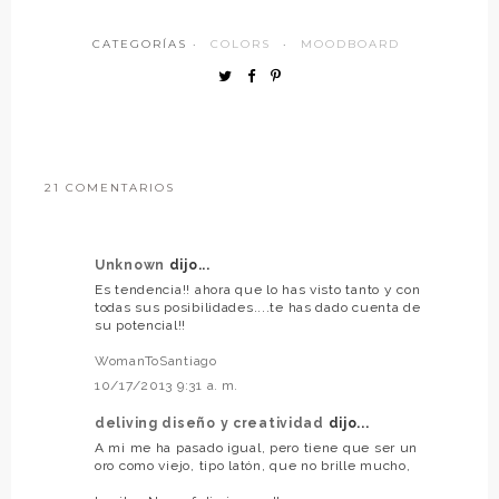
CATEGORÍAS ·
COLORS
·
MOODBOARD
21 COMENTARIOS
Unknown
dijo...
Es tendencia!! ahora que lo has visto tanto y con
todas sus posibilidades....te has dado cuenta de
su potencial!!
WomanToSantiago
10/17/2013 9:31 a. m.
deliving diseño y creatividad
dijo...
A mi me ha pasado igual, pero tiene que ser un
oro como viejo, tipo latón, que no brille mucho,