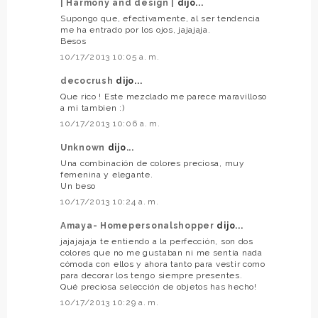
| Harmony and design |
dijo...
Supongo que, efectivamente, al ser tendencia
me ha entrado por los ojos, jajajaja.
Besos
10/17/2013 10:05 a. m.
decocrush
dijo...
Que rico ! Este mezclado me parece maravilloso
a mi tambien :)
10/17/2013 10:06 a. m.
Unknown
dijo...
Una combinación de colores preciosa, muy
femenina y elegante.
Un beso
10/17/2013 10:24 a. m.
Amaya- Homepersonalshopper
dijo...
jajajajaja te entiendo a la perfección, son dos
colores que no me gustaban ni me sentía nada
cómoda con ellos y ahora tanto para vestir como
para decorar los tengo siempre presentes.
Qué preciosa selección de objetos has hecho!
10/17/2013 10:29 a. m.