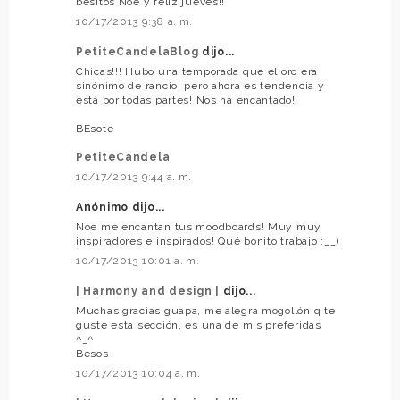
besitos Noe y feliz jueves!!
10/17/2013 9:38 a. m.
PetiteCandelaBlog
dijo...
Chicas!!! Hubo una temporada que el oro era
sinónimo de rancio, pero ahora es tendencia y
está por todas partes! Nos ha encantado!
BEsote
PetiteCandela
10/17/2013 9:44 a. m.
Anónimo dijo...
Noe me encantan tus moodboards! Muy muy
inspiradores e inspirados! Qué bonito trabajo :__)
10/17/2013 10:01 a. m.
| Harmony and design |
dijo...
Muchas gracias guapa, me alegra mogollón q te
guste esta sección, es una de mis preferidas
^_^
Besos
10/17/2013 10:04 a. m.