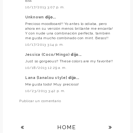
Bss
10/17/2013 3:07 p. m.
Unknown
dijo...
Precioso moodboard!! Yo antes lo odiaba, pero
ahora en su versión menos brillante me encanta!
Y con nude una combinación perfecta, también
me gusta mucho combinado con mint. Besos!!
10/17/2013 3:14 p. m.
Jessica (Coco/Mingo)
dijo...
Just so gorgeous!! These colors are my favorite!!
10/18/2013 12:29 a. m.
Lana {lanalou style}
dijo...
Me gusta todo! Muy precioso!
10/23/2013 3:42 p. m.
Publicar un comentario
HOME