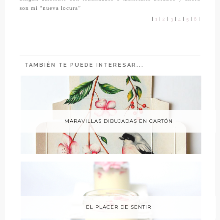
son mi “nueva locura”
|
1
|
2
|
3
|
4
|
5
|
6
|
TAMBIÉN TE PUEDE INTERESAR...
MARAVILLAS DIBUJADAS EN CARTÓN
EL PLACER DE SENTIR