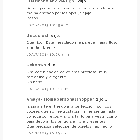
| Harmony and design |
dijo...
Supongo que, efectivamente, al ser tendencia
me ha entrado por los ojos, jajajaja.
Besos
10/17/2013 10:05 a. m.
decocrush
dijo...
Que rico ! Este mezclado me parece maravilloso
a mi tambien :)
10/17/2013 10:06 a. m.
Unknown
dijo...
Una combinación de colores preciosa, muy
femenina y elegante.
Un beso
10/17/2013 10:24 a. m.
Amaya- Homepersonalshopper
dijo...
jajajajaja te entiendo a la perfección, son dos
colores que no me gustaban ni me sentía nada
cómoda con ellos y ahora tanto para vestir como
para decorar los tengo siempre presentes.
Qué preciosa selección de objetos has hecho!
10/17/2013 10:29 a. m.