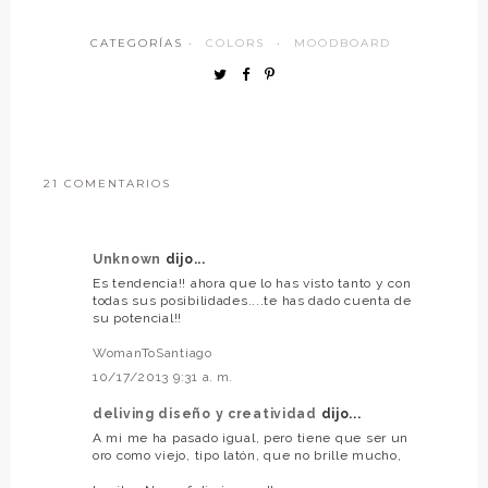
CATEGORÍAS ·
COLORS
·
MOODBOARD
21 COMENTARIOS
Unknown
dijo...
Es tendencia!! ahora que lo has visto tanto y con
todas sus posibilidades....te has dado cuenta de
su potencial!!
WomanToSantiago
10/17/2013 9:31 a. m.
deliving diseño y creatividad
dijo...
A mi me ha pasado igual, pero tiene que ser un
oro como viejo, tipo latón, que no brille mucho,