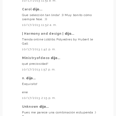
10/17/2013 11:51 a. m.
Carol
dijo...
Que selección tan linda! :)) Muy bonito cómo
siempre Noe. :))
10/17/2013 11:52 a. m.
| Harmony and design |
dijo...
Tienda online 1stdibs Polyedres by Hubert le
Gall
10/17/2013 1:42 p. m.
Ministryofdeco
dijo...
qué preciosidad!
10/17/2013 1:57 p. m.
n.
dijo...
Exquisito!
ene
10/17/2013 2:15 p. m.
Unknown
dijo...
Pues me parece una combinación estupenda :)