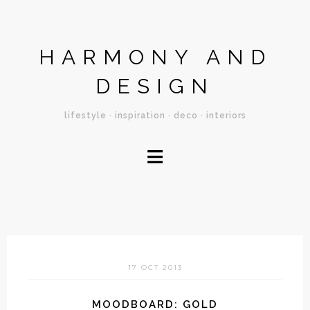
HARMONY AND
DESIGN
lifestyle · inspiration · deco · interiors
≡
17 OCT 2013
MOODBOARD: GOLD