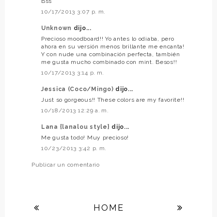
Bss
10/17/2013 3:07 p. m.
Unknown
dijo...
Precioso moodboard!! Yo antes lo odiaba, pero
ahora en su versión menos brillante me encanta!
Y con nude una combinación perfecta, también
me gusta mucho combinado con mint. Besos!!
10/17/2013 3:14 p. m.
Jessica (Coco/Mingo)
dijo...
Just so gorgeous!! These colors are my favorite!!
10/18/2013 12:29 a. m.
Lana {lanalou style}
dijo...
Me gusta todo! Muy precioso!
10/23/2013 3:42 p. m.
Publicar un comentario
HOME