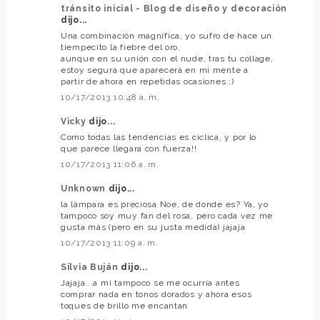
tránsito inicial - Blog de diseño y decoración
dijo...
Una combinación magnífica, yo sufro de hace un
tiempecito la fiebre del oro,
aunque en su unión con el nude, tras tu collage,
estoy segura que aparecerá en mi mente a
partir de ahora en repetidas ocasiones ;)
10/17/2013 10:48 a. m.
Vicky
dijo...
Como todas las tendencias es ciclica, y por lo
que parece llegara con fuerza!!
10/17/2013 11:06 a. m.
Unknown
dijo...
la lámpara es preciosa Noe, de donde es? Ya, yo
tampoco soy muy fan del rosa, pero cada vez me
gusta más (pero en su justa medida) jajaja
10/17/2013 11:09 a. m.
Silvia Buján
dijo...
Jajaja...a mi tampoco se me ocurría antes
comprar nada en tonos dorados y ahora esos
toques de brillo me encantan