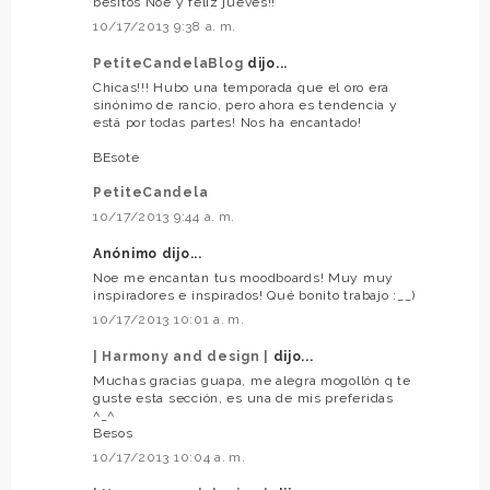
besitos Noe y feliz jueves!!
10/17/2013 9:38 a. m.
PetiteCandelaBlog
dijo...
Chicas!!! Hubo una temporada que el oro era
sinónimo de rancio, pero ahora es tendencia y
está por todas partes! Nos ha encantado!
BEsote
PetiteCandela
10/17/2013 9:44 a. m.
Anónimo dijo...
Noe me encantan tus moodboards! Muy muy
inspiradores e inspirados! Qué bonito trabajo :__)
10/17/2013 10:01 a. m.
| Harmony and design |
dijo...
Muchas gracias guapa, me alegra mogollón q te
guste esta sección, es una de mis preferidas
^_^
Besos
10/17/2013 10:04 a. m.