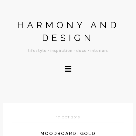
HARMONY AND
DESIGN
lifestyle · inspiration · deco · interiors
≡
17 OCT 2013
MOODBOARD: GOLD