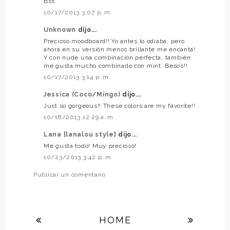
Bss
10/17/2013 3:07 p. m.
Unknown
dijo...
Precioso moodboard!! Yo antes lo odiaba, pero
ahora en su versión menos brillante me encanta!
Y con nude una combinación perfecta, también
me gusta mucho combinado con mint. Besos!!
10/17/2013 3:14 p. m.
Jessica (Coco/Mingo)
dijo...
Just so gorgeous!! These colors are my favorite!!
10/18/2013 12:29 a. m.
Lana {lanalou style}
dijo...
Me gusta todo! Muy precioso!
10/23/2013 3:42 p. m.
Publicar un comentario
HOME