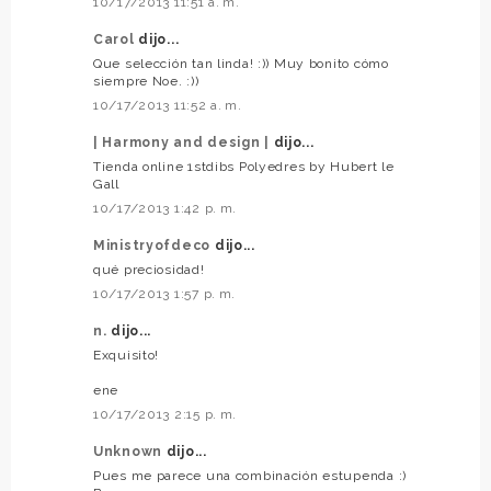
10/17/2013 11:51 a. m.
Carol
dijo...
Que selección tan linda! :)) Muy bonito cómo
siempre Noe. :))
10/17/2013 11:52 a. m.
| Harmony and design |
dijo...
Tienda online 1stdibs Polyedres by Hubert le
Gall
10/17/2013 1:42 p. m.
Ministryofdeco
dijo...
qué preciosidad!
10/17/2013 1:57 p. m.
n.
dijo...
Exquisito!
ene
10/17/2013 2:15 p. m.
Unknown
dijo...
Pues me parece una combinación estupenda :)