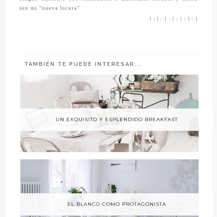
son mi “nueva locura”
|
1
|
2
|
3
|
4
|
5
|
6
|
TAMBIÉN TE PUEDE INTERESAR...
UN EXQUISITO Y ESPLENDIDO BREAKFAST
EL BLANCO COMO PROTAGONISTA