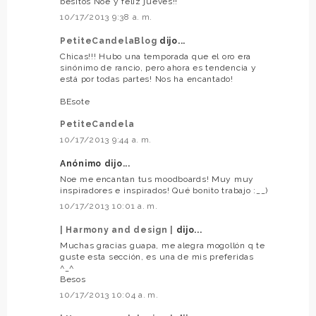
besitos Noe y feliz jueves!!
10/17/2013 9:38 a. m.
PetiteCandelaBlog
dijo...
Chicas!!! Hubo una temporada que el oro era
sinónimo de rancio, pero ahora es tendencia y
está por todas partes! Nos ha encantado!
BEsote
PetiteCandela
10/17/2013 9:44 a. m.
Anónimo dijo...
Noe me encantan tus moodboards! Muy muy
inspiradores e inspirados! Qué bonito trabajo :__)
10/17/2013 10:01 a. m.
| Harmony and design |
dijo...
Muchas gracias guapa, me alegra mogollón q te
guste esta sección, es una de mis preferidas
^_^
Besos
10/17/2013 10:04 a. m.