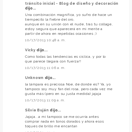
tránsito inicial - Blog de diseño y decoración
dijo...
Una combinación magnífica, yo sufro de hace un
tiempecito la fiebre del oro,
aunque en su unión con el nude, tras tu collage,
estoy segura que aparecerá en mi mente a
partir de ahora en repetidas ocasiones ;)
10/17/2013 10:48 a. m.
Vicky
dijo...
Como todas las tendencias es ciclica, y por lo
que parece llegara con fuerza!!
10/17/2013 11:06 a. m.
Unknown
dijo...
la lámpara es preciosa Noe, de donde es? Ya, yo
tampoco soy muy fan del rosa, pero cada vez me
gusta más (pero en su justa medida) jajaja
10/17/2013 11:09 a. m.
Silvia Buján
dijo...
Jajaja...a mi tampoco se me ocurría antes
comprar nada en tonos dorados y ahora esos
toques de brillo me encantan