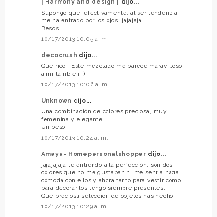
| Harmony and design |
dijo...
Supongo que, efectivamente, al ser tendencia
me ha entrado por los ojos, jajajaja.
Besos
10/17/2013 10:05 a. m.
decocrush
dijo...
Que rico ! Este mezclado me parece maravilloso
a mi tambien :)
10/17/2013 10:06 a. m.
Unknown
dijo...
Una combinación de colores preciosa, muy
femenina y elegante.
Un beso
10/17/2013 10:24 a. m.
Amaya- Homepersonalshopper
dijo...
jajajajaja te entiendo a la perfección, son dos
colores que no me gustaban ni me sentía nada
cómoda con ellos y ahora tanto para vestir como
para decorar los tengo siempre presentes.
Qué preciosa selección de objetos has hecho!
10/17/2013 10:29 a. m.