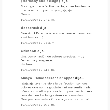
| Harmony and design |
dijo...
Supongo que, efectivamente, al ser tendencia
me ha entrado por los ojos, jajajaja.
Besos
10/17/2013 10:05 a. m.
decocrush
dijo...
Que rico ! Este mezclado me parece maravilloso
a mi tambien :)
10/17/2013 10:06 a. m.
Unknown
dijo...
Una combinación de colores preciosa, muy
femenina y elegante.
Un beso
10/17/2013 10:24 a. m.
Amaya- Homepersonalshopper
dijo...
jajajajaja te entiendo a la perfección, son dos
colores que no me gustaban ni me sentía nada
cómoda con ellos y ahora tanto para vestir como
para decorar los tengo siempre presentes.
Qué preciosa selección de objetos has hecho!
10/17/2013 10:29 a. m.