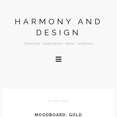
HARMONY AND
DESIGN
lifestyle · inspiration · deco · interiors
≡
17 OCT 2013
MOODBOARD: GOLD