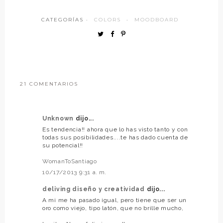
CATEGORÍAS ·
COLORS
·
MOODBOARD
21 COMENTARIOS
Unknown
dijo...
Es tendencia!! ahora que lo has visto tanto y con
todas sus posibilidades....te has dado cuenta de
su potencial!!
WomanToSantiago
10/17/2013 9:31 a. m.
deliving diseño y creatividad
dijo...
A mi me ha pasado igual, pero tiene que ser un
oro como viejo, tipo latón, que no brille mucho,