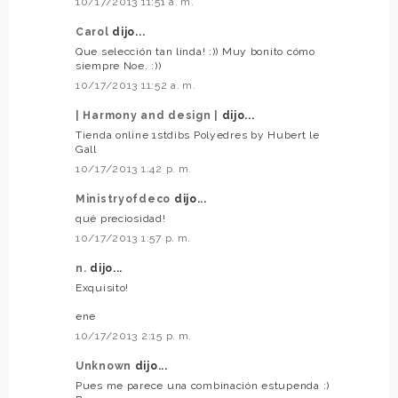
10/17/2013 11:51 a. m.
Carol
dijo...
Que selección tan linda! :)) Muy bonito cómo
siempre Noe. :))
10/17/2013 11:52 a. m.
| Harmony and design |
dijo...
Tienda online 1stdibs Polyedres by Hubert le
Gall
10/17/2013 1:42 p. m.
Ministryofdeco
dijo...
qué preciosidad!
10/17/2013 1:57 p. m.
n.
dijo...
Exquisito!
ene
10/17/2013 2:15 p. m.
Unknown
dijo...
Pues me parece una combinación estupenda :)