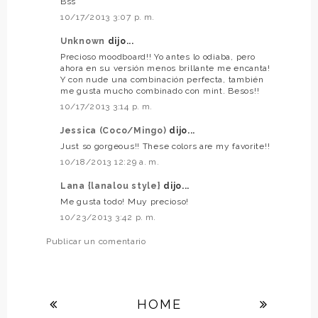
Bss
10/17/2013 3:07 p. m.
Unknown
dijo...
Precioso moodboard!! Yo antes lo odiaba, pero
ahora en su versión menos brillante me encanta!
Y con nude una combinación perfecta, también
me gusta mucho combinado con mint. Besos!!
10/17/2013 3:14 p. m.
Jessica (Coco/Mingo)
dijo...
Just so gorgeous!! These colors are my favorite!!
10/18/2013 12:29 a. m.
Lana {lanalou style}
dijo...
Me gusta todo! Muy precioso!
10/23/2013 3:42 p. m.
Publicar un comentario
HOME