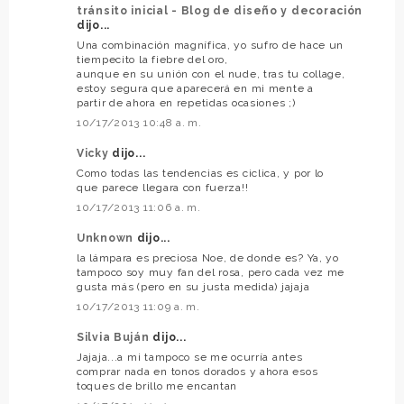
tránsito inicial - Blog de diseño y decoración
dijo...
Una combinación magnífica, yo sufro de hace un
tiempecito la fiebre del oro,
aunque en su unión con el nude, tras tu collage,
estoy segura que aparecerá en mi mente a
partir de ahora en repetidas ocasiones ;)
10/17/2013 10:48 a. m.
Vicky
dijo...
Como todas las tendencias es ciclica, y por lo
que parece llegara con fuerza!!
10/17/2013 11:06 a. m.
Unknown
dijo...
la lámpara es preciosa Noe, de donde es? Ya, yo
tampoco soy muy fan del rosa, pero cada vez me
gusta más (pero en su justa medida) jajaja
10/17/2013 11:09 a. m.
Silvia Buján
dijo...
Jajaja...a mi tampoco se me ocurría antes
comprar nada en tonos dorados y ahora esos
toques de brillo me encantan