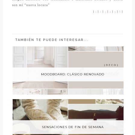
son mi “nueva locura”
|
1
|
2
|
3
|
4
|
5
|
6
|
TAMBIÉN TE PUEDE INTERESAR...
MOODBOARD: CLÁSICO RENOVADO
SENSACIONES DE FIN DE SEMANA