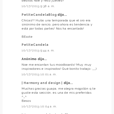
besitos Noe y feliz jueves!!
10/17/2013 9:38 a. m.
PetiteCandelaBlog
dijo...
Chicas!!! Hubo una temporada que el oro era
sinónimo de rancio, pero ahora es tendencia y
está por todas partes! Nos ha encantado!
BEsote
PetiteCandela
10/17/2013 9:44 a. m.
Anónimo dijo...
Noe me encantan tus moodboards! Muy muy
inspiradores e inspirados! Qué bonito trabajo :__)
10/17/2013 10:01 a. m.
| Harmony and design |
dijo...
Muchas gracias guapa, me alegra mogollón q te
guste esta sección, es una de mis preferidas
^_^
Besos
10/17/2013 10:04 a. m.