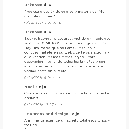
Unknown
dijo...
Preciosa elección de colores y materiales. Me
encanta el otoño!!
9/02/2015 1:10 p. m.
Unknown
dijo...
Bueno, bueno... lo del árbol metido en medio del
salón es LO MEJOR!!! no me puede gustar más.
Hay una marca que se llama SIA (si no la
conoces métete en su web que te va a alucinar),
que venden: plantas, flores, hojas... para
decoración interior de todos los tamaños y son
artificiales pero con un logro que parecen de
verdad hasta en el tacto.
9/03/2015 9:04 a. m.
Noelia
dijo...
Concuerdo con vos, ¡es imposible fallar con este
estilo! ♥
9/04/2015 12:07 a. m.
| Harmony and design |
dijo...
A mí me parecen de un acierto total esos tonos y
toques.