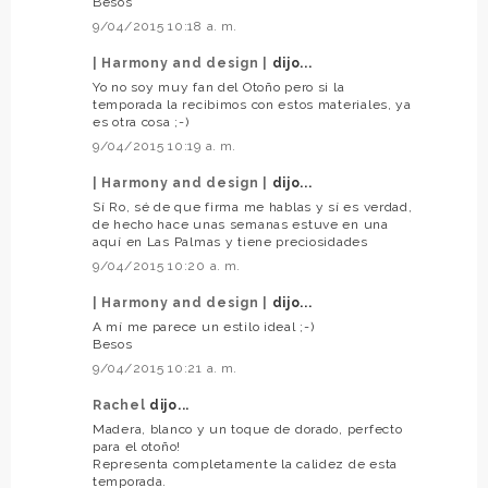
Besos
9/04/2015 10:18 a. m.
| Harmony and design |
dijo...
Yo no soy muy fan del Otoño pero si la
temporada la recibimos con estos materiales, ya
es otra cosa ;-)
9/04/2015 10:19 a. m.
| Harmony and design |
dijo...
Sí Ro, sé de que firma me hablas y sí es verdad,
de hecho hace unas semanas estuve en una
aquí en Las Palmas y tiene preciosidades
9/04/2015 10:20 a. m.
| Harmony and design |
dijo...
A mí me parece un estilo ideal ;-)
Besos
9/04/2015 10:21 a. m.
Rachel
dijo...
Madera, blanco y un toque de dorado, perfecto
para el otoño!
Representa completamente la calidez de esta
temporada.