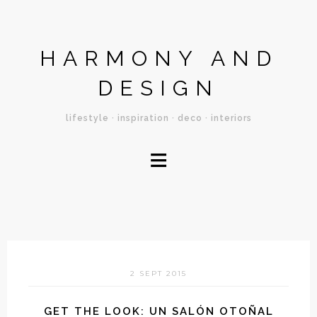
HARMONY AND
DESIGN
lifestyle · inspiration · deco · interiors
≡
2 SEPT 2015
GET THE LOOK: UN SALÓN OTOÑAL