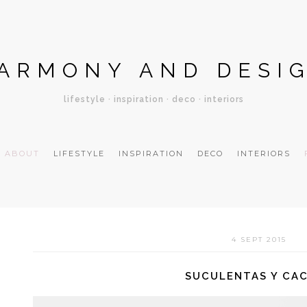
ARMONY AND DESI
lifestyle · inspiration · deco · interiors
ABOUT
LIFESTYLE
INSPIRATION
DECO
INTERIORS
4 SEPT 2015
SUCULENTAS Y CA