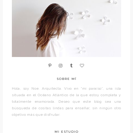
SOBRE MÍ
Hola, soy Noe. Arquitecta. Vivo en “mi paraíso”, una isla
situada en el Océano Atlántico de la que estoy completa y
totalmente enamorada. Deseo que este blog sea una
búsqueda de cositas lindas para enseñar, sin ningún otro
objetivo más que disfrutar.
MI ESTUDIO