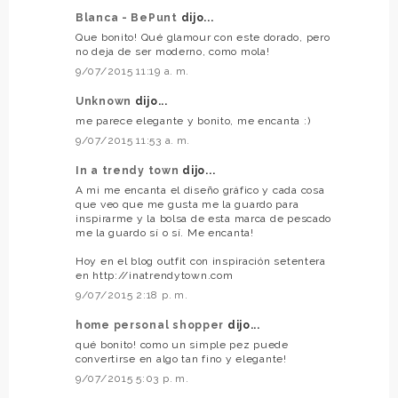
Blanca - BePunt
dijo...
Que bonito! Qué glamour con este dorado, pero
no deja de ser moderno, como mola!
9/07/2015 11:19 a. m.
Unknown
dijo...
me parece elegante y bonito, me encanta :)
9/07/2015 11:53 a. m.
In a trendy town
dijo...
A mi me encanta el diseño gráfico y cada cosa
que veo que me gusta me la guardo para
inspirarme y la bolsa de esta marca de pescado
me la guardo sí o sí. Me encanta!
Hoy en el blog outfit con inspiración setentera
en http://inatrendytown.com
9/07/2015 2:18 p. m.
home personal shopper
dijo...
qué bonito! como un simple pez puede
convertirse en algo tan fino y elegante!
9/07/2015 5:03 p. m.