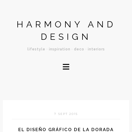
HARMONY AND
DESIGN
lifestyle · inspiration · deco · interiors
≡
7 SEPT 2015
EL DISEÑO GRÁFICO DE LA DORADA