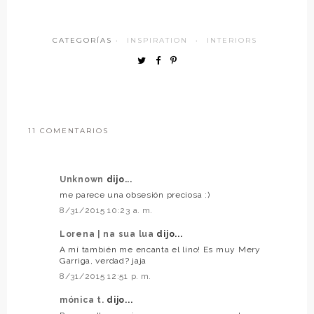
CATEGORÍAS ·
INSPIRATION
·
INTERIORS
11 COMENTARIOS
Unknown
dijo...
me parece una obsesión preciosa :)
8/31/2015 10:23 a. m.
Lorena | na sua lua
dijo...
A mí también me encanta el lino! Es muy Mery
Garriga, verdad? jaja
8/31/2015 12:51 p. m.
mónica t.
dijo...