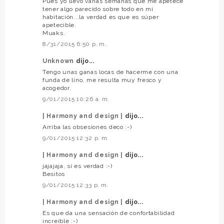
Pues yo llevo varias semanas que me apetece
tener algo parecido sobre todo en mi
habitación...la verdad es que es súper
apetecible.
Muaks.
8/31/2015 6:50 p. m.
Unknown
dijo...
Tengo unas ganas locas de hacerme con una
funda de lino, me resulta muy fresco y
acogedor.
9/01/2015 10:26 a. m.
| Harmony and design |
dijo...
Arriba las obsesiones deco :-)
9/01/2015 12:32 p. m.
| Harmony and design |
dijo...
jajajaja, sí es verdad :-)
Besitos
9/01/2015 12:33 p. m.
| Harmony and design |
dijo...
Es que da una sensación de confortabilidad
increíble :-)