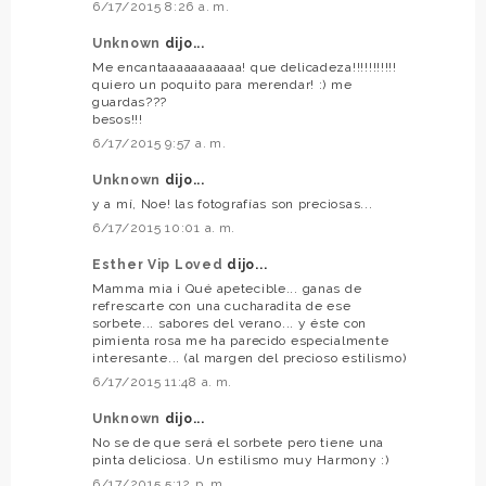
6/17/2015 8:26 a. m.
Unknown
dijo...
Me encantaaaaaaaaaaa! que delicadeza!!!!!!!!!!!
quiero un poquito para merendar! :) me
guardas???
besos!!!
6/17/2015 9:57 a. m.
Unknown
dijo...
y a mí, Noe! las fotografías son preciosas...
6/17/2015 10:01 a. m.
Esther Vip Loved
dijo...
Mamma mia ¡ Qué apetecible... ganas de
refrescarte con una cucharadita de ese
sorbete... sabores del verano... y éste con
pimienta rosa me ha parecido especialmente
interesante... (al margen del precioso estilismo)
6/17/2015 11:48 a. m.
Unknown
dijo...
No se de que será el sorbete pero tiene una
pinta deliciosa. Un estilismo muy Harmony :)
6/17/2015 5:12 p. m.