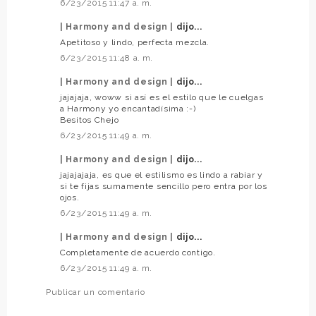
6/23/2015 11:47 a. m.
| Harmony and design |
dijo...
Apetitoso y lindo, perfecta mezcla.
6/23/2015 11:48 a. m.
| Harmony and design |
dijo...
jajajaja, woww si así es el estilo que le cuelgas
a Harmony yo encantadísima :-)
Besitos Chejo
6/23/2015 11:49 a. m.
| Harmony and design |
dijo...
jajajajaja, es que el estilismo es lindo a rabiar y
si te fijas sumamente sencillo pero entra por los
ojos.
6/23/2015 11:49 a. m.
| Harmony and design |
dijo...
Completamente de acuerdo contigo.
6/23/2015 11:49 a. m.
Publicar un comentario