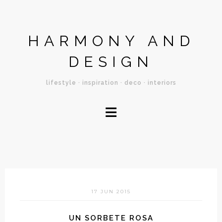
HARMONY AND
DESIGN
lifestyle · inspiration · deco · interiors
≡
17 JUN 2015
UN SORBETE ROSA