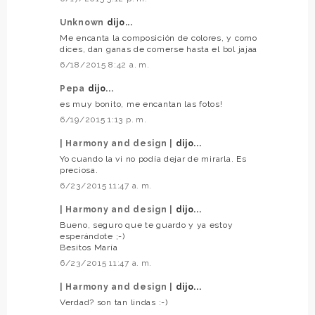
Unknown
dijo...
Me encanta la composición de colores, y como
dices, dan ganas de comerse hasta el bol jajaa
6/18/2015 8:42 a. m.
Pepa
dijo...
es muy bonito, me encantan las fotos!
6/19/2015 1:13 p. m.
| Harmony and design |
dijo...
Yo cuando la vi no podía dejar de mirarla. Es
preciosa.
6/23/2015 11:47 a. m.
| Harmony and design |
dijo...
Bueno, seguro que te guardo y ya estoy
esperándote ;-)
Besitos María
6/23/2015 11:47 a. m.
| Harmony and design |
dijo...
Verdad? son tan lindas :-)