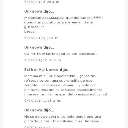
6/17/2015 8:26 a. m.
Unknown
dijo...
Me encantaaaaaaaaaaa! que delicadeza!!!!!!!!!!!
quiero un poquito para merendar! :) me
guardas???
besos!!!
6/17/2015 9:57 a. m.
Unknown
dijo...
y a mí, Noe! las fotografías son preciosas...
6/17/2015 10:01 a. m.
Esther Vip Loved
dijo...
Mamma mia ¡ Qué apetecible... ganas de
refrescarte con una cucharadita de ese
sorbete... sabores del verano... y éste con
pimienta rosa me ha parecido especialmente
interesante... (al margen del precioso estilismo)
6/17/2015 11:48 a. m.
Unknown
dijo...
No se de que será el sorbete pero tiene una
pinta deliciosa. Un estilismo muy Harmony :)
6/17/2015 5:12 p. m.