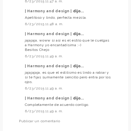
6/23/2015 11:47 a. m.
| Harmony and design |
dijo...
Apetitoso y lindo, perfecta mezcla.
6/23/2015 11:48 a. m.
| Harmony and design |
dijo...
jajajaja, woww si así es el estilo que le cuelgas
a Harmony yo encantadísima :-)
Besitos Chejo
6/23/2015 11:49 a. m.
| Harmony and design |
dijo...
jajajajaja, es que el estilismo es lindo a rabiar y
si te fijas sumamente sencillo pero entra por los
ojos.
6/23/2015 11:49 a. m.
| Harmony and design |
dijo...
Completamente de acuerdo contigo.
6/23/2015 11:49 a. m.
Publicar un comentario