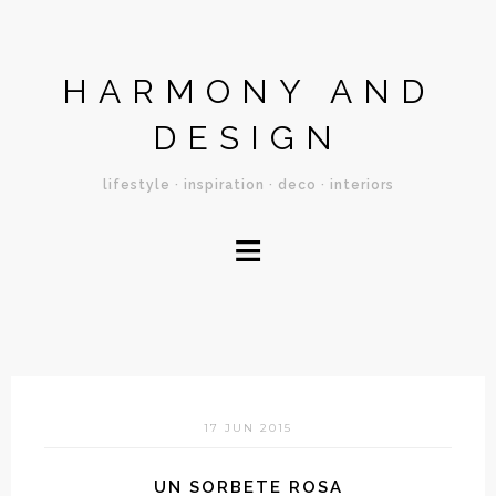
HARMONY AND
DESIGN
lifestyle · inspiration · deco · interiors
≡
17 JUN 2015
UN SORBETE ROSA