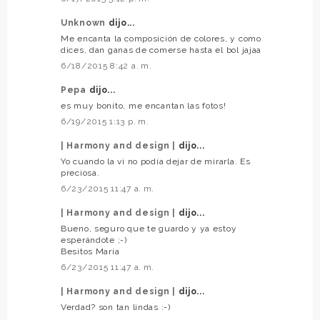
Unknown
dijo...
Me encanta la composición de colores, y como
dices, dan ganas de comerse hasta el bol jajaa
6/18/2015 8:42 a. m.
Pepa
dijo...
es muy bonito, me encantan las fotos!
6/19/2015 1:13 p. m.
| Harmony and design |
dijo...
Yo cuando la vi no podía dejar de mirarla. Es
preciosa.
6/23/2015 11:47 a. m.
| Harmony and design |
dijo...
Bueno, seguro que te guardo y ya estoy
esperándote ;-)
Besitos María
6/23/2015 11:47 a. m.
| Harmony and design |
dijo...
Verdad? son tan lindas :-)