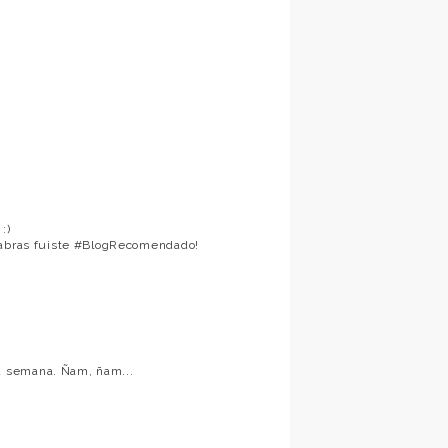
:)
alabras fuiste #BlogRecomendado!
a semana. Ñam, ñam...