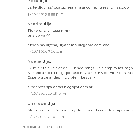
Pepa
dijo...
ya te digo, así cualquiera arrasa con el lunes, un saludo!
3/16/2015 5:55 p. m.
Sandra
dijo...
Tiene una pintaaa mmm
te sigo ya ^^
http://myblythejulyandme.blogspot.com.es/
3/16/2015 7:15 p. m.
Noelia
dijo...
¡Que pinta que tienen! Cuando tenga un tiempito las hago 
Nos encantó tu blog, por eso hoy en el FB de En Pocas P
Espero que andes muy bien, besos :)
albenpocaspalabras.blogspot.com.ar
3/16/2015 10:18 p. m.
Unknown
dijo...
Me parece una forma muy dulce y delicada de empezar l
3/17/2015 9:20 p. m.
Publicar un comentario