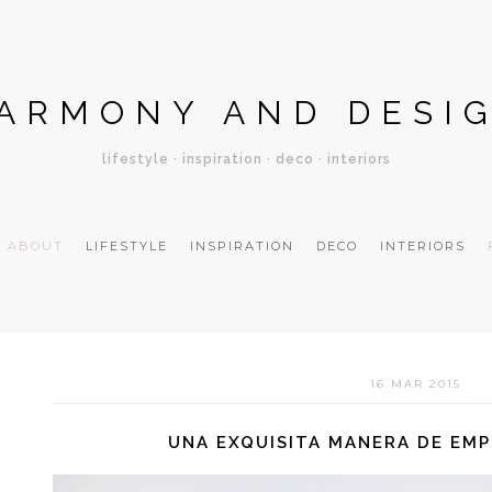
ARMONY AND DESI
lifestyle · inspiration · deco · interiors
ABOUT
LIFESTYLE
INSPIRATION
DECO
INTERIORS
16 MAR 2015
UNA EXQUISITA MANERA DE EM