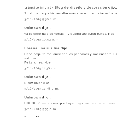
tránsito inicial - Blog de diseño y decoración
dijo..
Sin duda, no podría resultar más apetecible iniciar así la 
3/16/2015 9:50 a. m.
Unknown
dijo...
ya te digo! ha sido verlas... y quererlas! buen lunes, Noe!
3/16/2015 10:02 a. m.
Lorena | na sua lua
dijo...
Hace poquito me lancé con los pancakes y me encantó! E
solo uno...
Feliz lunes, Noe!
3/16/2015 11:36 a. m.
Unknown
dijo...
Rico!! buen día!
3/16/2015 12:58 p. m.
Unknown
dijo...
Ufffffff. Pues no creo que haya mejor manera de empezar 
3/16/2015 5:55 p. m.