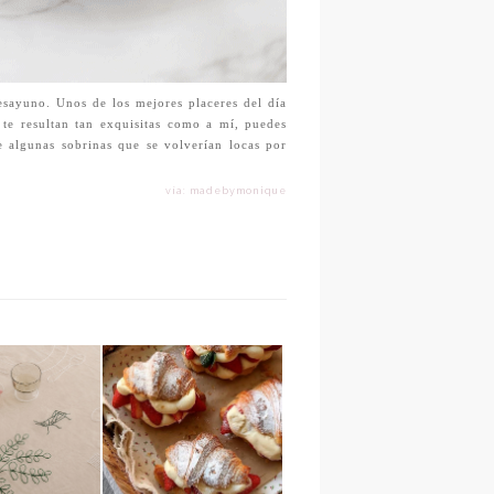
sayuno. Unos de los mejores placeres del día
te resultan tan exquisitas como a mí, puedes
e algunas sobrinas que se volverían locas por
vía: madebymonique