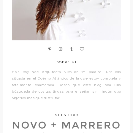
SOBRE MÍ
Hola, soy Noe. Arquitecta. Vivo en “mi paraíso”, una isla
situada en el Océano Atlántico de la que estoy completa y
totalmente enamorada. Deseo que este blog sea una
búsqueda de cositas lindas para enseñar, sin ningún otro
objetivo más que disfrutar.
MI ESTUDIO