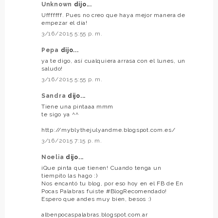
Unknown
dijo...
Ufffffff. Pues no creo que haya mejor manera de
empezar el día!
3/16/2015 5:55 p. m.
Pepa
dijo...
ya te digo, así cualquiera arrasa con el lunes, un
saludo!
3/16/2015 5:55 p. m.
Sandra
dijo...
Tiene una pintaaa mmm
te sigo ya ^^
http://myblythejulyandme.blogspot.com.es/
3/16/2015 7:15 p. m.
Noelia
dijo...
¡Que pinta que tienen! Cuando tenga un
tiempito las hago :)
Nos encantó tu blog, por eso hoy en el FB de En
Pocas Palabras fuiste #BlogRecomendado!
Espero que andes muy bien, besos :)
albenpocaspalabras.blogspot.com.ar