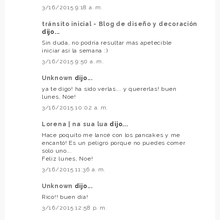
3/16/2015 9:18 a. m.
tránsito inicial - Blog de diseño y decoración
dijo...
Sin duda, no podría resultar más apetecible
iniciar así la semana :)
3/16/2015 9:50 a. m.
Unknown
dijo...
ya te digo! ha sido verlas... y quererlas! buen
lunes, Noe!
3/16/2015 10:02 a. m.
Lorena | na sua lua
dijo...
Hace poquito me lancé con los pancakes y me
encantó! Es un peligro porque no puedes comer
solo uno...
Feliz lunes, Noe!
3/16/2015 11:36 a. m.
Unknown
dijo...
Rico!! buen día!
3/16/2015 12:58 p. m.