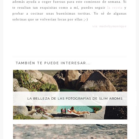
además ayuda a coger fuerzas para este comienzo de semana. Si
te resultan tan exquisitas como a mí, puedes seguir
la receta
y
probar a cocinar unas buenísimas tortitas. Yo sé de algunas
sobrinas que se volverían locas por ellas ;-)
vía: madebymonique
TAMBIÉN TE PUEDE INTERESAR...
LA BELLEZA DE LAS FOTOGRAFÍAS DE SLIM AROMS