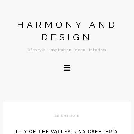
HARMONY AND
DESIGN
lifestyle · inspiration · deco · interiors
≡
23 ENE 2015
LILY OF THE VALLEY, UNA CAFETERÍA