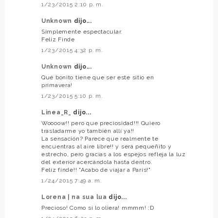
1/23/2015 2:10 p. m.
Unknown
dijo...
Simplemente espectacular.
Feliz Finde
1/23/2015 4:32 p. m.
Unknown
dijo...
Qué bonito tiene que ser este sitio en
primavera!
1/23/2015 5:10 p. m.
Linea_R_
dijo...
Woooow!! pero que preciosidad!!! Quiero
trasladarme yo también allí ya!!
La sensación? Parece que realmente te
encuentras al aire libre!! y será pequeñito y
estrecho, pero gracias a los espejos refleja la luz
del exterior acercándola hasta dentro.
Feliz finde!! "Acabo de viajar a París!"
1/24/2015 7:49 a. m.
Lorena | na sua lua
dijo...
Precioso! Como si lo oliera! mmmm! :D