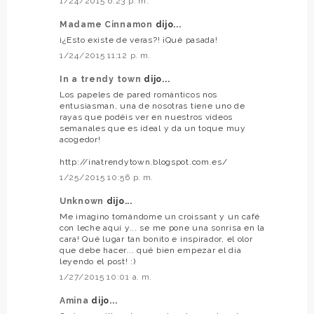
1/24/2015 6:23 p. m.
Madame Cinnamon
dijo...
¡¿Esto existe de veras?! ¡Qué pasada!
1/24/2015 11:12 p. m.
In a trendy town
dijo...
Los papeles de pared románticos nos
entusiasman, una de nosotras tiene uno de
rayas que podéis ver en nuestros vídeos
semanales que es ideal y da un toque muy
acogedor!
http://inatrendytown.blogspot.com.es/
1/25/2015 10:56 p. m.
Unknown
dijo...
Me imagino tomándome un croissant y un café
con leche aquí y... se me pone una sonrisa en la
cara! Qué lugar tan bonito e inspirador, el olor
que debe hacer... qué bien empezar el día
leyendo el post! :)
1/27/2015 10:01 a. m.
Amina
dijo...